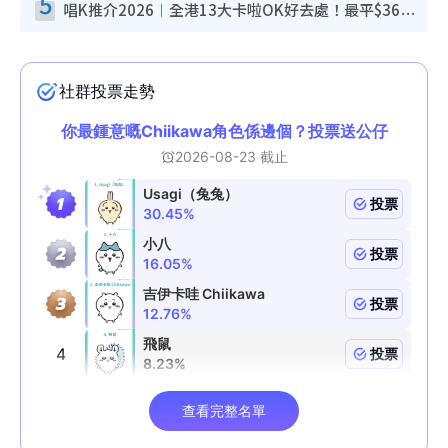
5
唱K推介2026︱全港13大卡啦OK好去處！最平$36起 日文K都有！(附地址+收費詳情)