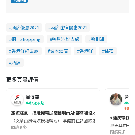
酒店優惠2021
酒店住宿優惠2021
網上shopping
鴨脷洲好去處
鴨脷洲
香港仔好去處
城木酒店
香港仔
住宿
酒店
更多真實評價
風傳媒
營養教
旅遊攻略
生
香港
旅遊注意｜搭飛機帶尿袋標明mAh都會被沒收😱出發前切記檢查「1
#連皮帶籽都
（文章由風傳媒授權轉載） 準備前往韓國旅遊的民眾，近期要特別留
夏天其中一種時
閱讀更多
閱讀更多