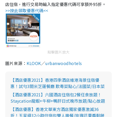
店住宿，進行交易時輸入指定優惠代碼可享額外
95
折。
>>
按此領取優惠代碼
<<
點擊圖片放大
圖片來源：
KLOOK
／
urbanwoodhotels
【酒店優惠2021】香港四季酒店維港海景住宿優
惠！試勻3間米芝蓮餐廳 歎粵菜點心/法國菜/日本菜
【酒店優惠2021】六國酒店住宿包2餐任食放題！
Staycation龍蝦+牛柳+鴨肝日式晚市放題/點心放題
【酒店優惠】香港文華東方酒店獨家優惠激減36
折！五星級32小時住宿包雙人晚餐/玫瑰花果醬鬆餅