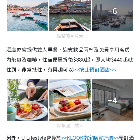
+6
點擊圖片放大
酒店亦會提供雙人早餐、迎賓飲品兩杯及免費享用客房
內茶包及咖啡，住宿優惠折後$880起，即人均$440起就
住到，非常抵住，有興趣可以
>>按此預訂酒店<<
。
+4
點擊圖片放大
另外，U Lifestyle
會員於
>>KLOOK
指定購買連結
<<
預訂酒