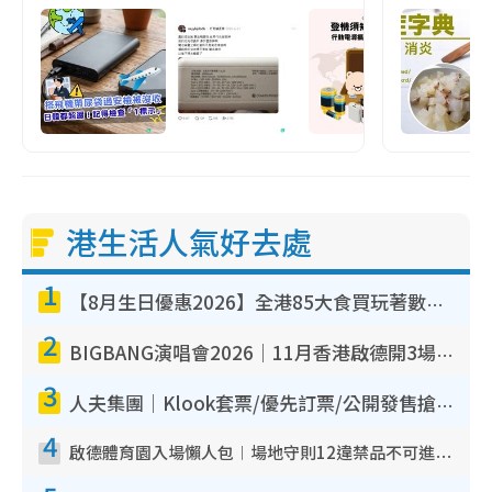
港生活人氣好去處
1
【8月生日優惠2026】全港85大食買玩著數攻略 自助餐/火鍋放題同行免費＋誠品/DONKI送現金券
2
BIGBANG演唱會2026｜11月香港啟德開3場！實名制VIP申請、優先購票攻略
3
人夫集團｜Klook套票/優先訂票/公開發售搶飛攻略！附票價.購票連結.場地座位表
4
啟德體育園入場懶人包︱場地守則12違禁品不可進場准帶細水樽但全場禁樽蓋！應援牌有限制！