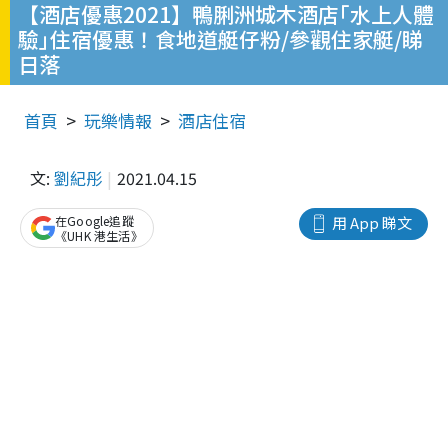
【酒店優惠2021】鴨脷洲城木酒店｢水上人體
驗｣住宿優惠！食地道艇仔粉/參觀住家艇/睇
日落
首頁
玩樂情報
酒店住宿
文:
劉紀彤
2021.04.15
在Google追蹤
用 App 睇文
《UHK 港生活》