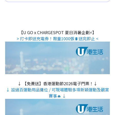
【U GO x CHARGESPOT 夏日消暑企劃⚡】
> 打卡即送充電券！限量1000張🔋送完即止 <
↓ 【免費送】香港運動節2026電子門票！↓
↓ 設過百運動用品攤位 / 可現場體驗多項新穎運動及觀賞
賽事🔥 ↓