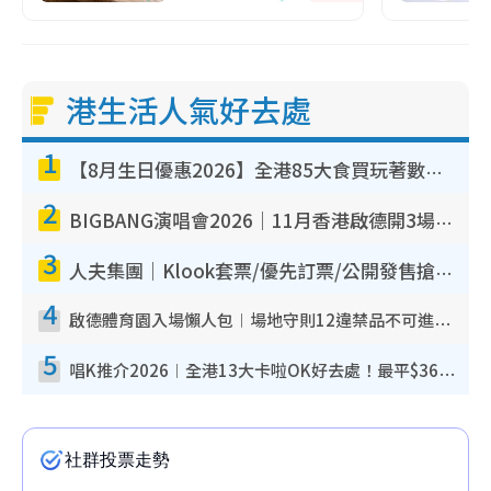
港生活人氣好去處
1
【8月生日優惠2026】全港85大食買玩著數攻略 自助餐/火鍋放題同行免費＋誠品/DONKI送現金券
2
BIGBANG演唱會2026｜11月香港啟德開3場！實名制VIP申請、優先購票攻略
3
人夫集團｜Klook套票/優先訂票/公開發售搶飛攻略！附票價.購票連結.場地座位表
4
啟德體育園入場懶人包︱場地守則12違禁品不可進場准帶細水樽但全場禁樽蓋！應援牌有限制！
5
唱K推介2026︱全港13大卡啦OK好去處！最平$36起 日文K都有！(附地址+收費詳情)