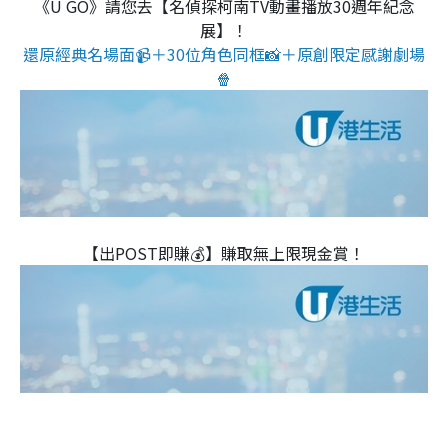
《U GO》請您去【名偵探柯南TV動畫播放30週年紀念
展】！
還原經典名場面📹＋30位角色同框📸＋原創限定感謝劇場
🍿
【出POST即賺💰】賺取無上限現金賞！