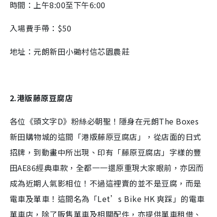
時間：上午8:00至下午6:00
入場費手帶：$50
地址：元朗新田小磡村信芯園農莊
2.港版藤原豆腐店
各位《頭文字D》粉絲必朝聖！隱身在元朗The Boxes
新田購物城的這間「港版藤原豆腐店」，從店面的日式
招牌，到動畫中所出現、印有「藤原豆腐店」字樣的豐
田AE86經典車款，全都一一還原重現大家眼前，亦因而
成為近期人氣影相位！不過這裡賣的並不是豆腐，而是
電車及單車！這間名為「Let’s Bike HK 爽踩」的電車
單車店，除了販售單車及相關配件，亦提供單車租借、