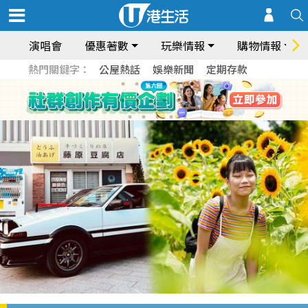
演唱會
優惠著數
玩樂情報
購物情報
熱門關鍵字：
公屋熱話
娛樂新聞
定期存款