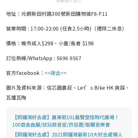
點擊圖片放大
地址：元朗新田村路300號新田購物城F8-F11
營業時間 : 17:00-22:00 (任食2.5小時)（禮拜二休息）
價格：晚市成人$298、小童/長者 $198
訂位熱線/WhatsApp : 5696 9567
官方Facebook：
>>按此<<
圖片及資料來源：信芯園農莊、Let’s Bike HK 爽踩、
瓦爐瓦陶
【銅鑼灣好去處】廣東歌101展覽登陸時代廣場！
100首金曲展/試玩錄音室/許廷鏗/衛蘭音樂會
【銅鑼灣好去處】2021銅鑼灣最新10大好去處懶人