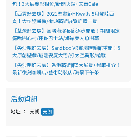
包！3大展覽影相位/新開火鍋+文青Cafe
【西貢好去處】2021壁畫節HKwalls 5月登陸西
貢！大型壁畫街/街頭藝術展覽詳情一覽
【荃灣好去處】荃灣海濱長廊逐步開放！期間限定
癲噹開心村/迷你巴士站/海岸美人魚開幕
【尖沙咀好去處】Sandbox VR實境體驗館重開！5
大原創遊戲/逃離喪屍大宅/打太空異形/槍戰
【尖沙咀好去處】香港藝術館5大展覽+餐廳推介！
最新復刻咖啡店/藝術時裝店/海景下午茶
活動資訊
地址
元朗
元朗