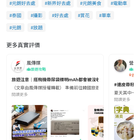
元朗好去處
新界好去處
元朗美食
電動車
泰國
攝影
好去處
賞花
單車
元朗
放題
更多真實評價
風傳媒
營養教
旅遊攻略
生
香港
旅遊注意｜搭飛機帶尿袋標明mAh都會被沒收😱出發前切記檢查「1
#連皮帶籽都
（文章由風傳媒授權轉載） 準備前往韓國旅遊的民眾，近期要特別留
夏天其中一種時
閱讀更多
閱讀更多