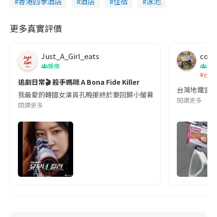
香港四季酒店
酒店
住宿
泳池
更多真實評價
Just_A_Girl_eats
co c
娛樂
吹
台灣
追劇日常🎬 殺手媽咪 A Bona Fide Killer
台灣地鐵宣
我最愛的韓國女演員孔曉振終於要回歸小螢幕啦!這次的劇本改編自同名
閱讀更多
閱讀更多