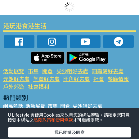
港玩港食港生活
活動展覽
市集
開倉
尖沙咀好去處
銅鑼灣好去處
元朗好去處
荃灣好去處
旺角好去處
社會
餐廳情報
戶外郊遊
社會福利
熱門類別
網民熱話
活動展覽
市集
開倉
尖沙咀好去處
銅鑼灣好去處
元朗好去處
荃灣好去處
旺角好去處
社會
U Lifestyle 會使用Cookies來改善您的網站體驗，請確定您同意
接受本網站之
私隱政策和使用條款
才可繼續瀏覽。
餐廳情報
戶外郊遊
熱門標籤
我已閱讀及同意