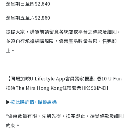
逢星期日至四$2,640
逢星期五至六$2,860
提提大家，購買前請留意各網店或平台之條款及細則，
並須自行承擔網購風險。優惠產品數量有限，售完即
止。
【同場加映
U Lifestyle App
會員獨家優惠
:
憑
10 U Fun
換領
The Mira Hong Kong
住宿套票
HK$50
折扣】
►
按此睇詳情+攞優惠碼
*
優惠數量有限，先到先得，換完即止，須受條款及細則
約束。