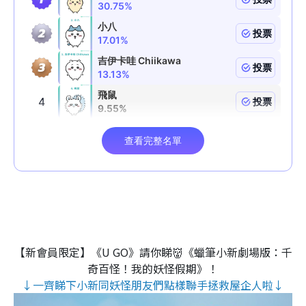
【新會員限定】《U GO》請你睇👹《蠟筆小新劇場版：千
奇百怪！我的妖怪假期》！
↓一齊睇下小新同妖怪朋友們點樣聯手拯救屋企人啦↓