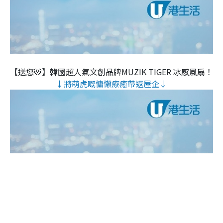
【送您🐯】韓國超人氣文創品牌MUZIK TIGER 冰感風扇！
↓將萌虎嘅慵懶療癒帶返屋企↓