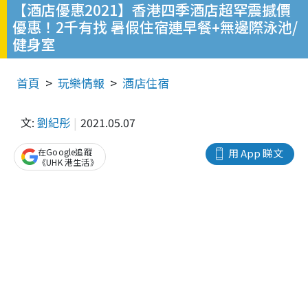
【酒店優惠2021】香港四季酒店超罕震撼價
優惠！2千有找 暑假住宿連早餐+無邊際泳池/
健身室
首頁
玩樂情報
酒店住宿
文:
劉紀彤
2021.05.07
在Google追蹤
用 App 睇文
《UHK 港生活》