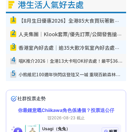
港生活人氣好去處
1
【8月生日優惠2026】全港85大食買玩著數攻略 自助餐/火鍋放題同行免費＋誠品/DONKI送現金券
2
人夫集團｜Klook套票/優先訂票/公開發售搶飛攻略！附票價.購票連結.場地座位表
3
香港室內好去處｜逾35大歎冷氣室內好去處推介 室內活動免費避雨無懼落雨
4
唱K推介2026︱全港13大卡啦OK好去處！最平$36起 日文K都有！(附地址+收費詳情)
5
小熊維尼100週年快閃店登陸又一城 重現百畝森林經典場景／獨家限定盲盒登場／專屬DIY香水