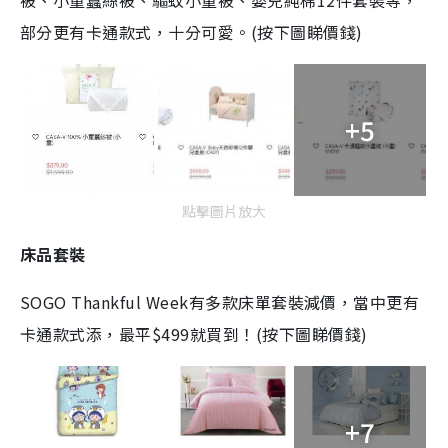
被、小童蠶絲被、驅蚊小童被、嬰兒純棉12件套裝等，
部分更有卡通款式，十分可愛。(按下圖睇價錢)
+5
點擊圖片放大
床品套裝
SOGO Thankful Week有多款床單套裝減價，當中更有
卡通款式添，最平$499就買到！(按下圖睇價錢)
+7