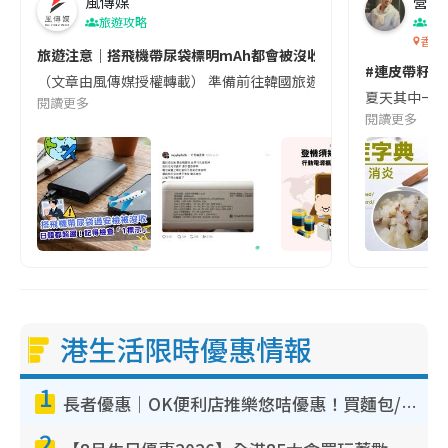
風傳媒
營養教
旅遊攻略
生
香港
旅遊注意｜搭飛機帶尿袋標明mAh都會被沒收😱出發前切記檢查「1
#連皮帶籽都
（文章由風傳媒授權轉載） 準備前往韓國旅遊的民眾，近期要特別留
夏天其中一種時
閱讀更多
閱讀更多
港生活限時優惠情報
1
長者優惠｜OK便利店推樂悠咭優惠！買麵包/牛奶/保健品拍卡即減
2