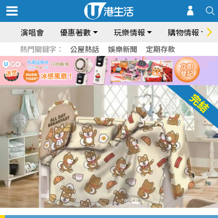
演唱會
優惠著數
玩樂情報
購物情報
熱門關鍵字：
公屋熱話
娛樂新聞
定期存款