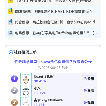
【8月生日優惠2026】全港85大食買玩著數攻略 自助餐/火鍋放題同行免費＋誠品/DONKI送現金券
3
開倉優惠｜銅鑼灣MICHAEL KORS開倉低至17折！直擊$500起買手袋/銀包/鞋款 必買經典Jet Set系列
4
開倉優惠｜馬拉松開倉低至3折！直擊$99起買adidas／New Balance／Puma鞋款 STANLEY保溫杯劈價至$119起
5
廚具優惠｜普樂氏/意美廚/Buffalo廚具低至3折！$89起買煎鍋／炒鑊／個人鍋 同場小家電激減至$99起