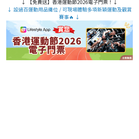
↓ 【免費送】香港運動節2026電子門票！↓
↓ 設過百運動用品攤位 / 可現場體驗多項新穎運動及觀賞
賽事🔥 ↓