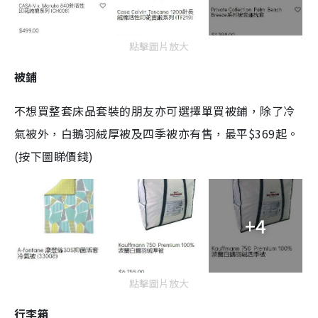
點擊圖片放大
被鋪
不想買整套床品套裝的朋友亦可選擇單買被鋪，除了冷
氣被外，白鵝羽絨厚被及四季被亦有售，最平$369起。
(按下圖睇價錢)
+4
點擊圖片放大
行李箱