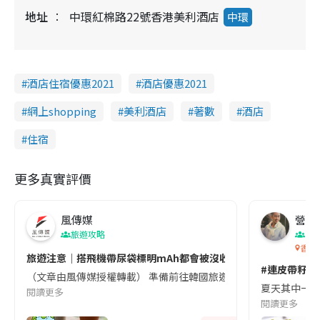
地址
中環紅棉路22號香港美利酒店
中環
酒店住宿優惠2021
酒店優惠2021
網上shopping
美利酒店
著數
酒店
住宿
更多真實評價
風傳媒
營養教
旅遊攻略
生
香港
旅遊注意｜搭飛機帶尿袋標明mAh都會被沒收😱出發前切記檢查「1
#連皮帶籽都
（文章由風傳媒授權轉載） 準備前往韓國旅遊的民眾，近期要特別留
夏天其中一種時
閱讀更多
閱讀更多