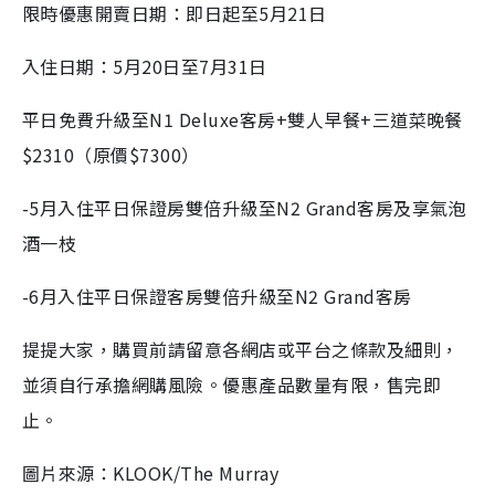
限時優惠開賣日期：即日起至
5
月
21
日
入住日期：
5
月
20
日至
7
月
31
日
平日免費升級至
N1 Deluxe
客房
+
雙人早餐
+
三道菜晚餐
$2310
（原價
$7300
）
-5
月入住平日保證房雙倍升級至
N2 Grand
客房及享氣泡
酒一枝
-6
月入住平日保證客房雙倍升級至
N2 Grand
客房
提提大家，購買前請留意各網店或平台之條款及細則，
並須自行承擔網購風險。優惠產品數量有限，售完即
止。
圖片來源：KLOOK/The Murray