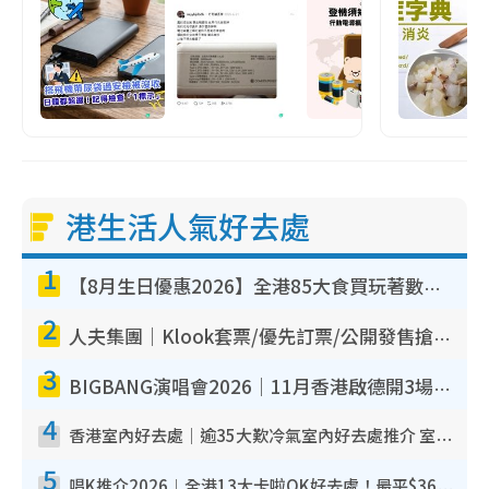
港生活人氣好去處
1
【8月生日優惠2026】全港85大食買玩著數攻略 自助餐/火鍋放題同行免費＋誠品/DONKI送現金券
2
人夫集團｜Klook套票/優先訂票/公開發售搶飛攻略！附票價.購票連結.場地座位表
3
BIGBANG演唱會2026｜11月香港啟德開3場！實名制VIP申請、優先購票攻略
4
香港室內好去處｜逾35大歎冷氣室內好去處推介 室內活動免費避雨無懼落雨
5
唱K推介2026︱全港13大卡啦OK好去處！最平$36起 日文K都有！(附地址+收費詳情)