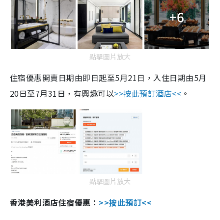
+6
點擊圖片放大
住宿優惠開賣日期由即日起至
5
月
21
日，入住日期由
5
月
20
日至
7
月
31
日，有興趣可以
>>
按此預訂酒店
<<
。
點擊圖片放大
香港美利酒店住宿優惠：
>>
按此預訂
<<