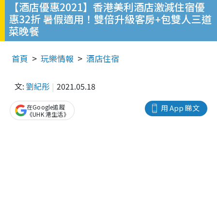
【酒店優惠2021】香港美利酒店激減住宿優
惠32折 暑假適用！雙倍升級客房+包雙人三道
菜晚餐
首頁
玩樂情報
酒店住宿
文:
劉紀彤
2021.05.18
在Google追蹤
用 App 睇文
《UHK 港生活》