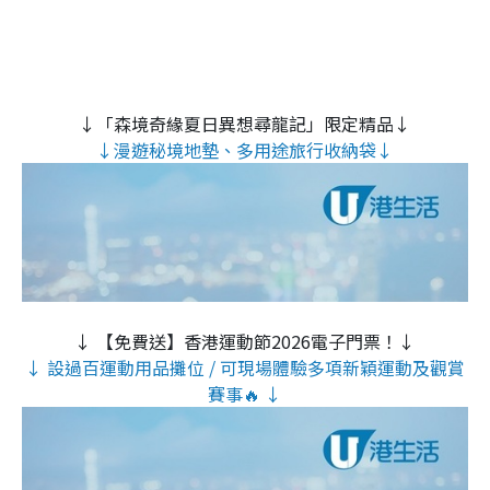
↓「森境奇緣夏日異想尋龍記」限定精品↓
↓漫遊秘境地墊、多用途旅行收納袋↓
↓ 【免費送】香港運動節2026電子門票！↓
↓ 設過百運動用品攤位 / 可現場體驗多項新穎運動及觀賞
賽事🔥 ↓