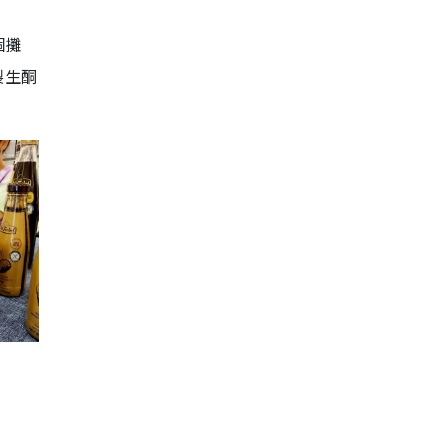
個攤
製生酮