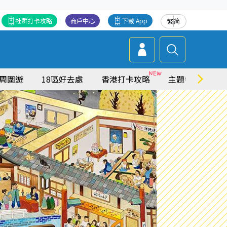
社群打卡攻略
商戶中心
下載 App
繁
简
周圍遊
18區好去處
香港打卡攻略
主題特集