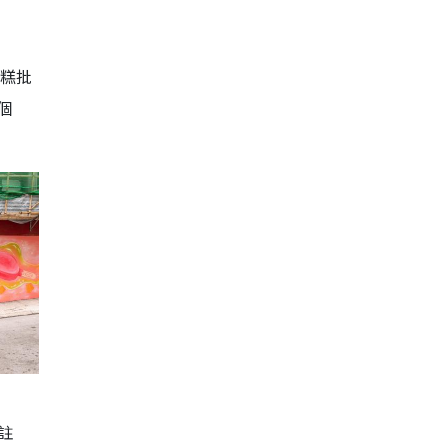
雪糕批
個
標註