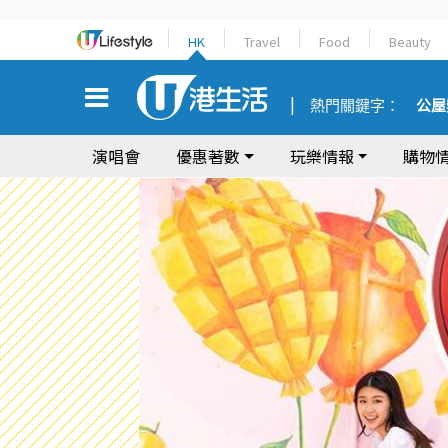
HK
Travel
Food
Beauty
熱門關鍵字：
公屋
演唱會
優惠著數
玩樂情報
購物