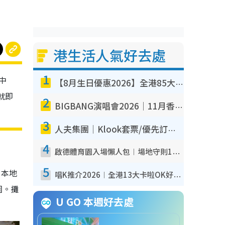
港生活人氣好去處
1
、中
【8月生日優惠2026】全港85大食買玩著數攻略 自助餐/火鍋放題同行免費＋誠品/DONKI送現金券
，就即
2
BIGBANG演唱會2026｜11月香港啟德開3場！實名制VIP申請、優先購票攻略
3
人夫集團｜Klook套票/優先訂票/公開發售搶飛攻略！附票價.購票連結.場地座位表
4
啟德體育園入場懶人包︱場地守則12違禁品不可進場准帶細水樽但全場禁樽蓋！應援牌有限制！
5
念本地
唱K推介2026︱全港13大卡啦OK好去處！最平$36起 日文K都有！(附地址+收費詳情)
圍。攤
U GO 本週好去處