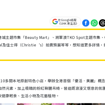
在Google追蹤
《UHK 港生活》
題市集「Beauty Mart」、將軍澳TKO Spot主題市集
entral及佳士得（Christie‘s）拍賣預展等等，想知道更多詳情
將聯乘10多間本地原創特色小店，舉辦全港首個「優活．美麗」概
為主，融入自然元素，加上吸睛的粉紅鞦韆吊椅，營造既浪漫又愜意的氛
款健康輕食、生活小物及花藝植物。