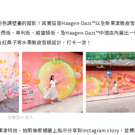
調壁畫的蹤影！其實這是Häagen-Dazs™以全新果漾脆皮
街、卑利街、威靈頓街，及Häagen-Dazs™中環店內展出一
及紅桑子等水果脆皮雪糕設計，打卡一流！
點擊圖片放大
特效，拍照後根據牆上指示分享到Instagram story，並