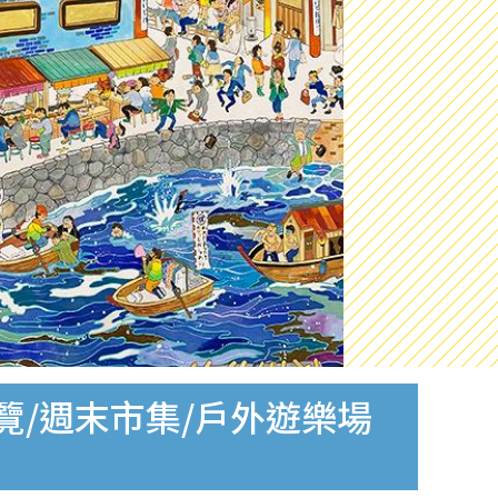
覽/週末市集/戶外遊樂場