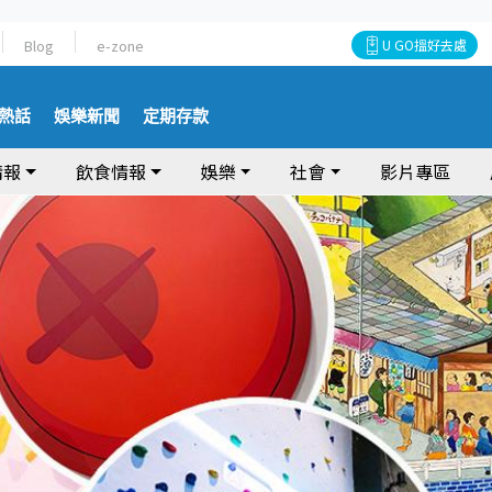
Blog
e-zone
U GO搵好去處
熱話
娛樂新聞
定期存款
情報
飲食情報
娛樂
社會
影片專區