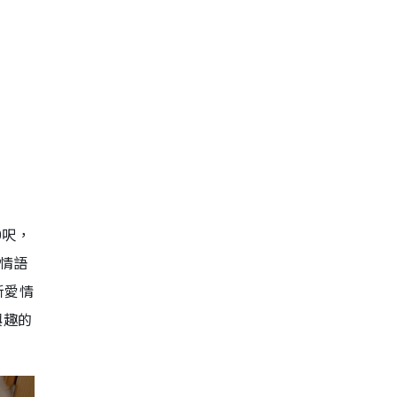
0呎，
情語
新愛情
興趣的