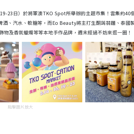
-23日）於將軍澳TKO Spot所舉辦的主題市集！雲集約40
品如啤酒、汽水、軟糖等，而Eo Beauty將主打生酮蒟蒻麵、泰國
作飾物及香氛蠟燭等等本地手作品牌，週末經過不妨來逛一圈！
點擊圖片放大