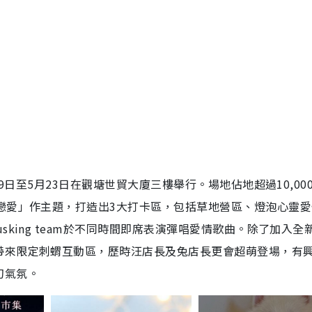
9日至5月23日在觀塘世貿大廈三樓舉行。場地佔地超過10,00
戀愛」作主題，打造出3大打卡區，包括草地營區、燈泡心靈愛
king team於不同時間即席表演彈唱愛情歌曲。除了加入全
帶來限定刺蝟互動區，歷時汪店長及兔店長更會超萌登場，有
幻氣氛。