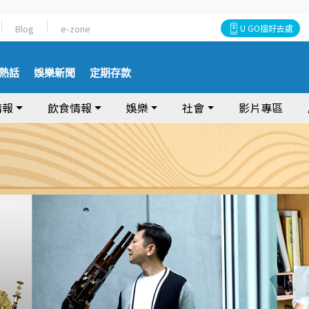
Blog
e-zone
U GO搵好去處
熱話
娛樂新聞
定期存款
情報
飲食情報
娛樂
社會
影片專區