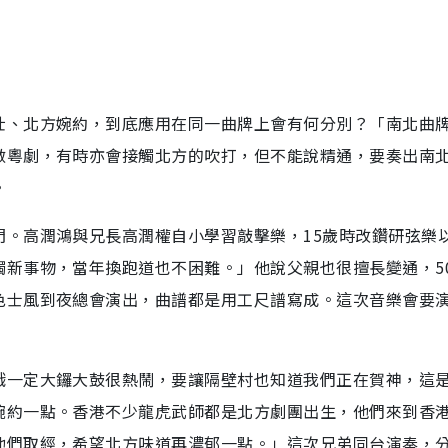
壯、北方婉約，到底應用在同一曲牌上會有何分別？「南北曲
做粵劇，有時亦會接觸北方的吹打，但不能說精通，要奏出南
。
門。高潤鴻與兄長高潤權自小學習敲擊樂，15歲時改鑽研弦樂
觸新事物，當年換跑道也不困難。」他說父親也很擅長變通，5
色士風到夜總會演出，曲譜都是用工尺譜寫成。這次音樂會要
戲一定大鑼大鼓很熱鬧，要讓隔壁村也知道我們正在賀神，這
婉約一點。香港不少龍虎武師都是北方劇團出生，他們來到香
他們取經，希望北方味道再濃郁一點。」這次兄弟同台演奏，