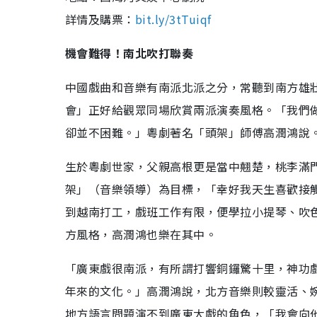
詳情及購票：
bit.ly/3tTuiqf
機會難得！南北吹打聯奏
中國戲曲和音樂有南派北派之分，常聽到南方雄
會」正好給觀眾同場欣賞兩派演奏風格。「我們
卻並不困難。」粵劇著名「頭架」師傅高潤鴻說
生於粵劇世家，父親高根更是當中翹楚，桃李滿
架」（音樂領導）為目標，「幸好我天生喜歡接
到越南打工，戲班工作有限，便學拉小提琴、吹
方風格，高潤鴻也樂在其中。
「廣東戲很南派，有所謂打響銅鑼驚十里，神功
年來的文化。」高潤鴻說，北方音樂則較靈活、
地方語言問題演不到廣東大戲的角色，「我會向