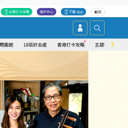
社群打卡攻略
商戶中心
下載 App
繁
简
周圍遊
18區好去處
香港打卡攻略
主題特集