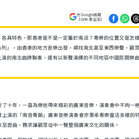
在Google追蹤
《UHK 港生活》
，各具特色。那香港是不是一定屬於南派？粵樂的位置又是怎
系列」，由香港的地方音樂出發，尋找南北甚至東西樂聲，觀
上演的南北曲牌聯奏，還有以新聲演繹的不同地區中國民間樂
行了十年，一直為樂迷帶來精彩的廣東音樂，演奏會中不拘一
月上演的「南音粵韻」廣東音樂演奏會亦秉承粵樂靈活多樣的
以至崑曲，務求讓觀眾從中一覽整個廣東文化的關係。