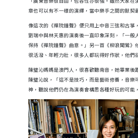
「廣東音樂很自由，包容性亦很強。雖然大家在
章也可以有不一樣的演繹，當中樂手之間的默契
像這次的《禪院鐘聲》便只用上中音三弦和古箏
劉瑞中與林天惠的演奏後一直印象深刻，「一般
保持《禪院鐘聲》曲意。」另一首《柳浪聞鶯》
很活潑、年輕力壯，很多人都玩得好作狀，他們
陳璧沁媽媽是澳門人，很喜歡聽南音，她畢業後
陳璧沁說，「這不是技巧，而是藝術修養，音樂
神，聽說他們仍在為演奏會構思各種好玩的可能