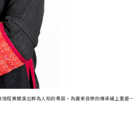
教授程美寶演出鮮為人知的粵謳，為廣東音樂的傳承補上重要