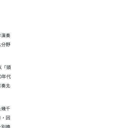
牌演奏
北分野
以「頭
0年代
演奏北
是幾千
港，因
分別擔