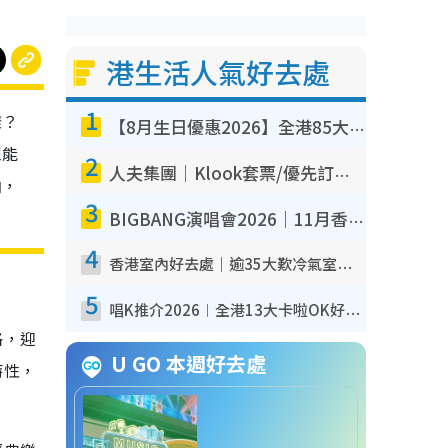
港生活人氣好去處
1
樣？
【8月生日優惠2026】全港85大食買玩著數攻略 自助餐/火鍋放題同行免費＋誠品/DONKI送現金券
眾能
2
人夫集團｜Klook套票/優先訂票/公開發售搶飛攻略！附票價.購票連結.場地座位表
曲，
3
BIGBANG演唱會2026｜11月香港啟德開3場！實名制VIP申請、優先購票攻略
4
香港室內好去處｜逾35大歎冷氣室內好去處推介 室內活動免費避雨無懼落雨
5
唱K推介2026︱全港13大卡啦OK好去處！最平$36起 日文K都有！(附地址+收費詳情)
格，迎
U GO 本週好去處
特性，