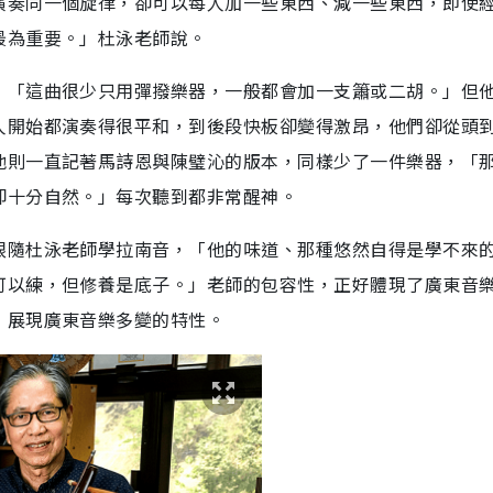
演奏同一個旋律，卻可以每人加一些東西、減一些東西，即使
最為重要。」杜泳老師說。
，「這曲很少只用彈撥樂器，一般都會加一支簫或二胡。」但
人開始都演奏得很平和，到後段快板卻變得激昂，他們卻從頭
他則一直記著馬詩恩與陳璧沁的版本，同樣少了一件樂器，「
卻十分自然。」每次聽到都非常醒神。
跟隨杜泳老師學拉南音，「他的味道、那種悠然自得是學不來
可以練，但修養是底子。」老師的包容性，正好體現了廣東音
，展現廣東音樂多變的特性。