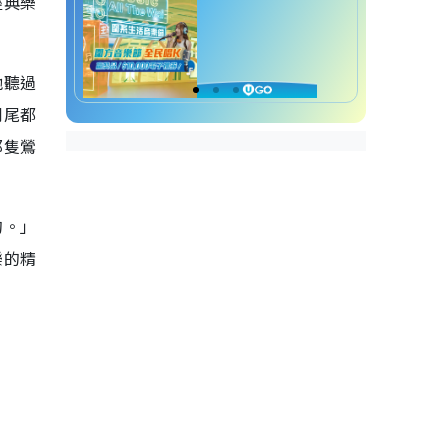
經典樂
他聽過
到尾都
那隻鶯
的。」
樂的精