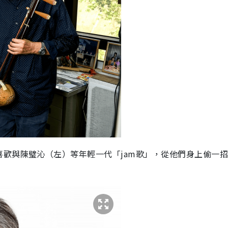
歡與陳璧沁（左）等年輕一代「jam歌」，從他們身上偷一