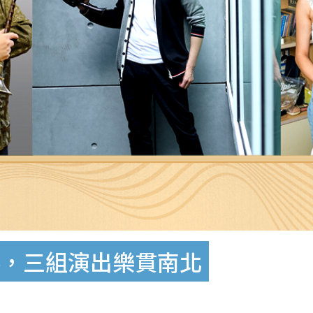
奏，三組演出樂貫南北