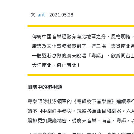
文:
ant
2021.05.28
傳統中國音樂經常有南北地區之分，風格明確
康樂及文化事務署策劃了一連三場「樂貫南北
一聽逐漸息微的廣東說唱「粵謳」，欣賞同台
大江南北，何止南北！
劇院中的榕樹頭
粵樂師傅杜泳領軍的《粵韻樹下音樂廳》連續舉
請不同中樂好手參與，玩轉各類曲目和樂器。六
編排更加嚴謹精密，從廣東音樂、南音、粵謳，