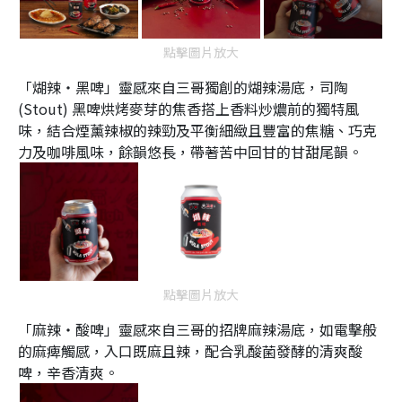
點擊圖片放大
「煳辣‧黑啤」靈感來自三哥獨創的煳辣湯底，司陶
(Stout) 黑啤烘烤麥芽的焦香搭上香料炒燶前的獨特風
味，結合煙薰辣椒的辣勁及平衡細緻且豐富的焦糖、巧克
力及咖啡風味，餘韻悠長，帶著苦中回甘的甘甜尾韻。
點擊圖片放大
「麻辣‧酸啤」靈感來自三哥的招牌麻辣湯底，如電擊般
的麻痺觸感，入口既麻且辣，配合乳酸菌發酵的清爽酸
啤，辛香清爽。