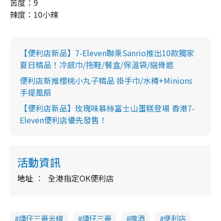
苦度：9
辣度：10小辣
【便利店新品】7-Eleven聯乘Sanrio推出10款獨家
夏日精品！冷感巾/拖鞋/餐盒/保溫袋/縮骨遮
便利店新推櫻桃小丸子精品 掛手巾/水樽+Minions
手提風扇
【便利店新品】玫瑰味慕絲富士山蛋糕登場 香港7-
Eleven便利店優先發售！
活動資訊
地址
全港指定OK便利店
譚仔三哥米線
譚仔三哥
啤酒
便利店