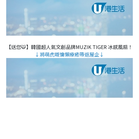
【送您🐯】韓國超人氣文創品牌MUZIK TIGER 冰感風扇！
↓將萌虎嘅慵懶療癒帶返屋企↓