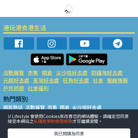
港玩港食港生活
活動展覽
市集
開倉
尖沙咀好去處
銅鑼灣好去處
元朗好去處
荃灣好去處
旺角好去處
社會
餐廳情報
戶外郊遊
社會福利
熱門類別
網民熱話
活動展覽
市集
開倉
尖沙咀好去處
銅鑼灣好去處
元朗好去處
荃灣好去處
旺角好去處
社會
U Lifestyle 會使用Cookies來改善您的網站體驗，請確定您同意
接受本網站之
私隱政策和使用條款
才可繼續瀏覽。
餐廳情報
戶外郊遊
熱門標籤
我已閱讀及同意