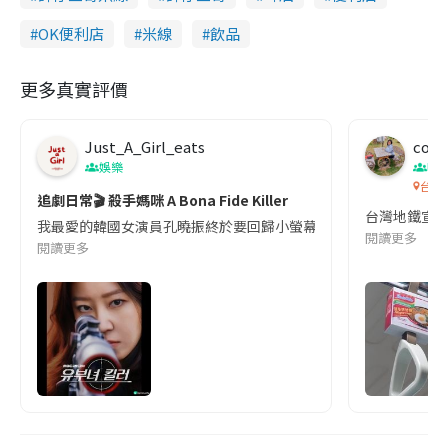
OK便利店
米線
飲品
更多真實評價
Just_A_Girl_eats
co c
娛樂
吹
台灣
追劇日常🎬 殺手媽咪 A Bona Fide Killer
台灣地鐵宣
我最愛的韓國女演員孔曉振終於要回歸小螢幕啦!這次的劇本改編自同名
閱讀更多
閱讀更多