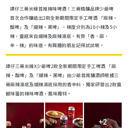
譚仔三哥米線首推辣味啤酒！三哥精釀品牌少爺啤
首次合作釀造出2款全新期間限定手工啤酒 「麻辣‧
酸啤」及「煳辣‧黑啤」，辣度分別為10小辣及5小
辣，靈感來自煳辣及麻辣湯底，有齊「香、麻、
辛、辣」的味道。有興趣的朋友記得試試喇。
譚仔三哥米線X少爺啤2款全新期間限定手工啤酒 「麻
辣‧酸啤」及「煳辣‧黑啤」由少爺首席釀酒師根據三
哥麻辣湯底及煳辣湯底採用的香辛料，獨家研發出2款震
撼味蕾的辣味啤酒，風味獨特。
+2