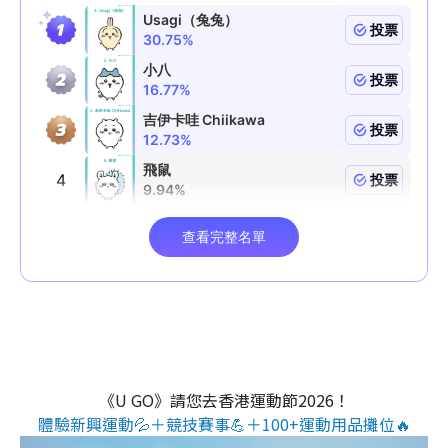
《U GO》請您去香港運動節2026！
體驗新興運動💦＋競技賽事💪＋100+運動用品攤位🔥