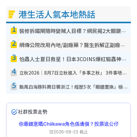
港生活人氣本地熱話
1
裝修拆鐵閘隨時變賊人目標？網民揭2大關鍵用途：裝新式等於白裝？附新舊鐵閘分別
2
網傳公院改用內地/副廠藥？醫生拆解正副廠分別 揭4類人換藥隨時出事
3
怕蟲人士夏日救星！日本3COINS爆紅驅蟲神器$45起 1招「全程免觸碰」輕鬆搞定小強
4
立秋2026｜8月7日立秋進入「多事之秋」 3件事唔做得！專家教6招開運 清枱頭／銀包納氣接好運
5
颱風白海豚料周日襲浙江！經歷5次「眼牆置換」極罕見 成登陸內地最長途颱風