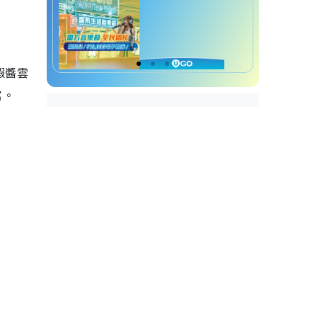
蝦醬雲
富。