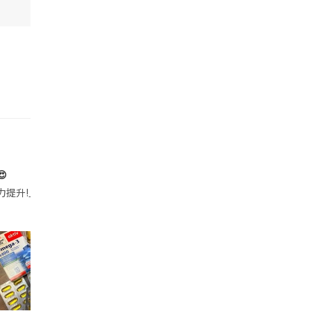

帶的行動電源機身已標示「10000mAh」，卻仍被要求當場丟棄，讓他
注力提升!｣ 長時間對住電腦､剪片寫稿,成日覺得眼睛乾澀､腦袋好似｢斷線｣｡試咗
好多鮮為人知嘅好處：減肥、消水腫、降血脂、美白養顏👇 冬瓜5大功效✨ 1️⃣ 利尿