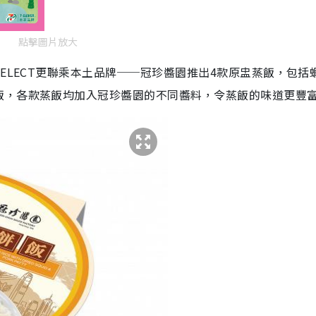
點擊圖片放大
ELECT更聯乘本土品牌──冠珍醬園推出4款原盅蒸飯，包括
飯，各款蒸飯均加入冠珍醬園的不同醬料，令蒸飯的味道更豐