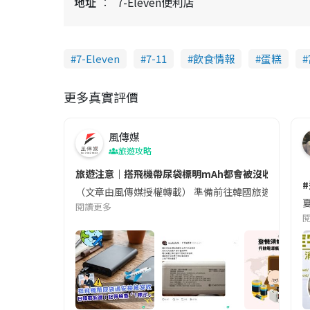
地址
7-Eleven便利店
7-Eleven
7-11
飲食情報
蛋糕
更多真實評價
風傳媒
旅遊攻略
旅遊注意｜搭飛機帶尿袋標明mAh都會被沒收😱出發前
（文章由風傳媒授權轉載） 準備前往韓國旅遊的民眾，
夏
閱讀更多