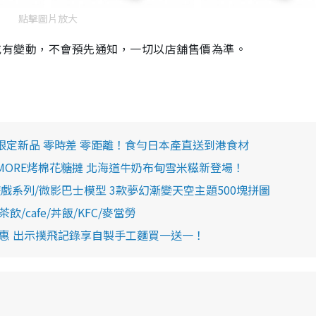
點擊圖片放大
。價錢或有變動，不會預先通知，一切以店舖售價為準。
間限定新品 零時差 零距離！食勻日本產直送到港食材
ORE烤棉花糖撻 北海道牛奶布甸雪米糍新登場！
遊戲系列/微影巴士模型 3款夢幻漸變天空主題500塊拼圖
/cafe/丼飯/KFC/麥當勞
優惠 出示撲飛記錄享自製手工麵買一送一！