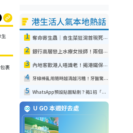
港生活人氣本地熱話
1
你生
奪命寄生蟲｜食生菜狂瀉首現死者！疫潮惡化錄1.8萬宗病例 揭洗菜3大謬誤
2
銀行高層戀上水療女技師！兩個月借128萬驚覺「沉船」沉落火海 揭背後疑似邪教操控賣淫
3
內地客歎港人唔識老！揭港鐵保鮮級冷氣 港人求放過：咪投訴
絲包裹
4
牙線棒亂用隨時越清越污糟！牙醫驚揭盲目過戶細菌恐致蛀牙：呢種先係日常真保養
5
WhatsApp預設貼圖點刪？揭1招「反向操作」還原簡潔介面 附3步實測教學
U GO 本週好去處