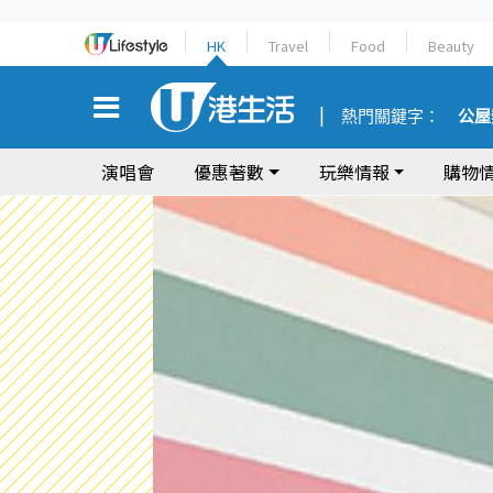
HK
Travel
Food
Beauty
熱門關鍵字：
公屋
演唱會
優惠著數
玩樂情報
購物