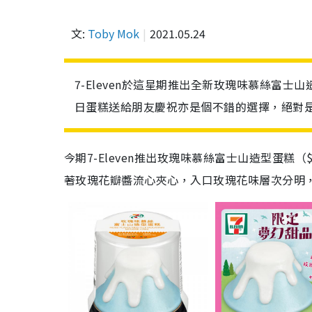
文:
Toby Mok
2021.05.24
7-Eleven於這星期推出全新玫瑰味慕絲富
日蛋糕送給朋友慶祝亦是個不錯的選擇，絕對
今期7-Eleven推出玫瑰味慕絲富士山造型蛋
著玫瑰花瓣醬流心夾心，入口玫瑰花味層次分明