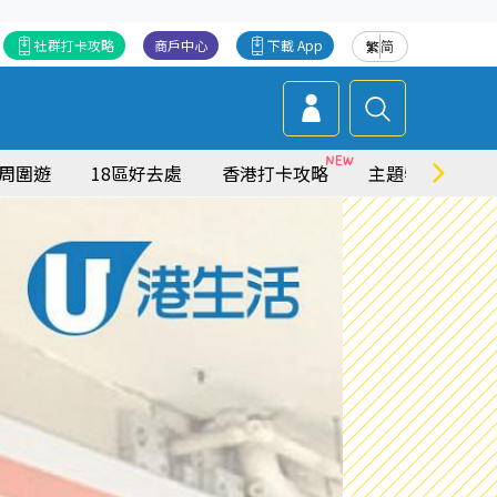
社群打卡攻略
商戶中心
下載 App
繁
简
周圍遊
18區好去處
香港打卡攻略
主題特集