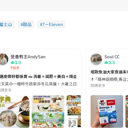
富士山
甜品
7－Eleven
營養教主AndySan
Soul CC
生活
生活
香港
切記檢查「1標示」🚨
呢款魚油大家食過未
#連皮帶籽都係寶 🥒 消暑＋減肥＋美白＋降血脂
近期要特別留意隨身行李中的行動電源。一名旅客日前在機場安檢時，明明攜
💊 ｢精神返晒嚟,專
天其中一種時令蔬果非冬瓜莫屬！大暑之日，點都要飲碗冬瓜湯消暑解渴！除了解暑，冬瓜仲有
閱讀更多
閱讀更多