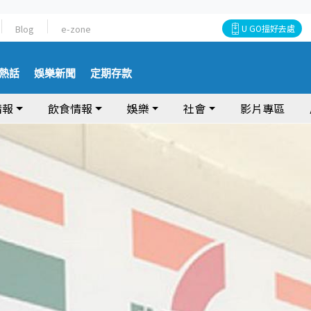
Blog
e-zone
U GO搵好去處
熱話
娛樂新聞
定期存款
情報
飲食情報
娛樂
社會
影片專區