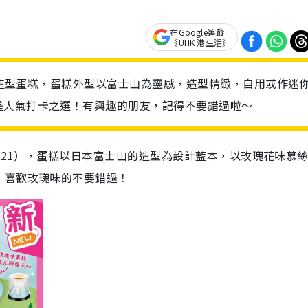
在Google追蹤
《UHK 港生活》
士山造型蛋糕，蛋糕外型以富士山為靈感，造型精緻，自用或作迷
是人氣打卡之選！有興趣的朋友，記得不要錯過啦～
糕（$21），蛋糕以日本富士山的造型為設計藍本，以玫瑰花味慕
，喜歡玫瑰味的不要錯過！