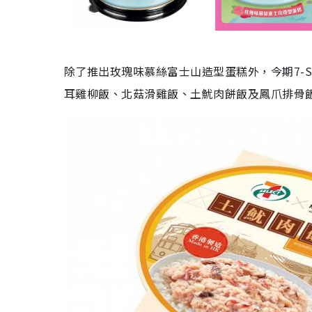
除了推出玫瑰味慕絲富士山造型蛋糕外，今期7-S
耳雞柳飯、北菇滑雞飯、土魷肉餅飯及鳳爪排骨