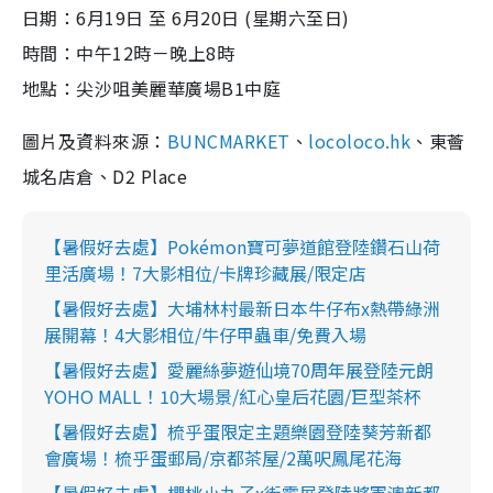
日期：6月19日 至 6月20日 (星期六至日)
時間：中午12時－晚上8時
地點：尖沙咀美麗華廣場B1中庭
圖片及資料來源：
BUNCMARKET
、
locoloco.hk
、東薈
城名店倉、D2 Place
【暑假好去處】Pokémon寶可夢道館登陸鑽石山荷
里活廣場！7大影相位/卡牌珍藏展/限定店
【暑假好去處】大埔林村最新日本牛仔布x熱帶綠洲
展開幕！4大影相位/牛仔甲蟲車/免費入場
【暑假好去處】愛麗絲夢遊仙境70周年展登陸元朗
YOHO MALL！10大場景/紅心皇后花園/巨型茶杯
【暑假好去處】梳乎蛋限定主題樂園登陸葵芳新都
會廣場！梳乎蛋郵局/京都茶屋/2萬呎鳳尾花海
【暑假好去處】櫻桃小丸子x街霸展登陸將軍澳新都