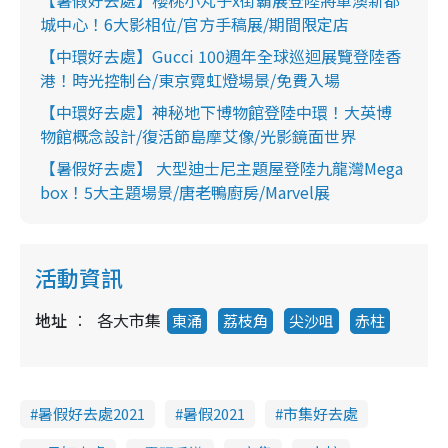
城中心！6大影相位/官方手稿展/期間限定店
【中環好去處】Gucci 100週年全球巡迴展覽登陸香
港！時光控制台/東京霓虹燈場景/免費入場
【中環好去處】神秘地下博物館登陸中環！大英博
物館概念設計/復活節島摩艾像/光影鏡面世界
【暑假好去處】 大型迪士尼主題屋登陸九龍灣Mega
box！5大主題場景/唐老鴨廚房/Marvel展
活動資訊
地址
各大市集
東涌
荔枝角
尖沙咀
赤柱
暑假好去處2021
暑假2021
市集好去處