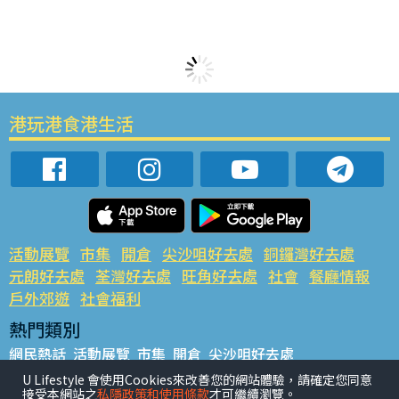
港玩港食港生活
活動展覽
市集
開倉
尖沙咀好去處
銅鑼灣好去處
元朗好去處
荃灣好去處
旺角好去處
社會
餐廳情報
戶外郊遊
社會福利
熱門類別
網民熱話
活動展覽
市集
開倉
尖沙咀好去處
銅鑼灣好去處
元朗好去處
荃灣好去處
旺角好去處
社會
U Lifestyle 會使用Cookies來改善您的網站體驗，請確定您同意
接受本網站之
私隱政策和使用條款
才可繼續瀏覽。
餐廳情報
戶外郊遊