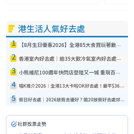
港生活人氣好去處
1
【8月生日優惠2026】全港85大食買玩著數攻略 自助餐/火鍋放題同行免費＋誠品/DONKI送現金券
2
香港室內好去處｜逾35大歎冷氣室內好去處推介 室內活動免費避雨無懼落雨
3
小熊維尼100週年快閃店登陸又一城 重現百畝森林經典場景／獨家限定盲盒登場／專屬DIY香水
4
唱K推介2026︱全港13大卡啦OK好去處！最平$36起 日文K都有！(附地址+收費詳情)
5
假日好去處｜2026放假去邊好？逾20放假好去處郊外/秘景 休閒半日或一日遊