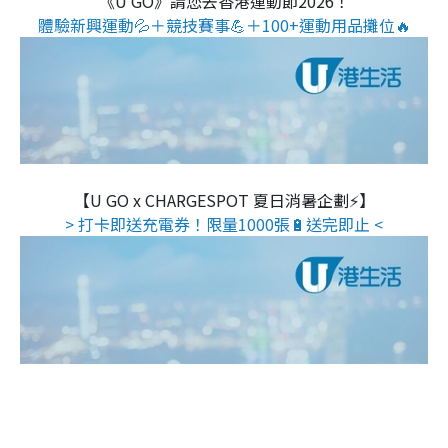
《U GO》請您去香港運動節2026！
體驗新興運動💦＋競技賽事💪＋100+運動用品攤位🔥
【U GO x CHARGESPOT 夏日消暑企劃⚡】
> 打卡即送充電券！限量1000張🔋送完即止 <