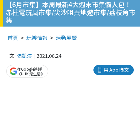
【6月市集】本周最新4大週末市集懶人包！
赤柱電玩風市集/尖沙咀異地遊市集/荔枝角市
集
首頁
玩樂情報
活動展覽
文:
張凱淇
2021.06.24
在Google追蹤
用 App 睇文
《UHK 港生活》