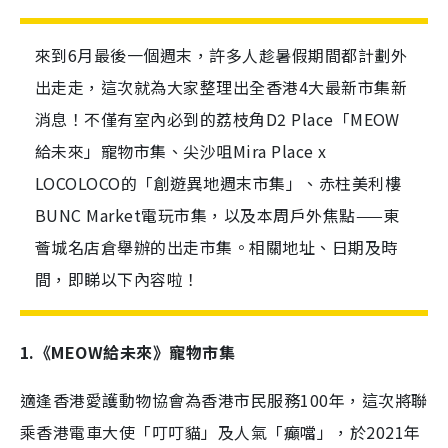
來到6月最後一個週末，許多人趁暑假期間都計劃外
出走走，這次就為大家整理出全香港4大最新市集新
消息！不僅有室內必到的荔枝角D2 Place「MEOW
給未來」寵物市集、尖沙咀Mira Place x
LOCOLOCO的「創遊異地週末市集」、赤柱美利樓
BUNC Market電玩市集，以及本周戶外焦點——東
薈城名店倉舉辦的出走市集。相關地址、日期及時
間，即睇以下內容啦！
1.《MEOW給未來》寵物市集
適逢香港愛護動物協會為香港市民服務100年，這次將聯
乘香港電車大使「叮叮貓」及人氣「癲噹」，於2021年