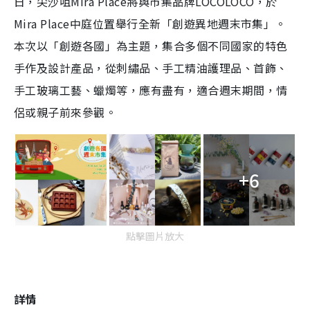
日，尖沙咀Mira Place將與市集品牌
LOCOLOCO，於
Mira Place中庭位置舉行全新「
創遊異地週末市集」
。
本次以「創遊各國」為主題，集合多個不同國家的特色
手作及設計產品，從
刺繡品、手工精油護理品、首飾
、
手工玻璃工藝
、
蠟燭等，應有盡有，適合週末期間，情
侶或親子前來參觀。
+6
點擊圖片放大
詳情