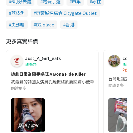
6月好去處
電玩手遊
市集
赤柱
荔枝角
東薈城名店倉 Citygate Outlet
尖沙咀
D2 place
香港
更多真實評價
Just_A_Girl_eats
co c
娛樂
吹
台灣
追劇日常🎬 殺手媽咪 A Bona Fide Killer
台灣地鐵宣
我最愛的韓國女演員孔曉振終於要回歸小螢幕啦!這次的劇本改編自同名
閱讀更多
閱讀更多