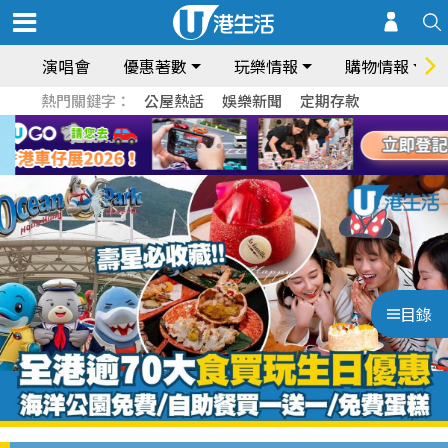
演唱會
優惠著數
玩樂情報
購物情報
熱門關鍵字：
公屋熱話
娛樂新聞
定期存款
目錄