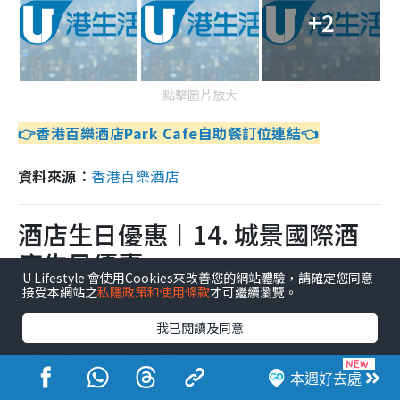
+2
點擊圖片放大
👉香港百樂酒店Park Cafe自助餐訂位連結👈
資料來源︰
香港百樂酒店
酒店生日優惠︱14. 城景國際酒
店生日優惠
U Lifestyle 會使用Cookies來改善您的網站體驗，請確定您同意
接受本網站之
私隱政策和使用條款
才可繼續瀏覽。
由即日至2026年8月31日，凡惠顧
「味遊南歐．海鮮自
助晚餐」
及
「環球美饌自助午餐」
，客人可於生日正日
我已閱讀及同意
以及前後3天尊享生日蛋糕半磅。
本週好去處
另外，凡惠顧
樂雅軒散點菜式
，生日客人及同行賓客，