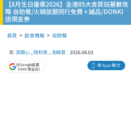
【8月生日優惠2026】全港85大食買玩著數攻
略 自助餐/火鍋放題同行免費＋誠品/DONKI
送現金券
首頁
飲食情報
自助餐
文:
梁穎心
,
陸秋燕
,
冼婉君
2026.08.03
在Google追蹤
用 App 睇文
《UHK 港生活》