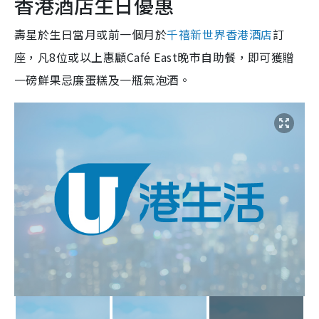
香港酒店生日優惠
壽星於生日當月或前一個月於
千禧新世界香港酒店
訂
座，凡8位或以上惠顧Café East晚市自助餐，即可獲贈
一磅鮮果忌廉蛋糕及一瓶氣泡酒。