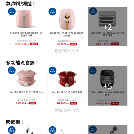
氣炸鍋/焗爐：
+2
點擊圖片放大
多功能煮食鍋：
+5
點擊圖片放大
吸塵機：