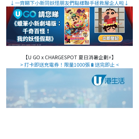
↓一齊睇下小新同妖怪朋友們點樣聯手拯救屋企人啦↓
【U GO x CHARGESPOT 夏日消暑企劃⚡】
> 打卡即送充電券！限量1000張🔋送完即止 <