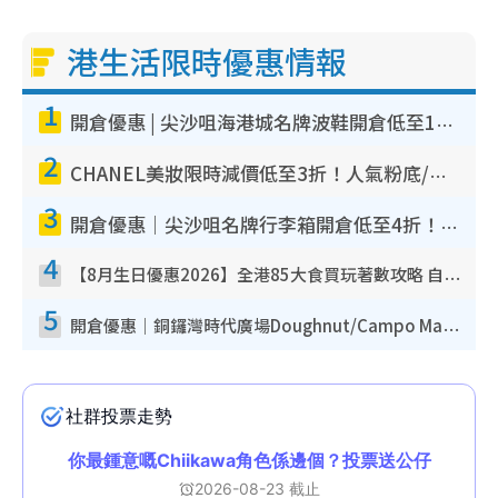
港生活限時優惠情報
1
開倉優惠 | 尖沙咀海港城名牌波鞋開倉低至1折！On鞋$899起／Joy&Peace鞋履$98起
2
CHANEL美妝限時減價低至3折！人氣粉底/唇膏/精華液低至$275！COCO香水都有平
3
開倉優惠｜尖沙咀名牌行李箱開倉低至4折！一連5日 American Tourister/ace./Hallmark $200起！
4
【8月生日優惠2026】全港85大食買玩著數攻略 自助餐/火鍋放題同行免費＋誠品/DONKI送現金券
5
開倉優惠｜銅鑼灣時代廣場Doughnut/Campo Marzio開倉低至1折！背囊、書包、手袋劈價$200起