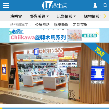
演唱會
優惠著數
玩樂情報
購物情報
熱門關鍵字：
公屋熱話
娛樂新聞
定期存款