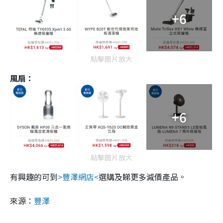
+6
點擊圖片放大
風扇：
+6
點擊圖片放大
有興趣的可到
>豐澤網店<
選購及睇更多減價產品。
來源：
豐澤