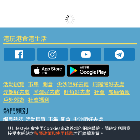
港玩港食港生活
活動展覽
市集
開倉
尖沙咀好去處
銅鑼灣好去處
元朗好去處
荃灣好去處
旺角好去處
社會
餐廳情報
戶外郊遊
社會福利
熱門類別
網民熱話
活動展覽
市集
開倉
尖沙咀好去處
銅鑼灣好去處
元朗好去處
荃灣好去處
旺角好去處
社會
U Lifestyle 會使用Cookies來改善您的網站體驗，請確定您同意
接受本網站之
私隱政策和使用條款
才可繼續瀏覽。
餐廳情報
戶外郊遊