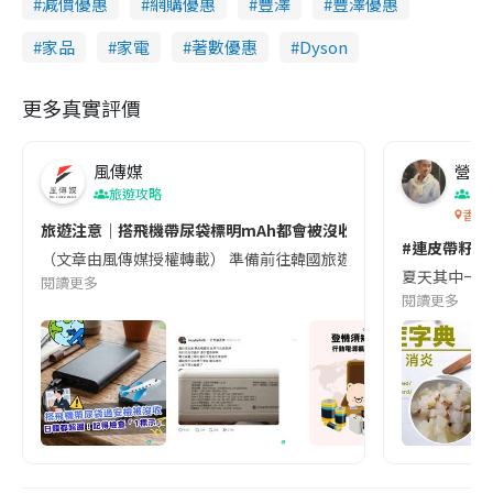
減價優惠
網購優惠
豐澤
豐澤優惠
家品
家電
著數優惠
Dyson
更多真實評價
風傳媒
營養教
旅遊攻略
生
香港
旅遊注意｜搭飛機帶尿袋標明mAh都會被沒收😱出發前切記檢查「1
#連皮帶籽都
（文章由風傳媒授權轉載） 準備前往韓國旅遊的民眾，近期要特別留
夏天其中一種時
閱讀更多
閱讀更多