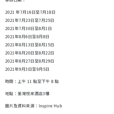
2021
年
7
月
16
日至
7
月
18
日
2021
年
7
月
23
日至
7
月
25
日
2021
年
7
月
30
日至
8
月
1
日
2021
年
8
月
6
日至
8
月
8
日
2021
年
8
月
13
日至
8
月
15
日
2021
年
8
月
20
日至
8
月
22
日
2021
年
8
月
27
日至
8
月
29
日
2021
年
9
月
3
日至
9
月
5
日
時間：
上午
11
點至下午
8
點
地點：
荃灣悦來酒店
3
樓
圖片及資料來源：Inspire Hub