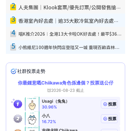
2
人夫集團｜Klook套票/優先訂票/公開發售搶飛攻略！附票價.購票連結.場地座位表
3
香港室內好去處｜逾35大歎冷氣室內好去處推介 室內活動免費避雨無懼落雨
4
唱K推介2026︱全港13大卡啦OK好去處！最平$36起 日文K都有！(附地址+收費詳情)
5
小熊維尼100週年快閃店登陸又一城 重現百畝森林經典場景／獨家限定盲盒登場／專屬DIY香水