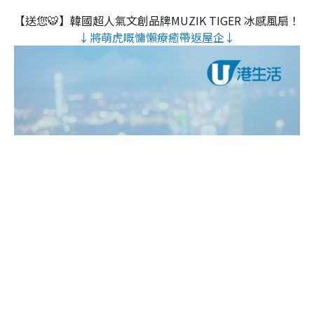
【送您🐯】韓國超人氣文創品牌MUZIK TIGER 冰感風扇！
↓將萌虎嘅慵懶療癒帶返屋企↓