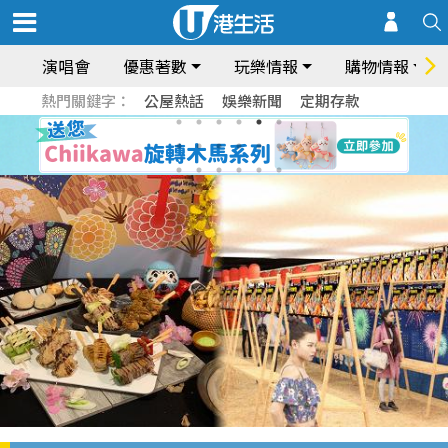
演唱會
優惠著數
玩樂情報
購物情報
熱門關鍵字：
公屋熱話
娛樂新聞
定期存款