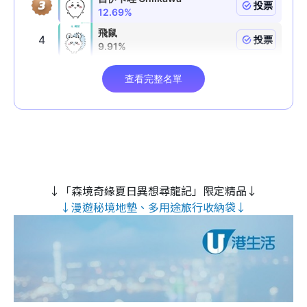
↓「森境奇緣夏日異想尋龍記」限定精品↓
↓漫遊秘境地墊、多用途旅行收納袋↓