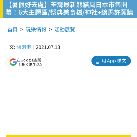
【暑假好去處】荃灣最新熊貓風日本市集開
幕！6大主題區/祭典美食檔/神社+繪馬許願牆
首頁
玩樂情報
活動展覽
文:
張凱淇
2021.07.13
在Google追蹤
用 App 睇文
《UHK 港生活》