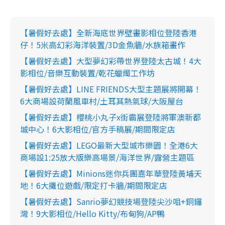
【暑假好去處】全新海底世界壁畫影相位登陸香港
仔！5米高幻彩海洋裝置/3D金魚牆/水族箱畫作
【暑假好去處】大型夢幻彩帶世界登陸太古城！4大
影相位/音樂互動裝置/乾花蠟燭工作坊
【暑假好去處】LINE FRIENDS大型主題展將開幕！
6大商場設荷蘭風車村/土耳其熱氣球/大阪屋台
【暑假好去處】櫻桃小丸子x街霸展登陸將軍澳新都
城中心！6大影相位/官方手稿展/期間限定店
【暑假好去處】LEGO最新大型城市樂園！全港6大
商場設1:25放大版樂高場景/海洋世界/露營主題區
【暑假好去處】Minions迷你兵團嘉年華登陸黃埔天
地！6大攤位遊戲/限定打卡牆/期間限定店
【暑假好去處】Sanrio夢幻競技場登陸尖沙咀+銅鑼
灣！9大影相位/Hello Kitty/布甸狗/AP鴨