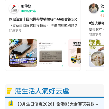
風傳媒
營養教
旅遊攻略
生
香港
旅遊注意｜搭飛機帶尿袋標明mAh都會被沒收😱出發前切記檢查「1
#連皮帶籽都
（文章由風傳媒授權轉載） 準備前往韓國旅遊的民眾，近期要特別留
夏天其中一種時
閱讀更多
閱讀更多
港生活人氣好去處
1
【8月生日優惠2026】全港85大食買玩著數攻略 自助餐/火鍋放題同行免費＋誠品/DONKI送現金券