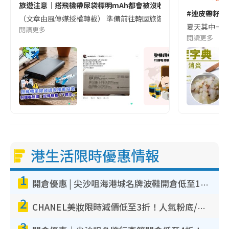
旅遊注意｜搭飛機帶尿袋標明mAh都會被沒收😱出發前切記檢查「1
#連皮帶籽都
（文章由風傳媒授權轉載） 準備前往韓國旅遊的民眾，近期要特別留
夏天其中一種時
閱讀更多
閱讀更多
港生活限時優惠情報
1
開倉優惠 | 尖沙咀海港城名牌波鞋開倉低至1折！On鞋$899起／Joy&Peace鞋履$98起
2
CHANEL美妝限時減價低至3折！人氣粉底/唇膏/精華液低至$275！COCO香水都有平
3