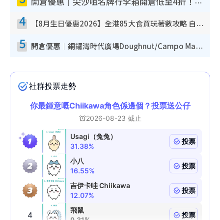
開倉優惠｜尖沙咀名牌行李箱開倉低至4折！一連5日 American Tourister/ace./Hallmark $200起！
4
【8月生日優惠2026】全港85大食買玩著數攻略 自助餐/火鍋放題同行免費＋誠品/DONKI送現金券
5
開倉優惠｜銅鑼灣時代廣場Doughnut/Campo Marzio開倉低至1折！背囊、書包、手袋劈價$200起