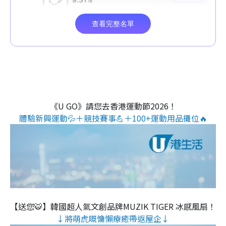
《U GO》請您去香港運動節2026！
體驗新興運動💦＋競技賽事💪＋100+運動用品攤位🔥
【送您🐯】韓國超人氣文創品牌MUZIK TIGER 冰感風扇！
↓將萌虎嘅慵懶療癒帶返屋企↓