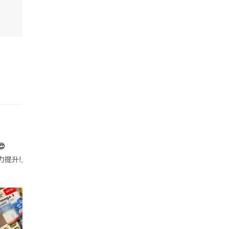

帶的行動電源機身已標示「10000mAh」，卻仍被要求當場丟棄，讓他
注力提升!｣ 長時間對住電腦､剪片寫稿,成日覺得眼睛乾澀､腦袋好似｢斷線｣｡試咗
好多鮮為人知嘅好處：減肥、消水腫、降血脂、美白養顏👇 冬瓜5大功效✨ 1️⃣ 利尿