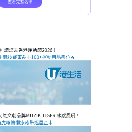
O》請您去香港運動節2026！
＋競技賽事💪＋100+運動用品攤位🔥
氣文創品牌MUZIK TIGER 冰感風扇！
萌虎嘅慵懶療癒帶返屋企↓