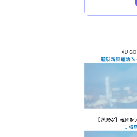
《U G
體驗新興運動💦
【送您🐯】韓國超人
↓將