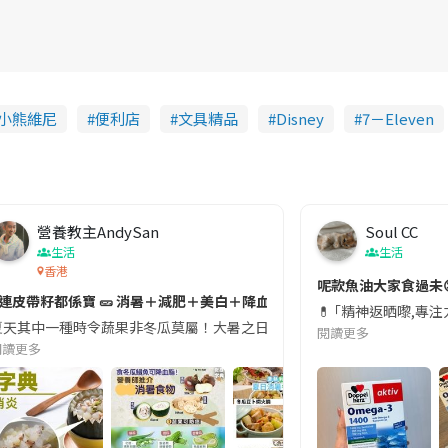
小熊維尼
便利店
文具精品
Disney
7－Eleven
營養教主AndySan
Soul CC
生活
生活
香港
切記檢查「1標示」🚨
呢款魚油大家食過未
#連皮帶籽都係寶 🥒 消暑＋減肥＋美白＋降血脂
近期要特別留意隨身行李中的行動電源。一名旅客日前在機場安檢時，明明攜
💊 ｢精神返晒嚟,專
天其中一種時令蔬果非冬瓜莫屬！大暑之日，點都要飲碗冬瓜湯消暑解渴！除了解暑，冬瓜仲有
閱讀更多
閱讀更多