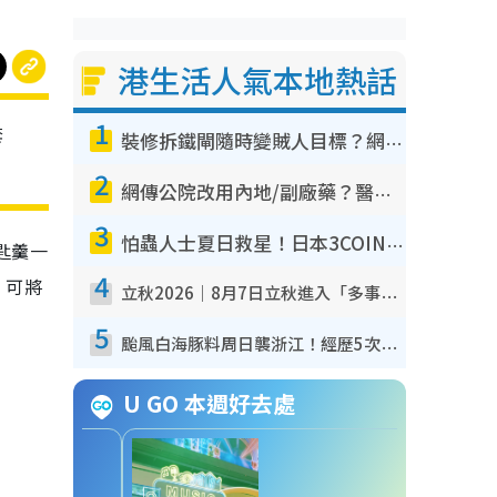
港生活人氣本地熱話
1
套
裝修拆鐵閘隨時變賊人目標？網民揭2大關鍵用途：裝新式等於白裝？附新舊鐵閘分別
2
網傳公院改用內地/副廠藥？醫生拆解正副廠分別 揭4類人換藥隨時出事
3
怕蟲人士夏日救星！日本3COINS爆紅驅蟲神器$45起 1招「全程免觸碰」輕鬆搞定小強
匙羹一
4
，可將
立秋2026｜8月7日立秋進入「多事之秋」 3件事唔做得！專家教6招開運 清枱頭／銀包納氣接好運
5
颱風白海豚料周日襲浙江！經歷5次「眼牆置換」極罕見 成登陸內地最長途颱風
U GO 本週好去處