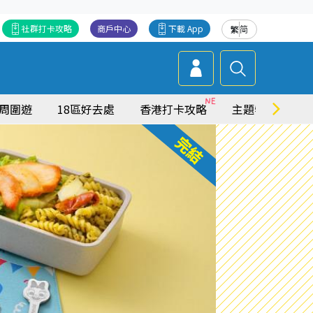
社群打卡攻略
商戶中心
下載 App
繁
简
周圍遊
18區好去處
香港打卡攻略
主題特集