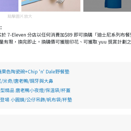
點擊圖片放大
：
日，顧客於 7-Eleven 分店以任何消費加$89 即可換購「迪士尼系列布
量有限，換完即止。換購價可獲贈印花、可獲取 yuu 獎賞計劃
色陶瓷碗+Chip 'n' Dale野餐墊
尼/米奇/唐老鴨/鋼牙與大鼻
股造型精品 唐老鴨小夜燈/保溫袋/杯蓋
品登場 小圓鏡/公仔吊飾/帆布袋/杯墊