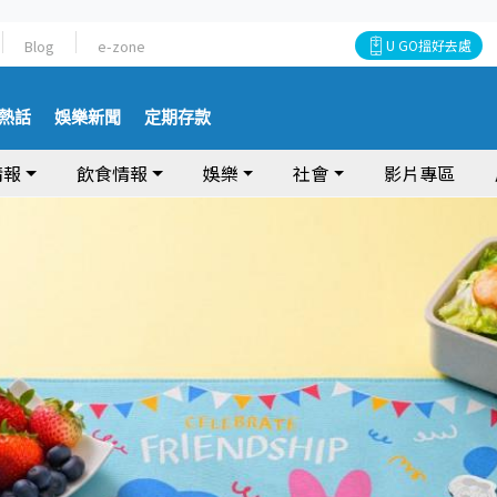
Blog
e-zone
U GO搵好去處
熱話
娛樂新聞
定期存款
情報
飲食情報
娛樂
社會
影片專區