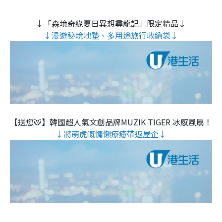
↓「森境奇緣夏日異想尋龍記」限定精品↓
↓漫遊秘境地墊、多用途旅行收納袋↓
【送您🐯】韓國超人氣文創品牌MUZIK TIGER 冰感風扇！
↓將萌虎嘅慵懶療癒帶返屋企↓