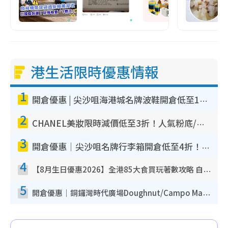
港生活限時優惠情報
1
開倉優惠 | 尖沙咀海港城名牌波鞋開倉低至1折！On鞋$899起／Joy&Peace鞋履$98起
2
CHANEL美妝限時減價低至3折！人氣粉底/唇膏/精華液低至$275！COCO香水都有平
3
開倉優惠｜尖沙咀名牌行李箱開倉低至4折！一連5日 American Tourister/ace./Hallmark $200起！
4
【8月生日優惠2026】全港85大食買玩著數攻略 自助餐/火鍋放題同行免費＋誠品/DONKI送現金券
5
開倉優惠｜銅鑼灣時代廣場Doughnut/Campo Marzio開倉低至1折！背囊、書包、手袋劈價$200起