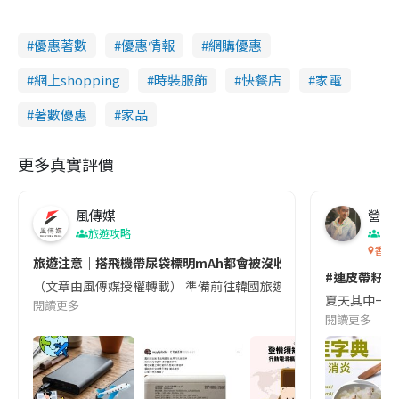
優惠著數
優惠情報
網購優惠
網上shopping
時裝服飾
快餐店
家電
著數優惠
家品
更多真實評價
風傳媒
營養教
旅遊攻略
生
香港
旅遊注意｜搭飛機帶尿袋標明mAh都會被沒收😱出發前切記檢查「1
#連皮帶籽都
（文章由風傳媒授權轉載） 準備前往韓國旅遊的民眾，近期要特別留
夏天其中一種時
閱讀更多
閱讀更多