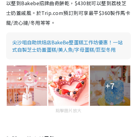
以整到Bakebe招牌曲奇餅乾，$430就可以整到荔枝芝
士奶蓋戚風。於Trip.com預訂則可享最平$360製作馬卡
龍/流心撻/冬甩等等。
尖沙咀自助烘焙店BakeBe整蛋糕工作坊優惠！一站
式自製芝士奶蓋蛋糕/美人魚/字母蛋糕/巨型冬甩
+7
點擊圖片放大