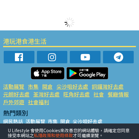
港玩港食港生活
活動展覽
市集
開倉
尖沙咀好去處
銅鑼灣好去處
元朗好去處
荃灣好去處
旺角好去處
社會
餐廳情報
戶外郊遊
社會福利
熱門類別
網民熱話
活動展覽
市集
開倉
尖沙咀好去處
銅鑼灣好去處
元朗好去處
荃灣好去處
旺角好去處
社會
U Lifestyle 會使用Cookies來改善您的網站體驗，請確定您同意
接受本網站之
私隱政策和使用條款
才可繼續瀏覽。
餐廳情報
戶外郊遊