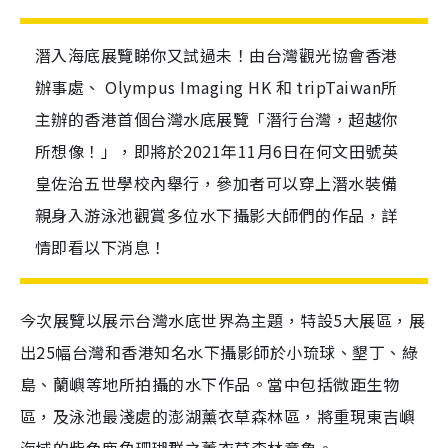
潛入海底展覽睇你又試過未！由台灣觀光協會香港
辦事處、 Olympus Imaging HK 和 tripTaiwan所
主辦的香港首個台灣水底展覽「潛行台灣，超越你
所想像！」，即將於2021年11月6日在何文田號英
皇佐治五世學校內舉行，參加者可以穿上潛水裝備
親身入游泳池觀賞多位水下攝影大師們的作品，詳
情即看以下消息！
今次展覽以展示台灣水底世界為主題，特設5大展區，展
出25幅台灣和香港知名水下攝影師於小琉球、墾丁、綠
島、蘭嶼等地所拍攝的水下作品。當中包括微距生物
區，及泳池最淺處的澎湖薰衣草森林區，將重現東吉嶼