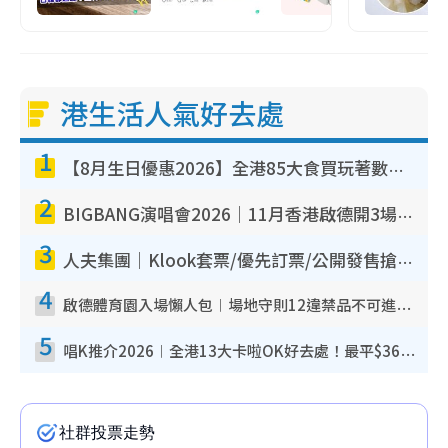
港生活人氣好去處
1
【8月生日優惠2026】全港85大食買玩著數攻略 自助餐/火鍋放題同行免費＋誠品/DONKI送現金券
2
BIGBANG演唱會2026｜11月香港啟德開3場！實名制VIP申請、優先購票攻略
3
人夫集團｜Klook套票/優先訂票/公開發售搶飛攻略！附票價.購票連結.場地座位表
4
啟德體育園入場懶人包︱場地守則12違禁品不可進場准帶細水樽但全場禁樽蓋！應援牌有限制！
5
唱K推介2026︱全港13大卡啦OK好去處！最平$36起 日文K都有！(附地址+收費詳情)