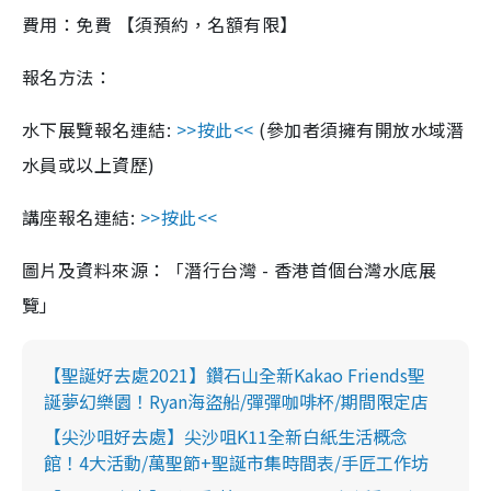
費用：免費 【須預約，名額有限】
報名方法：
水下展覽報名連結:
>>按此<<
(參加者須擁有開放水域潛
水員或以上資歷)
講座報名連結:
>>按此<<
圖片及資料來源：「潛行台灣 - 香港首個台灣水底展
覽」
【聖誕好去處2021】鑽石山全新Kakao Friends聖
誕夢幻樂園！Ryan海盜船/彈彈咖啡杯/期間限定店
【尖沙咀好去處】尖沙咀K11全新白紙生活概念
館！4大活動/萬聖節+聖誕市集時間表/⼿匠⼯作坊