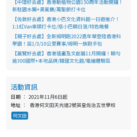
【中環好去處】香港動植物公園150周年活動開鑼！
新駐園水獺+黑冕鶴/萬聖節打卡位
【佐敦好去處】香港小巴文化資料館一日遊推介！
1:1紅Van車頭打卡位/搭小巴睇日落/特色晚餐
【親子好去處】全新姆明跑2022嘉年華登陸香港科
學園！設1/3/10公里賽事/姆明一族跑手包
【展覽好去處】香港插畫及文創展11月開鑼！睇勻
逾300國際+本地品牌/韓國文化館/電繪體驗區
活動資訊
日期
2021年11月6日起
地址
香港何文田天光道2號英皇佐治五世學校
何文田