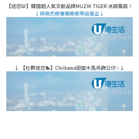
【送您🐯】韓國超人氣文創品牌MUZIK TIGER 冰感風扇！
↓將萌虎嘅慵懶療癒帶返屋企↓
↓ 【社群送您🎠】Chiikawa迴旋木⾺吊飾公仔✨↓