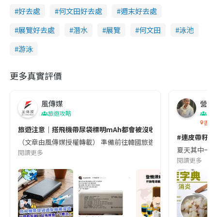
好去處
何文田好去處
週末好去處
展覽好去處
潛水
展覽
何文田
泳池
游泳
更多真實評價
風傳媒
營養教
旅遊攻略
生
香港
旅遊注意｜搭飛機帶尿袋標明mAh都會被沒收😱出發前切記檢查「1
#連皮帶籽都
（文章由風傳媒授權轉載） 準備前往韓國旅遊的民眾，近期要特別留
夏天其中一種時
閱讀更多
閱讀更多