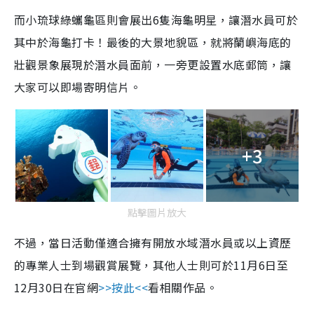
而小琉球綠蠵龜區則會展出6隻海龜明星，讓潛水員可於
其中於海龜打卡！最後的大景地貌區，就將蘭嶼海底的
壯觀景象展現於潛水員面前，一旁更設置水底郵筒，讓
大家可以即場寄明信片。
+3
點擊圖片放大
不過，當日活動僅適合擁有開放水域潛水員或以上資歷
的專業人士到場觀賞展覽，其他人士則可於11月6日至
12月30日在官網
>>按此<<
看相關作品。