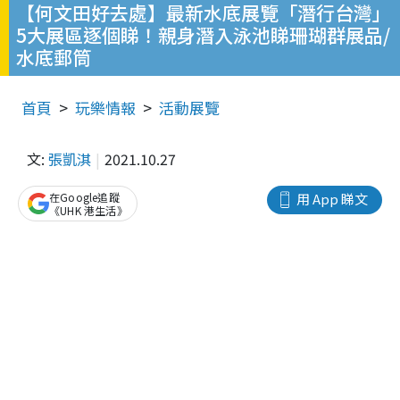
【何文田好去處】最新水底展覽「潛行台灣」
5大展區逐個睇！親身潛入泳池睇珊瑚群展品/
水底郵筒
首頁
玩樂情報
活動展覽
文:
張凱淇
2021.10.27
在Google追蹤
用 App 睇文
《UHK 港生活》