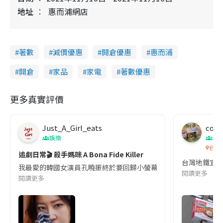
地址
惠而浦網店
著數
減價優惠
開倉優惠
惠而浦
開倉
家品
家電
著數優惠
更多真實評價
Just_A_Girl_eats
co c
娛樂
吹
台灣
追劇日常🎬 殺手媽咪 A Bona Fide Killer
台灣地鐵宣
我最愛的韓國女演員孔曉振終於要回歸小螢幕啦!這次的劇本改編自同名
閱讀更多
閱讀更多