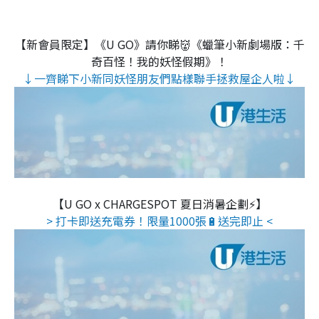
【新會員限定】《U GO》請你睇👹《蠟筆小新劇場版：千
奇百怪！我的妖怪假期》！
↓一齊睇下小新同妖怪朋友們點樣聯手拯救屋企人啦↓
【U GO x CHARGESPOT 夏日消暑企劃⚡】
> 打卡即送充電券！限量1000張🔋送完即止 <