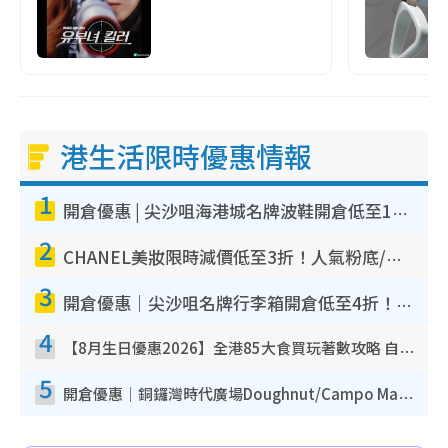
港生活限時優惠情報
1
開倉優惠 | 尖沙咀海港城名牌波鞋開倉低至1折！On鞋$899起／Joy&Peace鞋履$98起
2
CHANEL美妝限時減價低至3折！人氣粉底/唇膏/精華液低至$275！COCO香水都有平
3
開倉優惠｜尖沙咀名牌行李箱開倉低至4折！一連5日 American Tourister/ace./Hallmark $200起！
4
【8月生日優惠2026】全港85大食買玩著數攻略 自助餐/火鍋放題同行免費＋誠品/DONKI送現金券
5
開倉優惠｜銅鑼灣時代廣場Doughnut/Campo Marzio開倉低至1折！背囊、書包、手袋劈價$200起