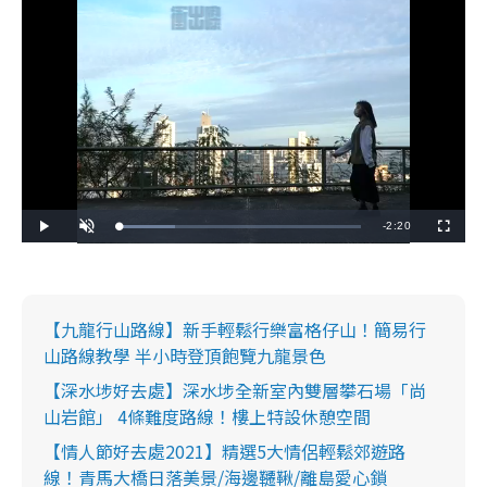
R
-
2:20
L
P
U
F
o
l
n
u
a
a
m
l
e
d
y
u
l
e
t
s
d
e
c
m
:
r
2
e
3
e
【九龍行山路線】新手輕鬆行樂富格仔山！簡易行
a
.
n
1
山路線教學 半小時登頂飽覽九龍景色
4
i
%
【深水埗好去處】深水埗全新室內雙層攀石場「尚
n
山岩館」 4條難度路線！樓上特設休憩空間
i
【情人節好去處2021】精選5大情侶輕鬆郊遊路
n
線！青馬大橋日落美景/海邊韆鞦/離島愛心鎖
g