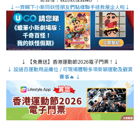
↓一齊睇下小新同妖怪朋友們點樣聯手拯救屋企人啦↓
↓ 【免費送】香港運動節2026電子門票！↓
↓ 設過百運動用品攤位 / 可現場體驗多項新穎運動及觀賞
賽事🔥 ↓