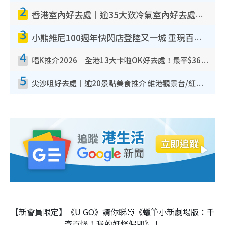
2
香港室內好去處｜逾35大歎冷氣室內好去處推介 室內活動免費避雨無懼落雨
3
小熊維尼100週年快閃店登陸又一城 重現百畝森林經典場景／獨家限定盲盒登場／專屬DIY香水
4
唱K推介2026︱全港13大卡啦OK好去處！最平$36起 日文K都有！(附地址+收費詳情)
5
尖沙咀好去處｜逾20景點美食推介 維港觀景台/紅磚古蹟/九龍公園/室內遊樂場
【新會員限定】《U GO》請你睇👹《蠟筆小新劇場版：千
奇百怪！我的妖怪假期》！