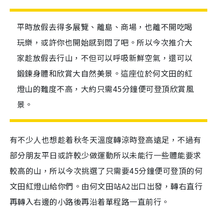
平時放假去得多展覽、離島、商場，也離不開吃喝
玩樂，或許你也開始感到悶了吧。所以今次推介大
家趁放假去行山，不但可以呼吸新鮮空氣，還可以
鍛鍊身體和欣賞大自然美景。這座位於何文田的紅
燈山的難度不高，大約只需45分鐘便可登頂欣賞風
景。
有不少人也想趁着秋冬天溫度轉涼時登高遠足，不過有
部分朋友平日或許較少做運動所以未能行一些體能要求
較高的山，所以今次挑選了只需要45分鐘便可登頂的何
文田紅燈山給你們。由何文田站A2出口出發，轉右直行
再轉入右邊的小路後再沿着單程路一直前行。