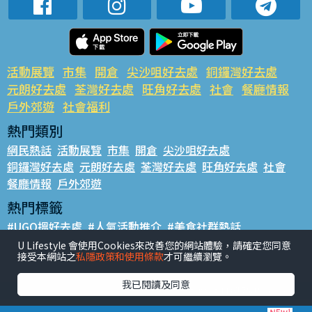
活動展覽
市集
開倉
尖沙咀好去處
銅鑼灣好去處
元朗好去處
荃灣好去處
旺角好去處
社會
餐廳情報
戶外郊遊
社會福利
熱門類別
網民熱話
活動展覽
市集
開倉
尖沙咀好去處
銅鑼灣好去處
元朗好去處
荃灣好去處
旺角好去處
社會
餐廳情報
戶外郊遊
熱門標籤
#UGO搵好去處
#人氣活動推介
#美食社群熱話
#親子玩樂好去處
#ULifestyle應用程式
#限時搶
U Lifestyle 會使用Cookies來改善您的網站體驗，請確定您同意
接受本網站之
私隱政策和使用條款
才可繼續瀏覽。
#UJetso禮物放送
#ULifestyle商戶中心
#著數
#網絡熱話
我已閱讀及同意
香港經濟日報版權所有©2026