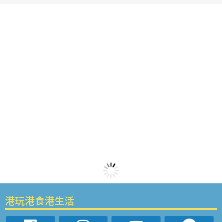
港玩港食港生活