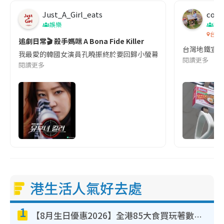
Just_A_Girl_eats
co c
娛樂
吹
台灣
追劇日常🎬 殺手媽咪 A Bona Fide Killer
台灣地鐵宣
我最愛的韓國女演員孔曉振終於要回歸小螢幕啦!這次的劇本改編自同名
閱讀更多
閱讀更多
港生活人氣好去處
1
【8月生日優惠2026】全港85大食買玩著數攻略 自助餐/火鍋放題同行免費＋誠品/DONKI送現金券