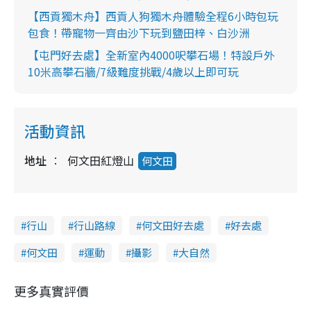
【西貢獨木舟】西貢人狗獨木舟體驗全程6小時包玩
T
包食！帶寵物一齊由沙下玩到鹽田梓、白沙洲
i
【屯門好去處】全新室內4000呎攀石場！特設戶外
m
10米高攀石牆/7級難度挑戰/4歲以上即可玩
e
活動資訊
地址
何文田紅燈山
何文田
行山
行山路線
何文田好去處
好去處
何文田
運動
攝影
大自然
更多真實評價