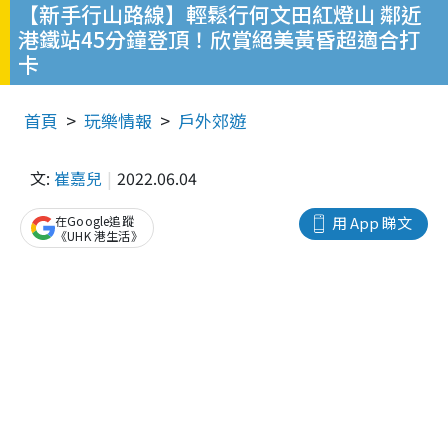
【新手行山路線】輕鬆行何文田紅燈山 鄰近
港鐵站45分鐘登頂！欣賞絕美黃昏超適合打
卡
首頁
玩樂情報
戶外郊遊
文:
崔嘉兒
2022.06.04
在Google追蹤
用 App 睇文
《UHK 港生活》