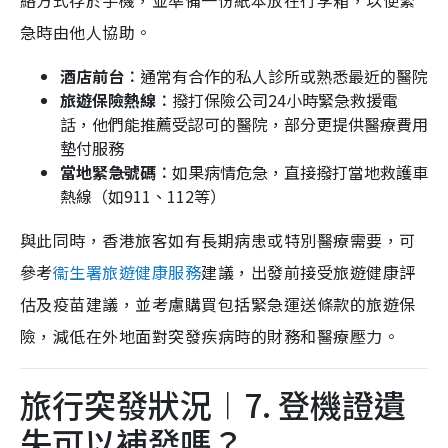
絡方式存於手機，並準備一份紙本放在行李箱，以便緊
急時由他人協助。
酒店前台︰
通常有合作的私人診所或熟悉最近的醫院
旅遊保險熱線︰
撥打保險公司24小時緊急救援電
話，他們能推薦受認可的醫院，部分更提供醫療費用
墊付服務
當地緊急號碼︰
如果病情危急，直接撥打當地救護車
熱線（如911、112等）
與此同時，香港旅客如有長期病患或特別醫療需要，可
參考
衞生署旅遊健康服務
建議，出發前接受旅遊健康評
估及疫苗建議，並考慮購買包括緊急運送條款的旅遊保
險，減低在外地面對突發疾病時的財務和醫療壓力。
旅行突發狀況︱7. 登機證遺
失可以補發嗎？