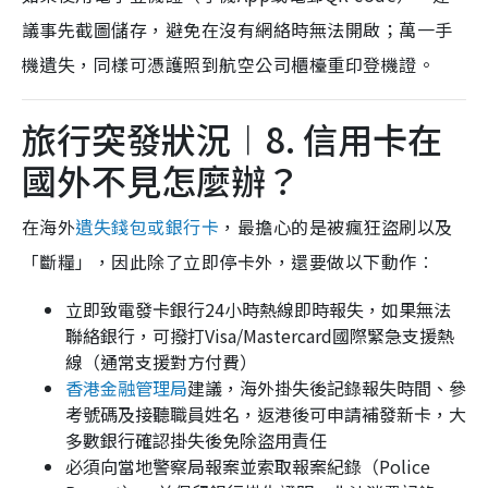
議事先截圖儲存，避免在沒有網絡時無法開啟；萬一手
機遺失，同樣可憑護照到航空公司櫃檯重印登機證。
旅行突發狀況︱8. 信用卡在
國外不見怎麼辦？
在海外
遺失錢包或銀行卡
，最擔心的是被瘋狂盜刷以及
「斷糧」，因此除了立即停卡外，還要做以下動作︰
立即致電發卡銀行24小時熱線即時報失，如果無法
聯絡銀行，可撥打Visa/Mastercard國際緊急支援熱
線（通常支援對方付費）
香港金融管理局
建議，海外掛失後記錄報失時間、參
考號碼及接聽職員姓名，返港後可申請補發新卡，大
多數銀行確認掛失後免除盜用責任
必須向當地警察局報案並索取報案紀錄（Police