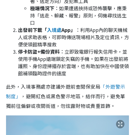
著、逃走方向）及犯案工具
極端情況下︰
如果遭遇挾持或恐怖襲擊，應秉
持「逃走、躲藏、報警」原則，伺機尋找逃生
口
出發前下載「
入境處
App」︰
利用App內的聊天機械
人或求助表格，可即時傳送現場相片及定位資訊，方
便使領館精準搜救
停卡防盜+備份資料︰
立即致電銀行報失信用卡，並
使用手機App遠端鎖定失竊的手機。如果在出發前將
護照、身份證掃描存於雲端，也有助加快在中國使領
館補領臨時證件的速度
此外，入境事務處亦建議外遊前查閱保安局
「外遊警示
制度」
，避開紅色或黑色警示地區，結伴而行，避免單
獨前往偏僻或夜間街道，勿炫露財物或貴重首飾。