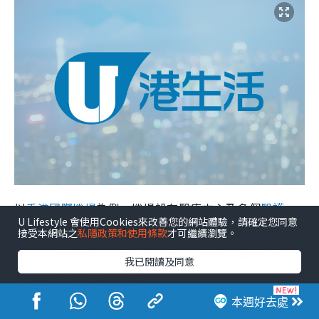
以
香港國際機場
為例，機場設有醫療中心及多個
醫護
U Lifestyle 會使用Cookies來改善您的網站體驗，請確定您同意
站
，由醫療機構營運，提供
24小時急救
、傷口處理及緊
接受本網站之
私隱政策和使用條款
才可繼續瀏覽。
急醫療評估服務，如有扭傷、跌倒、頭暈不適等，都可
我已閱讀及同意
以先到醫療站作初步檢查。
本週好去處
較輕微不適︰
例如輕微感冒、輕度腸胃不適、輕微頭