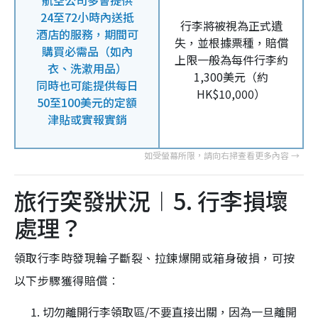
航空公司多會提供
24至72小時內送抵
行李將被視為正式遺
酒店的服務，期間可
失，並根據票種，賠償
購買必需品（如內
上限一般為每件行李約
衣、洗漱用品）
1,300美元（約
同時也可能提供每日
HK$10,000）
50至100美元的定額
津貼或實報實銷
旅行突發狀況︱5. 行李損壞
處理？
領取行李時發現輪子斷裂、拉鍊爆開或箱身破損，可按
以下步驟獲得賠償︰
切勿離開行李領取區/不要直接出關，因為一旦離開