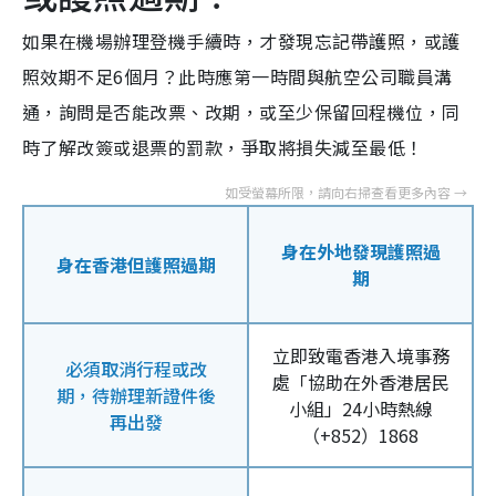
如果在機場辦理登機手續時，才發現忘記帶護照，或護
照效期不足6個月？此時應第一時間與航空公司職員溝
通，詢問是否能改票、改期，或至少保留回程機位，同
時了解改簽或退票的罰款，爭取將損失減至最低！
身在外地發現護照過
身在香港但護照過期
期
立即致電香港入境事務
必須取消行程或改
處「協助在外香港居民
期，待
辦理新證件
後
小組」24小時熱線
再出發
（+852）1868