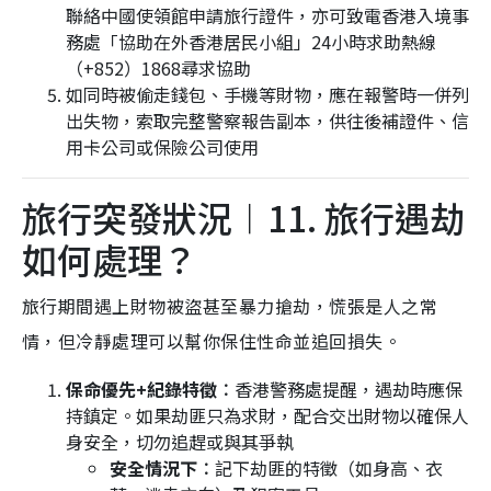
聯絡中國使領館申請旅行證件，亦可致電香港入境事
務處「協助在外香港居民小組」24小時求助熱線
（+852）1868尋求協助
如同時被偷走錢包、手機等財物，應在報警時一併列
出失物，索取完整警察報告副本，供往後補證件、信
用卡公司或保險公司使用
旅行突發狀況︱11. 旅行遇劫
如何處理？
旅行期間遇上財物被盜甚至暴力搶劫，慌張是人之常
情，但冷靜處理可以幫你保住性命並追回損失。
保命優先+紀錄特徵︰
香港警務處提醒，遇劫時應保
持鎮定。如果劫匪只為求財，配合交出財物以確保人
身安全，切勿追趕或與其爭執
安全情況下︰
記下劫匪的特徵（如身高、衣