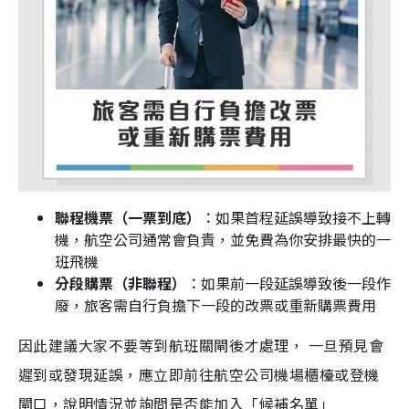
聯程機票（一票到底）︰
如果首程延誤導致接不上轉
機，航空公司通常會負責，並免費為你安排最快的一
班飛機
分段購票（非聯程）︰
如果前一段延誤導致後一段作
廢，旅客需自行負擔下一段的改票或重新購票費用
因此建議大家不要等到航班關閘後才處理， 一旦預見會
遲到或發現延誤，應立即前往航空公司機場櫃檯或登機
閘口，說明情況並詢問是否能加入「候補名單」