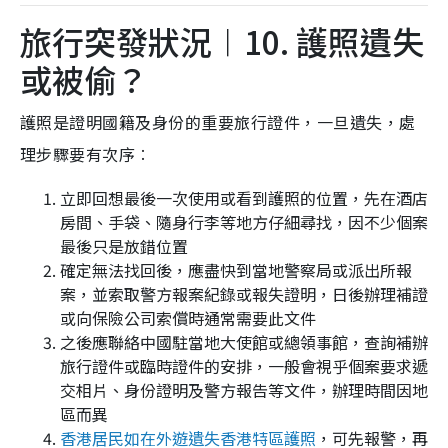
旅行突發狀況︱10. 護照遺失
或被偷？
護照是證明國籍及身份的重要旅行證件，一旦遺失，處
理步驟要有次序︰
立即回想最後一次使用或看到護照的位置，先在酒店
房間、手袋、隨身行李等地方仔細尋找，因不少個案
最後只是放錯位置
確定無法找回後，應盡快到當地警察局或派出所報
案，並索取警方報案紀錄或報失證明，日後辦理補證
或向保險公司索償時通常需要此文件
之後應聯絡中國駐當地大使館或總領事館，查詢補辦
旅行證件或臨時證件的安排，一般會視乎個案要求遞
交相片、身份證明及警方報告等文件，辦理時間因地
區而異
香港居民如在外遊遺失香港特區護照
，可先報警，再