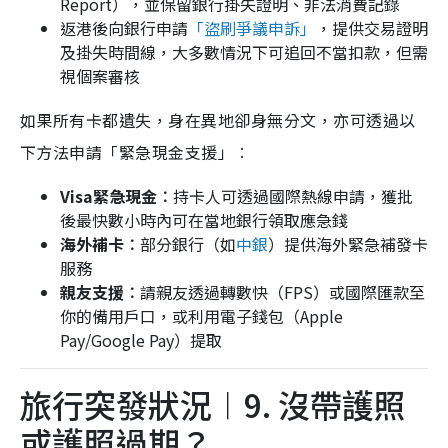
Report），並保留銀行掛失證明、非法消費記錄
返港後向銀行申請
「盜刷爭議申訴」
，提供交易證明
及掛失時間線，大多數情況下可追回不當扣款，但需
視個案審核
如果所有卡都遺失，身在異地卻身無分文，亦可透過以
下方法申請「緊急現金支援」︰
Visa緊急現金︰
持卡人可透過國際熱線申請，獲批
後最快數小時內可在當地銀行領取應急錢
海外補卡︰
部分銀行（如
中銀
）提供海外緊急補發卡
服務
親友支援︰
請親友透過轉數快（FPS）或國際匯款至
你的備用戶口，或利用電子錢包（Apple
Pay/Google Pay）提取
旅行突發狀況︱9. 沒帶護照
或護照過期？