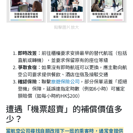
點擊圖片放大
即時改簽︰
前往櫃檯要求安排最早的替代航班（包括
直航或轉機），並要求保留原有的座位等級
爭取食宿︰
如果沒有即時航班可以更換，應主動向航
空公司要求提供餐飲、酒店住宿及接駁交通
確認保險︰
聯繫
旅遊保險公司
，部分保單涵蓋「拒絕
登機」保障，延誤達指定時數（例如6小時）可獲定
額賠償（如每小時約HK$200）
遭遇「機票超賣」的補償價值多
少？
當航空公司尋找自願改搭下一班的乘客時，通常會提供