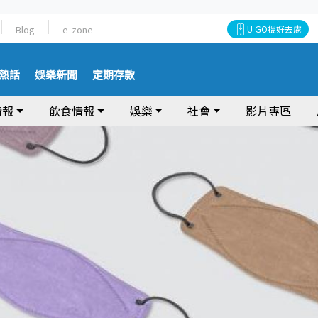
Blog
e-zone
U GO搵好去處
熱話
娛樂新聞
定期存款
情報
飲食情報
娛樂
社會
影片專區