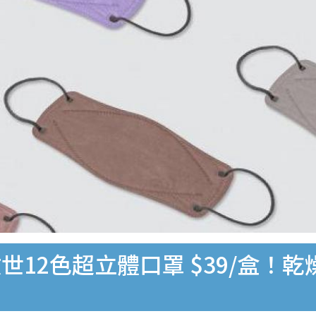
世12色超立體口罩 $39/盒！乾