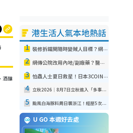
港生活人氣本地熱話
1
梅
裝修拆鐵閘隨時變賊人目標？網民揭2大關鍵用途：裝新式等於白裝？附新舊鐵閘分別
2
網傳公院改用內地/副廠藥？醫生拆解正副廠分別 揭4類人換藥隨時出事
3
怕蟲人士夏日救星！日本3COINS爆紅驅蟲神器$45起 1招「全程免觸碰」輕鬆搞定小強
香、酒釀
4
立秋2026｜8月7日立秋進入「多事之秋」 3件事唔做得！專家教6招開運 清枱頭／銀包納氣接好運
5
颱風白海豚料周日襲浙江！經歷5次「眼牆置換」極罕見 成登陸內地最長途颱風
U GO 本週好去處