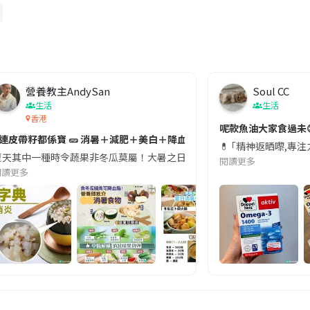
營養教主AndySan
Soul CC
生活
生活
香港
切記檢查「1標示」🚨
呢款魚油大家食過未
#連皮帶籽都係寶 🥒 消暑＋減肥＋美白＋降血脂
近期要特別留意隨身行李中的行動電源。一名旅客日前在機場安檢時，明明攜
💊 ｢精神返晒嚟,專
天其中一種時令蔬果非冬瓜莫屬！大暑之日，點都要飲碗冬瓜湯消暑解渴！除了解暑，冬瓜仲有
閱讀更多
閱讀更多