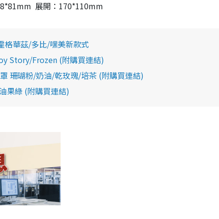
8*81mm 展開：170*110mm
彈 霍格華茲/多比/嘿美新款式
ory/Frozen (附購買連結)
口罩 珊瑚粉/奶油/乾玫瑰/培茶 (附購買連結)
果綠 (附購買連結)