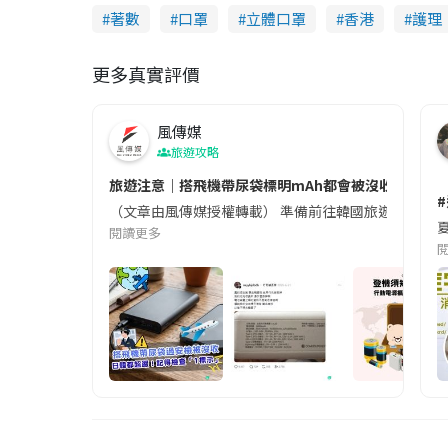
著數
口罩
立體口罩
香港
護理
更多真實評價
風傳媒
旅遊攻略
旅遊注意｜搭飛機帶尿袋標明mAh都會被沒收😱出發前
（文章由風傳媒授權轉載） 準備前往韓國旅遊的民眾，
夏
閱讀更多