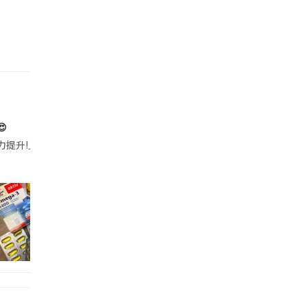

帶的行動電源機身已標示「10000mAh」，卻仍被要求當場丟棄，讓他
注力提升!｣ 長時間對住電腦､剪片寫稿,成日覺得眼睛乾澀､腦袋好似｢斷線｣｡試咗
好多鮮為人知嘅好處：減肥、消水腫、降血脂、美白養顏👇 冬瓜5大功效✨ 1️⃣ 利尿