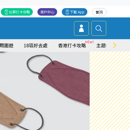
社群打卡攻略
商戶中心
下載 App
繁
简
周圍遊
18區好去處
香港打卡攻略
主題特集