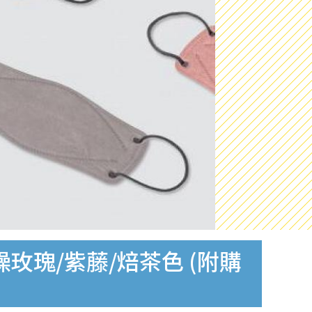
燥玫瑰/紫藤/焙茶色 (附購