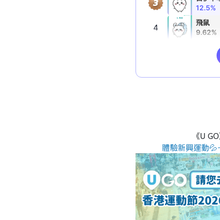
《U G
體驗新興運動💦