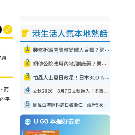
港生活人氣本地熱話
1
裝修拆鐵閘隨時變賊人目標？網民揭2大關鍵用途：裝新式等於白裝？附新舊鐵閘分別
有興
2
網傳公院改用內地/副廠藥？醫生拆解正副廠分別 揭4類人換藥隨時出事
3
怕蟲人士夏日救星！日本3COINS爆紅驅蟲神器$45起 1招「全程免觸碰」輕鬆搞定小強
4
，而
立秋2026｜8月7日立秋進入「多事之秋」 3件事唔做得！專家教6招開運 清枱頭／銀包納氣接好運
到的平
5
颱風白海豚料周日襲浙江！經歷5次「眼牆置換」極罕見 成登陸內地最長途颱風
U GO 本週好去處