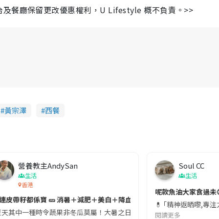
保留更改優惠權利，U Lifestyle 概不負責。>>
黃宗澤
西餐
營養教主AndySan
Soul CC
生活
生活
香港
切記檢查「1標示」🚨
呢款魚油大家食過未
#連皮帶籽都係寶 🥒 消暑＋減肥＋美白＋降血脂
近期要特別留意隨身行李中的行動電源。一名旅客日前在機場安檢時，明明攜
💊 ｢精神返晒嚟,專
天其中一種時令蔬果非冬瓜莫屬！大暑之日，點都要飲碗冬瓜湯消暑解渴！除了解暑，冬瓜仲有
閱讀更多