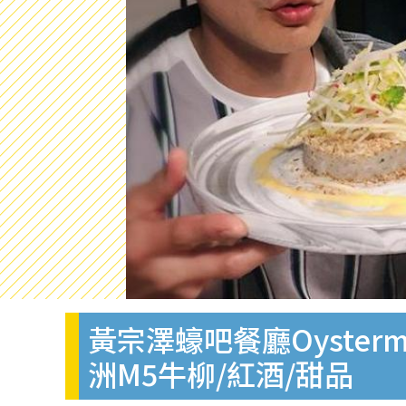
黃宗澤蠔吧餐廳Oyster
洲M5牛柳/紅酒/甜品