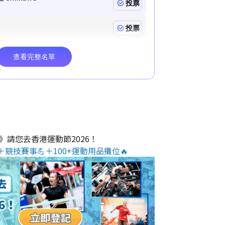
O》請您去香港運動節2026！
＋競技賽事💪＋100+運動用品攤位🔥