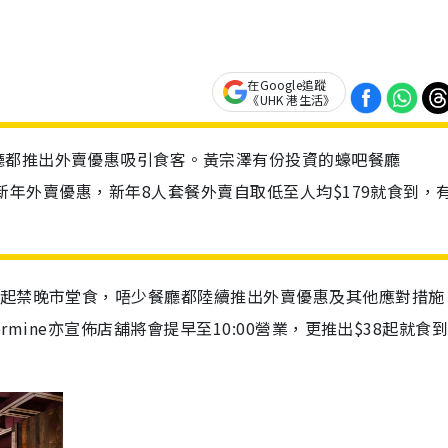
在Google追蹤
《UHK 港生活》
廳都推出外賣優惠吸引食客。黃宗澤有份投資的蠔吧餐廳
優惠和新年外賣優惠，新年8人套餐外賣自取低至人均$179就食到，
）起禁晚市堂食，唔少餐廳都陸續推出外賣優惠及其他應對措施
ermine亦宣佈店舖將會提早至10:00營業，更推出$38起就食