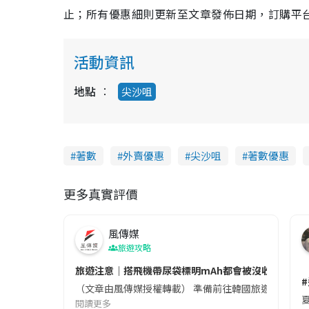
止；所有優惠細則更新至文章發佈日期，訂購平台及餐廳
活動資訊
地點
尖沙咀
著數
外賣優惠
尖沙咀
著數優惠
更多真實評價
風傳媒
旅遊攻略
旅遊注意｜搭飛機帶尿袋標明mAh都會被沒收😱出發前
（文章由風傳媒授權轉載） 準備前往韓國旅遊的民眾，
夏
閱讀更多