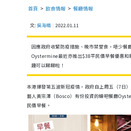
首頁
飲食情報
餐廳情報
文:
吳海晴
2022.01.11
因應政府收緊防疫措施、晚市禁堂食，唔少餐
Oystermine最近亦推出$38平民價早餐
趣可以睇睇啦！
本港爆發第五波新冠疫情，政府自上周五（7日
藝人黃宗澤（Bosco）有份投資的蠔吧餐廳Oyst
民價早餐。