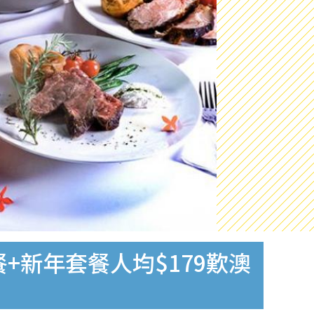
餐+新年套餐人均$179歎澳