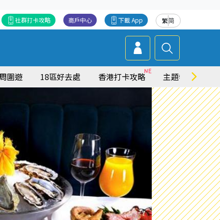
社群打卡攻略
商戶中心
下載 App
繁
简
周圍遊
18區好去處
香港打卡攻略
主題特集