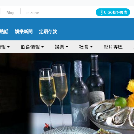
Blog
e-zone
U GO搵好去處
熱話
娛樂新聞
定期存款
情報
飲食情報
娛樂
社會
影片專區