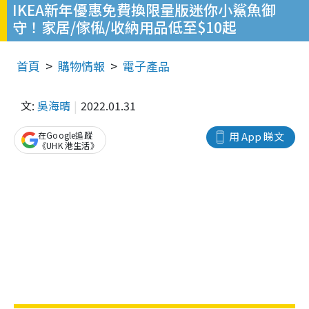
IKEA新年優惠免費換限量版迷你小鯊魚御
守！家居/傢俬/收納用品低至$10起
首頁
購物情報
電子產品
文:
吳海晴
2022.01.31
在Google追蹤
用 App 睇文
《UHK 港生活》