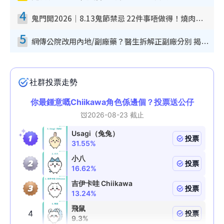
4
鬼門開2026｜8.13鬼節禁忌 22件事唔做得！燒肉、刺身要少食？半夜勿吹口哨/打呢個電話
5
網傳公院改用內地/副廠藥？醫生拆解正副廠分別 揭4類人換藥隨時出事