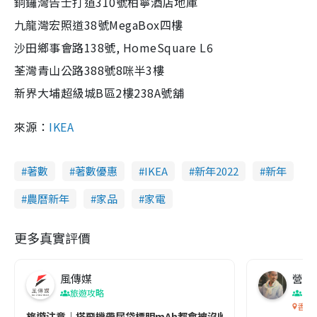
銅鑼灣告士打道310號柏寧酒店地庫
九龍灣宏照道38號MegaBox四樓
沙田鄉事會路138號, HomeSquare L6
荃灣青山公路388號8咪半3樓
新界大埔超級城B區2樓238A號舖
來源：
IKEA
著數
著數優惠
IKEA
新年2022
新年
農曆新年
家品
家電
更多真實評價
風傳媒
營養教
旅遊攻略
生
香港
旅遊注意｜搭飛機帶尿袋標明mAh都會被沒收😱出發前切記檢查「1