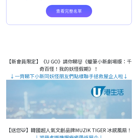
【新會員限定】《U GO》請你睇👹《蠟筆小新劇場版：千
奇百怪！我的妖怪假期》！
↓一齊睇下小新同妖怪朋友們點樣聯手拯救屋企人啦↓
【送您🐯】韓國超人氣文創品牌MUZIK TIGER 冰感風扇！
↓將萌虎嘅慵懶療癒帶返屋企↓