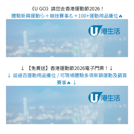
《U GO》請您去香港運動節2026！
體驗新興運動💦＋競技賽事💪＋100+運動用品攤位🔥
↓ 【免費送】香港運動節2026電子門票！↓
↓ 設過百運動用品攤位 / 可現場體驗多項新穎運動及觀賞
賽事🔥 ↓