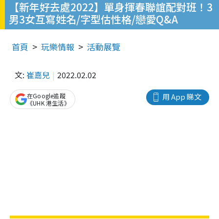
【新年好去處2022】單身揮春聯誼配對班！3
男3女互寫姓名/字型估性格/戀愛Q&A
首頁
玩樂情報
活動展覽
文:
崔嘉兒
2022.02.02
在Google追蹤
用 App 睇文
《UHK 港生活》