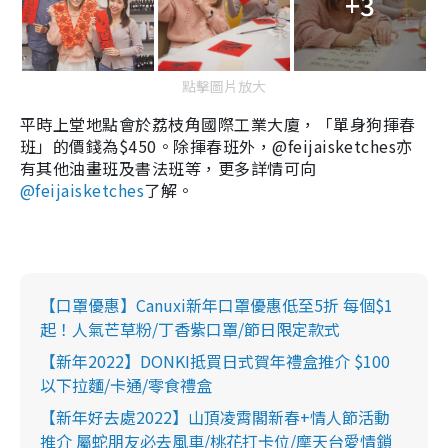
+3
點擊圖片放大
平時上堂地點會於荔枝角國際工業大廈，「單身狗揮春
班」的價錢為$450。除揮春班外，
@
feijaisketches亦
有其他油畫班及書法班等，
更多詳情可向
@
feijaisketches
了解。
【口罩優惠】Canuxi新年口罩優惠低至5折 每個$1
起！人氣芒草粉/丁香紫口罩/節日限定款式
【新年2022】DONKI抵買日式賀年禮盒推介 $100
以下拉麵/卡通/零食禮盒
【新年好去處2022】山頂凌霄閣新春+情人節活動
推介 屬蛇朋友必去風車/桃花打卡位/摩天台愛情鎖