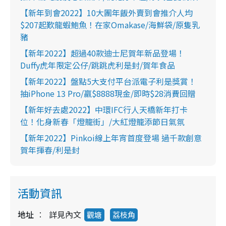
【新年到會2022】10大團年飯外賣到會推介人均
$207起歎龍蝦鮑魚！在家Omakase/海鮮袋/原隻乳
豬
【新年2022】超過40款迪士尼賀年新品登場！
Duffy虎年限定公仔/跳跳虎利是封/賀年食品
【新年2022】盤點5大支付平台派電子利是獎賞！
抽iPhone 13 Pro/羸$8888現金/即時$28消費回贈
【新年好去處2022】中環IFC行人天橋新年打卡
位！化身新春「燈籠街」/大紅燈籠添節日氣氛
【新年2022】Pinkoi線上年宵首度登場 過千款創意
賀年揮春/利是封
活動資訊
地址
詳見內文
觀塘
荔枝角