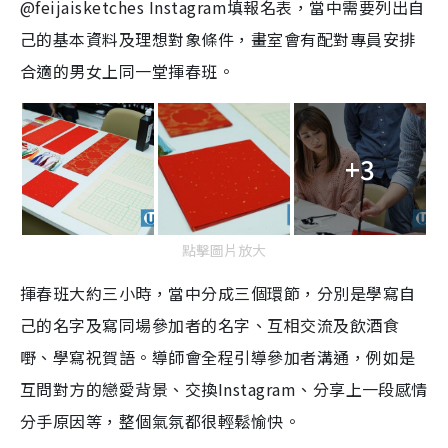
@
feijaisketches Instagram填報名表，當中需要列出自
己的基本資料及理想對象條件，畫室會有配對專員安排
合適的男女上同一堂揮春班。
+3
點擊圖片放大
揮春班大約三小時，當中分成三個環節，分別是學寫自
己的名字及寫同場參加者的名字、互相交流及飲酒食
嘢、學寫祝賀語。導師會全程引導參加者溝通，例如是
互問對方的戀愛背景、交換Instagram、分享上一段感情
分手原因等，整個氣氛都很輕鬆愉快。