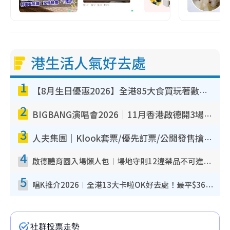
港生活人氣好去處
1
【8月生日優惠2026】全港85大食買玩著數攻略 自助餐/火鍋放題同行免費＋誠品/DONKI送現金券
2
BIGBANG演唱會2026｜11月香港啟德開3場！實名制VIP申請、優先購票攻略
3
人夫集團｜Klook套票/優先訂票/公開發售搶飛攻略！附票價.購票連結.場地座位表
4
啟德體育園入場懶人包︱場地守則12違禁品不可進場准帶細水樽但全場禁樽蓋！應援牌有限制！
5
唱K推介2026︱全港13大卡啦OK好去處！最平$36起 日文K都有！(附地址+收費詳情)