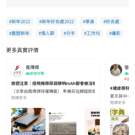
新年2022
新年好去處2022
單身
好去處
農曆新年
情人節
分手
工作坊
攝影
更多真實評價
風傳媒
營養教
旅遊攻略
生
香港
旅遊注意｜搭飛機帶尿袋標明mAh都會被沒收😱出發前切記檢查「1
#連皮帶籽都
（文章由風傳媒授權轉載） 準備前往韓國旅遊的民眾，近期要特別留
夏天其中一種時
閱讀更多
閱讀更多