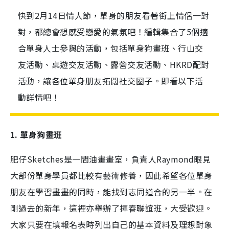
快到2月14日情人節，單身的朋友看著街上情侶一對
對，都總會想感受戀愛的氣氛吧！編輯集合了5個適
合單身人士參與的活動，包括單身狗畫班、行山交
友活動、桌遊交友活動、露營交友活動、HKRD配對
活動，讓各位單身朋友拓闊社交圈子。即看以下活
動詳情吧！
1. 單身狗畫班
肥仔Sketches是一間油畫畫室，負責人Raymond眼見
大部份單身學員都比較有藝術修養，因此希望各位單身
朋友在學習畫畫的同時，能找到志同道合的另一半。在
剛過去的新年，這裡亦舉辦了揮春聯誼班，大受歡迎。
大家只要在填報名表時列出自己的基本資料及理想對象