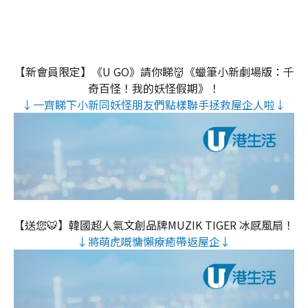
【新會員限定】《U GO》請你睇👹《蠟筆小新劇場版：千
奇百怪！我的妖怪假期》！
↓一齊睇下小新同妖怪朋友們點樣聯手拯救屋企人啦↓
【送您🐯】韓國超人氣文創品牌MUZIK TIGER 冰感風扇！
↓將萌虎嘅慵懶療癒帶返屋企↓