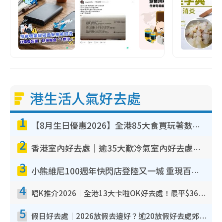
港生活人氣好去處
1
【8月生日優惠2026】全港85大食買玩著數攻略 自助餐/火鍋放題同行免費＋誠品/DONKI送現金券
2
香港室內好去處｜逾35大歎冷氣室內好去處推介 室內活動免費避雨無懼落雨
3
小熊維尼100週年快閃店登陸又一城 重現百畝森林經典場景／獨家限定盲盒登場／專屬DIY香水
4
唱K推介2026︱全港13大卡啦OK好去處！最平$36起 日文K都有！(附地址+收費詳情)
5
假日好去處｜2026放假去邊好？逾20放假好去處郊外/秘景 休閒半日或一日遊