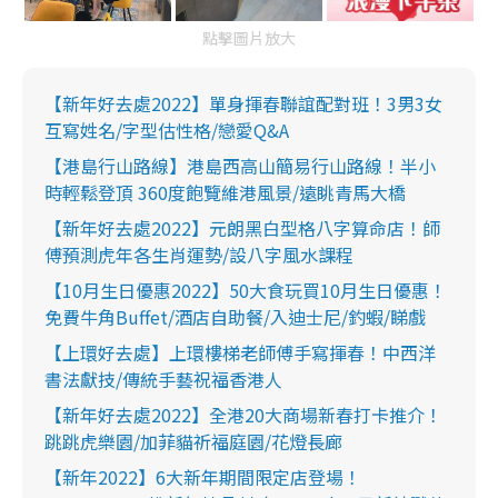
點擊圖片放大
【新年好去處2022】單身揮春聯誼配對班！3男3女
互寫姓名/字型估性格/戀愛Q&A
【港島行山路線】港島西高山簡易行山路線！半小
時輕鬆登頂 360度飽覽維港風景/遠眺青馬大橋
【新年好去處2022】元朗黑白型格八字算命店！師
傅預測虎年各生肖運勢/設八字風水課程
【10月生日優惠2022】50大食玩買10月生日優惠！
免費牛角Buffet/酒店自助餐/入迪士尼/釣蝦/睇戲
【上環好去處】上環樓梯老師傅手寫揮春！中西洋
書法獻技/傳統手藝祝福香港人
【新年好去處2022】全港20大商場新春打卡推介！
跳跳虎樂園/加菲貓祈福庭園/花燈長廊
【新年2022】6大新年期間限定店登場！