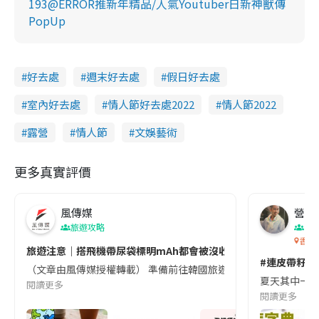
193@ERROR推新年精品/人氣Youtuber日新神獸傳
PopUp
好去處
週末好去處
假日好去處
室內好去處
情人節好去處2022
情人節2022
露營
情人節
文娛藝術
更多真實評價
風傳媒
營養教
旅遊攻略
生
香港
旅遊注意｜搭飛機帶尿袋標明mAh都會被沒收😱出發前切記檢查「1
#連皮帶籽都
（文章由風傳媒授權轉載） 準備前往韓國旅遊的民眾，近期要特別留
夏天其中一種時
閱讀更多
閱讀更多