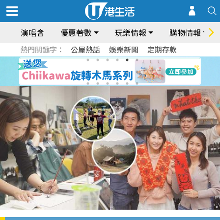
演唱會
優惠著數
玩樂情報
購物情報
熱門關鍵字：
公屋熱話
娛樂新聞
定期存款