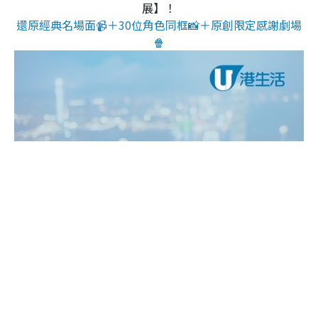
展】！
還原經典名場面📹＋30位角色同框📸＋原創限定感謝劇場
🍿