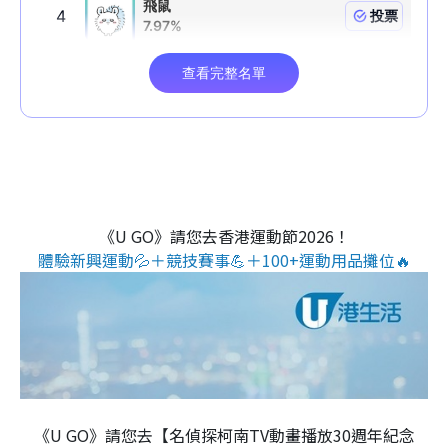
《U GO》請您去香港運動節2026！
體驗新興運動💦＋競技賽事💪＋100+運動用品攤位🔥
《U GO》請您去【名偵探柯南TV動畫播放30週年紀念