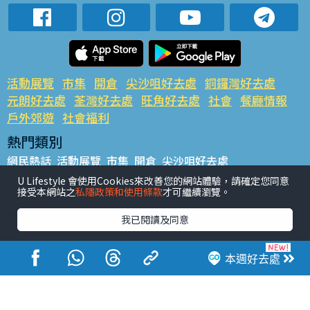
活動展覽
市集
開倉
尖沙咀好去處
銅鑼灣好去處
元朗好去處
荃灣好去處
旺角好去處
社會
餐廳情報
戶外郊遊
社會福利
熱門類別
網民熱話
活動展覽
市集
開倉
尖沙咀好去處
銅鑼灣好去處
元朗好去處
荃灣好去處
旺角好去處
社會
U Lifestyle 會使用Cookies來改善您的網站體驗，請確定您同意
接受本網站之
私隱政策和使用條款
才可繼續瀏覽。
餐廳情報
戶外郊遊
熱門標籤
我已閱讀及同意
#UGO搵好去處
#人氣活動推介
#美食社群熱話
#親子玩樂好去處
#ULifestyle應用程式
#限時搶
本週好去處
#UJetso禮物放送
#ULifestyle商戶中心
#著數
#網絡熱話
香港經濟日報版權所有©2026