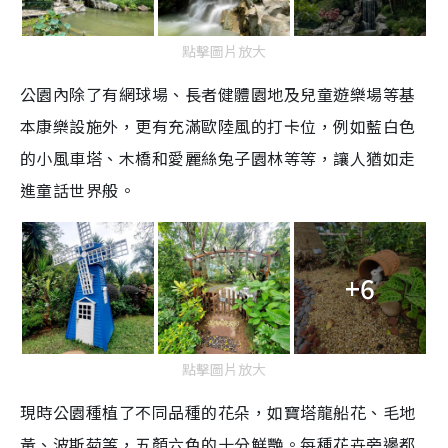
點擊圖片放大
公園內除了有
網球場、長者健體園地及兒童遊樂場
等基
本康樂設施外，更有充滿歐陸風的打卡位，例如藍白色
的小風車塔、木橋和愛麗絲兔子園林等等，讓人猶如走
進童話世界般。
+6
點擊圖片放大
現時公園種植了不同品種的花朵，如寶塔龍船花、毛地
黃、波斯菊等，五顏六色的十分鮮艷。每種花卉旁邊都