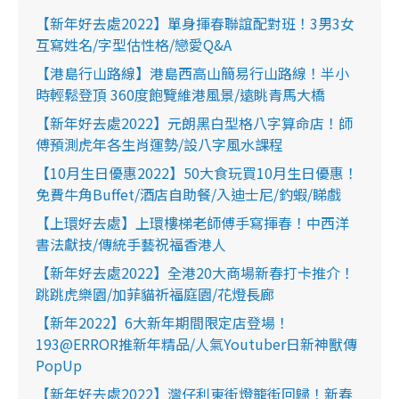
【新年好去處2022】單身揮春聯誼配對班！3男3女
互寫姓名/字型估性格/戀愛Q&A
【港島行山路線】港島西高山簡易行山路線！半小
時輕鬆登頂 360度飽覽維港風景/遠眺青馬大橋
【新年好去處2022】元朗黑白型格八字算命店！師
傅預測虎年各生肖運勢/設八字風水課程
【10月生日優惠2022】50大食玩買10月生日優惠！
免費牛角Buffet/酒店自助餐/入迪士尼/釣蝦/睇戲
【上環好去處】上環樓梯老師傅手寫揮春！中西洋
書法獻技/傳統手藝祝福香港人
【新年好去處2022】全港20大商場新春打卡推介！
跳跳虎樂園/加菲貓祈福庭園/花燈長廊
【新年2022】6大新年期間限定店登場！
193@ERROR推新年精品/人氣Youtuber日新神獸傳
PopUp
【新年好去處2022】灣仔利東街燈籠街回歸！新春