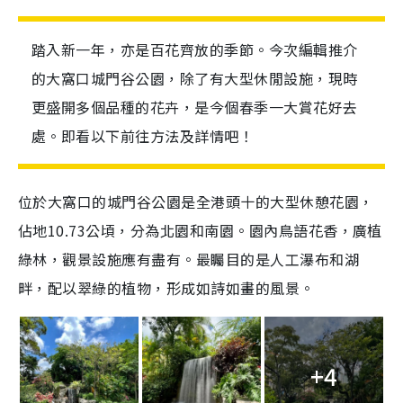
踏入新一年，亦是百花齊放的季節。今次編輯推介
的大窩口城門谷公園，除了有大型休閒設施，現時
更盛開多個品種的花卉，是今個春季一大賞花好去
處。即看以下前往方法及詳情吧！
位於大窩口的城門谷公園是全港頭十的大型休憩花園，
佔地10.73公頃，
分為北園和南園。
園內鳥語花香，廣植
綠林，觀景設施應有盡有。最矚目的是人工瀑布和湖
畔，配以翠綠的植物，形成如詩如畫的風景。
+4