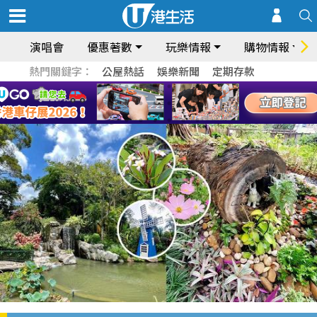
演唱會
優惠著數
玩樂情報
購物情報
熱門關鍵字：
公屋熱話
娛樂新聞
定期存款