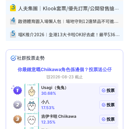
3
人夫集團｜Klook套票/優先訂票/公開發售搶飛攻略！附票價.購票連結.場地座位表
4
啟德體育園入場懶人包︱場地守則12違禁品不可進場准帶細水樽但全場禁樽蓋！應援牌有限制！
5
唱K推介2026︱全港13大卡啦OK好去處！最平$36起 日文K都有！(附地址+收費詳情)