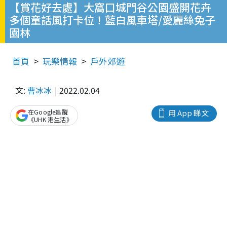
【賞花好去處】大窩口城門谷公園盛開花卉
多個童話風打卡位！藍白風車塔/愛麗絲兔子
園林
首頁
玩樂情報
戶外郊遊
文:
曹冰冰
2022.02.04
在Google追蹤
用 App 睇文
《UHK 港生活》