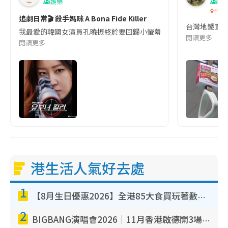
娛樂
吹
台灣
追劇日常🎬 殺手媽咪 A Bona Fide Killer
台灣地鐵宣
我最愛的韓國女演員孔曉振終於要回歸小螢幕啦!這次的劇本改編自同名
閱讀更多
閱讀更多
港生活人氣好去處
1
【8月生日優惠2026】全港85大食買玩著數攻略 自助餐/火鍋放題同行免費＋誠品/DONKI送現金券
2
BIGBANG演唱會2026｜11月香港啟德開3場！實名制VIP申請、優先購票攻略