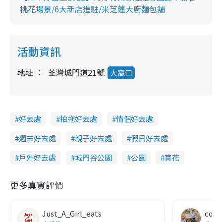
桃花場景/6大新店進駐/米芝蓮大廚麵包舖
活動資訊
地址
荃灣城門道21號
大窩口
好去處
拍拖好去處
情侶好去處
週末好去處
親子好去處
假日好去處
戶外好去處
城門谷公園
公園
賞花
更多真實評價
Just_A_Girl_eats
co c