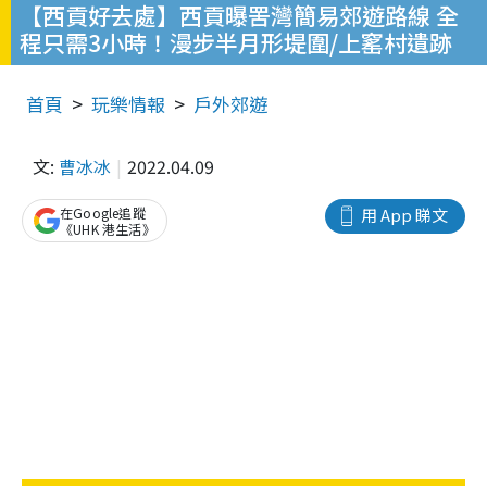
【西貢好去處】西貢曝罟灣簡易郊遊路線 全
程只需3小時！漫步半月形堤圍/上窰村遺跡
首頁
玩樂情報
戶外郊遊
文:
曹冰冰
2022.04.09
在Google追蹤
用 App 睇文
《UHK 港生活》