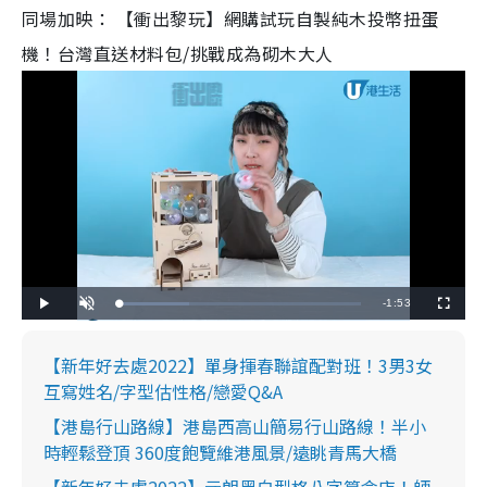
同場加映： 【衝出黎玩】網購試玩自製純木投幣扭蛋
機！台灣直送材料包
/
挑戰成為砌木大人
R
-
1:53
L
P
U
F
o
l
n
u
a
a
m
l
e
d
y
u
l
e
t
s
【新年好去處2022】單身揮春聯誼配對班！3男3女
d
e
c
m
:
r
2
互寫姓名/字型估性格/戀愛Q&A
e
8
e
a
.
n
6
【港島行山路線】港島西高山簡易行山路線！半小
7
i
%
時輕鬆登頂 360度飽覽維港風景/遠眺青馬大橋
n