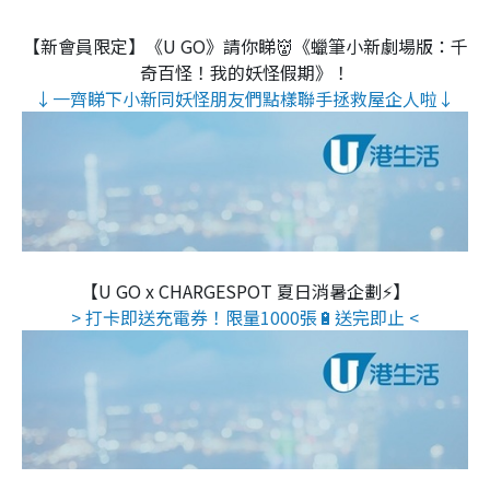
【新會員限定】《U GO》請你睇👹《蠟筆小新劇場版：千
奇百怪！我的妖怪假期》！
↓一齊睇下小新同妖怪朋友們點樣聯手拯救屋企人啦↓
【U GO x CHARGESPOT 夏日消暑企劃⚡】
> 打卡即送充電券！限量1000張🔋送完即止 <