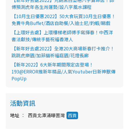
【新年好去處2022】元朗黑白型格八字算命店！師
i
傅預測虎年各生肖運勢/設八字風水課程
n
【10月生日優惠2022】50大食玩買10月生日優惠！
g
免費牛角Buffet/酒店自助餐/入迪士尼/釣蝦/睇戲
T
【上環好去處】上環樓梯老師傅手寫揮春！中西洋
書法獻技/傳統手藝祝福香港人
i
m
【新年好去處2022】全港20大商場新春打卡推介！
跳跳虎樂園/加菲貓祈福庭園/花燈長廊
e
【新年2022】6大新年期間限定店登場！
193@ERROR推新年精品/人氣Youtuber日新神獸傳
PopUp
活動資訊
地址
西貢北潭涌曝罟灣
西貢