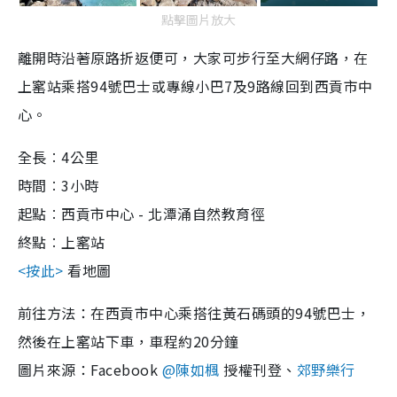
點擊圖片放大
離開時沿著原路折返便可，大家可步行至大網仔路，在
上窰站乘搭94號巴士或專線小巴7及9路線回到西貢市中
心。
全長︰4
公里
時間︰3
小時
起點︰
西貢市中心 -
北潭涌自然教育徑
終點︰上窰站
<
按此
>
看地圖
前往方法：
在西貢市中心乘搭往黃石碼頭的94號巴士，
然後在上窰站下車，車程約20分鐘
圖片來源：
Facebook
@
陳如楓
授權刊登
、
郊野樂行