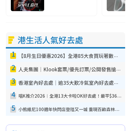
港生活人氣好去處
1
【8月生日優惠2026】全港85大食買玩著數攻略 自助餐/火鍋放題同行免費＋誠品/DONKI送現金券
2
人夫集團｜Klook套票/優先訂票/公開發售搶飛攻略！附票價.購票連結.場地座位表
3
香港室內好去處｜逾35大歎冷氣室內好去處推介 室內活動免費避雨無懼落雨
4
唱K推介2026︱全港13大卡啦OK好去處！最平$36起 日文K都有！(附地址+收費詳情)
5
小熊維尼100週年快閃店登陸又一城 重現百畝森林經典場景／獨家限定盲盒登場／專屬DIY香水