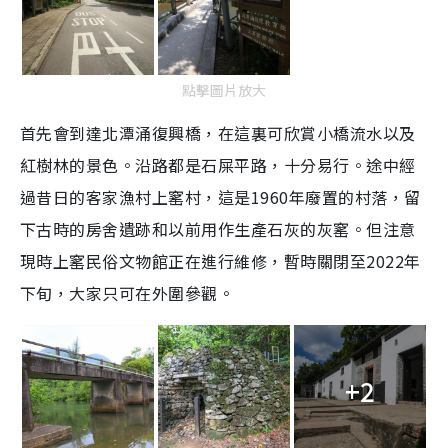
點擊圖片放大
首先會到達
北潭涌復興橋，在這裏可欣賞小橋流水以及
紅樹林的景色。沿路都是
石屎
平路，十分易行。途中經
過昔日的客家漁村
上窰
村，這是1960年廢置的村落，留
下
古時的房舍遺跡和以前用作生產石灰的灰窰。但注意
現時
上窰民俗文物館正在進行維修，
暫時關閉
至2022年
下旬，
大家只可在外圍參觀。
+2