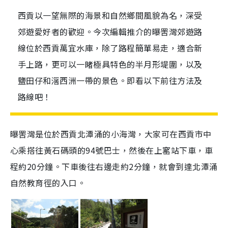
西貢以一望無際的海景和自然鄉間風貌為名，深受
郊遊愛好者的歡迎。今次編輯推介的曝罟灣郊遊路
線位於西貢萬宜水庫，除了路程簡單易走，適合新
手上路，更可以一睹極具特色的半月形堤圍，以及
鹽田仔和滘西洲一帶的景色。即看以下前往方法及
路線吧！
曝罟灣是位
於西貢北潭涌的小海灣，大家可在西貢市中
心乘搭往黃石碼頭的94號巴士，然後在上窰站下車，車
程約20分鐘。下車後往右邊走約2分鐘，就會到達北潭涌
自然教育徑的入口。