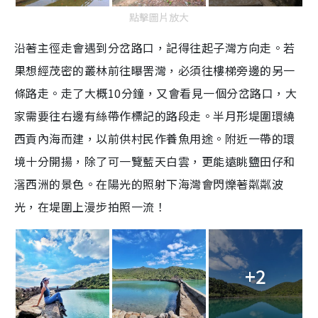
點擊圖片放大
沿著主徑走會遇到分岔路口，記得往起子灣方向走。若
果想經茂密的叢林前往曝罟灣，必須往樓梯旁邊的另一
條路走。走了大概10分鐘，又會看見一個分岔路口，大
家需要往右邊有絲帶作標記的路段走。半月形堤圍環繞
西貢內海而建，以前供村民作養魚用途。附近一帶的環
境十分開揚，除了可一覽藍天白雲，更能遠眺鹽田仔和
滘西洲的景色。在陽光的照射下海灣會閃爍著粼粼波
光，在堤圍上漫步拍照一流！
+2