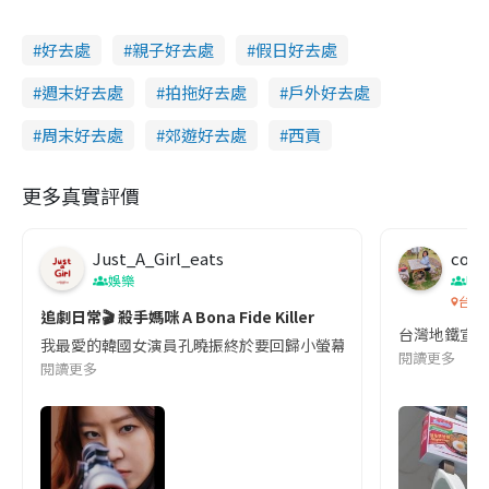
好去處
親子好去處
假日好去處
週末好去處
拍拖好去處
戶外好去處
周末好去處
郊遊好去處
西貢
更多真實評價
Just_A_Girl_eats
co c
娛樂
吹
台灣
追劇日常🎬 殺手媽咪 A Bona Fide Killer
台灣地鐵宣
我最愛的韓國女演員孔曉振終於要回歸小螢幕啦!這次的劇本改編自同名
閱讀更多
閱讀更多