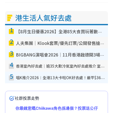
港生活人氣好去處
1
【8月生日優惠2026】全港85大食買玩著數攻略 自助餐/火鍋放題同行免費＋誠品/DONKI送現金券
2
人夫集團｜Klook套票/優先訂票/公開發售搶飛攻略！附票價.購票連結.場地座位表
3
BIGBANG演唱會2026｜11月香港啟德開3場！實名制VIP申請、優先購票攻略
4
香港室內好去處｜逾35大歎冷氣室內好去處推介 室內活動免費避雨無懼落雨
5
唱K推介2026︱全港13大卡啦OK好去處！最平$36起 日文K都有！(附地址+收費詳情)