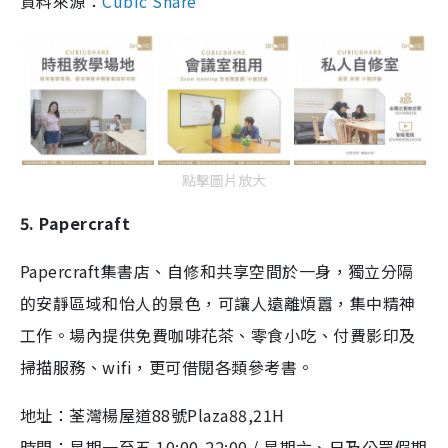
資料來源：
Cubic Share
點擊圖片放大
5. Papercraft
Papercraft集書店、自修和共享空間於一身，獨立分隔
的安靜區域和怡人的景色，可讓人遠離煩囂，集中精神
工作。場內提供
免費咖啡花茶
、
零食小吃
、
付費影印及
掃描服務
、
wifi，更可借閱各類參考書
。
地址：
荃灣楊屋道88號Plaza88,21H
時間：星期一至五 10:00-22:00 / 星期六、日及公眾假期