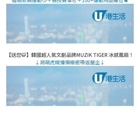
【送您🐯】韓國超人氣文創品牌MUZIK TIGER 冰感風扇！
↓將萌虎嘅慵懶療癒帶返屋企↓