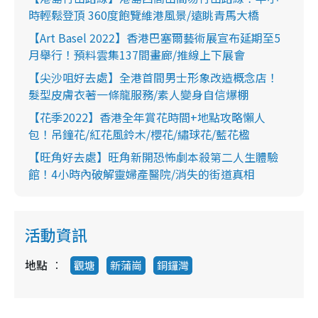
時輕鬆登頂 360度飽覽維港風景/遠眺青馬大橋
【Art Basel 2022】香港巴塞爾藝術展宣布延期至5
月舉行！預料雲集137間畫廊/推線上下展會
【尖沙咀好去處】全港首間男士形象改造概念店！
髮型皮膚衣著一條龍服務/素人變身自信爆棚
【花季2022】香港全年賞花時間+地點攻略懶人
包！吊鐘花/紅花風鈴木/櫻花/繡球花/藍花楹
【旺角好去處】旺角新開恐怖劇本殺第二人生體驗
館！4小時內破解靈婦產醫院/消失的街道真相
活動資訊
地點
觀塘
新蒲崗
銅鑼灣