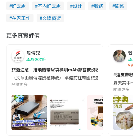
好去處
室內好去處
設計
服務
閱讀
在家工作
文娛藝術
更多真實評價
風傳媒
營養教
旅遊攻略
生
香港
旅遊注意｜搭飛機帶尿袋標明mAh都會被沒收😱出發前切記檢查「1
#連皮帶籽都
（文章由風傳媒授權轉載） 準備前往韓國旅遊的民眾，近期要特別留
夏天其中一種時
閱讀更多
閱讀更多