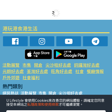
港玩港食港生活
活動展覽
市集
開倉
尖沙咀好去處
銅鑼灣好去處
元朗好去處
荃灣好去處
旺角好去處
社會
餐廳情報
戶外郊遊
社會福利
熱門類別
網民熱話
活動展覽
市集
開倉
尖沙咀好去處
銅鑼灣好去處
元朗好去處
荃灣好去處
旺角好去處
社會
U Lifestyle 會使用Cookies來改善您的網站體驗，請確定您同意
接受本網站之
私隱政策和使用條款
才可繼續瀏覽。
餐廳情報
戶外郊遊