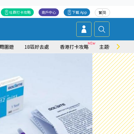
社群打卡攻略
商戶中心
下載 App
繁
简
周圍遊
18區好去處
香港打卡攻略
主題特集