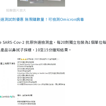
點擊圖片放大
測試劑優惠 無限購數量！可檢測Omicron病毒
are SARS-Cov-2 抗原快速檢測盒，每20劑獨立包裝為1個單位
5。產品以鼻拭子採樣，10至15分鐘知結果。