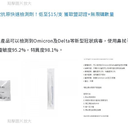
點擊圖片放大
3款抗原快速檢測劑！低至$15/支 獲歐盟認證+無限購數量
品可以檢測到Omicron及Delta等新型冠狀病毒，使用鼻拭
度95.2%，特異度98.1%。
點擊圖片放大