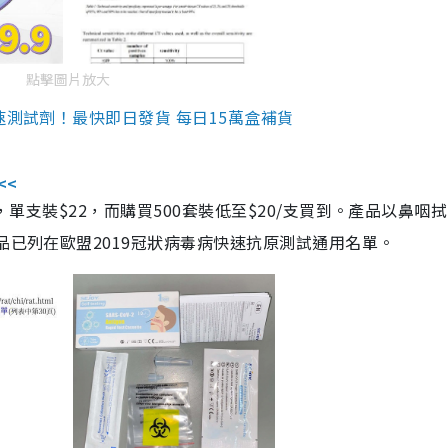
點擊圖片放大
速測試劑！最快即日發貨 每日15萬盒補貨
<<
，單支裝$22，而購買500套裝低至$20/支買到。產品以鼻咽
品已列在歐盟2019冠狀病毒病快速抗原測試通用名單。