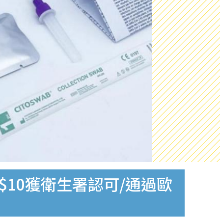
$10獲衛生署認可/通過歐