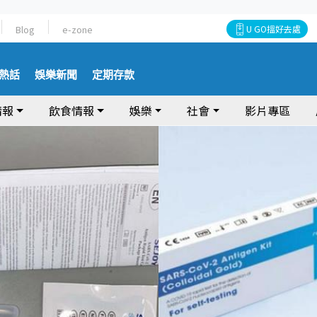
Blog
e-zone
U GO搵好去處
熱話
娛樂新聞
定期存款
情報
飲食情報
娛樂
社會
影片專區