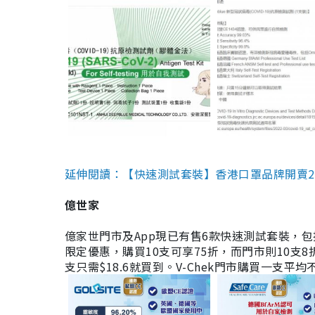
延伸閱讀：【快速測試套裝】香港口罩品牌開賣2款快速
億世家
億家世門市及App現已有售6款快速測試套裝，包括香港公司
限定優惠，購買10支可享75折，而門市則10支8折。現
支只需$18.6就買到。V-Chek門市購買一支平