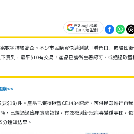
在Google追蹤
《UHK 港生活》
診個案數字持續高企。不少市民購買快速測試「看門口」或陽性後
以下買到，最平$10有交易！產品已獲衛生署認可，或通過歐盟
選購<<
惠價只要$18/件。產品已獲得歐盟CE1434認證，可供民眾進行自
性99.8%，已經通過臨床實驗認證，有效檢測新冠病毒變種毒株，
，15分鐘知結果。