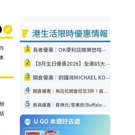
港生活限時優惠情報
1
作
長者優惠｜OK便利店推樂悠咭優惠！買麵包/牛奶/保健品拍卡即減
標
2
【8月生日優惠2026】全港85大食買玩著數攻略 自助餐/火鍋放題同行免費＋誠品/DONKI送現金券
3
開倉優惠｜銅鑼灣MICHAEL KORS開倉低至17折！直擊$500起買手袋/銀包/鞋款 必買經典Jet Set系列
4
開倉優惠｜馬拉松開倉低至3折！直擊$99起買adidas／New Balance／Puma鞋款 STANLEY保溫杯劈價至$119起
5
我檢
廚具優惠｜普樂氏/意美廚/Buffalo廚具低至3折！$89起買煎鍋／炒鑊／個人鍋 同場小家電激減至$99起
包括
U GO 本週好去處