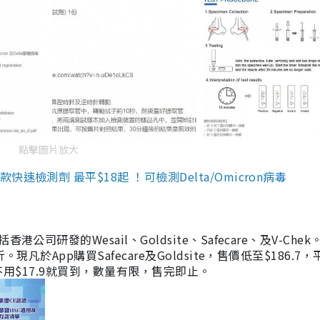
點擊圖片放大
檢測劑 最平$18起 ！可檢測Delta/Omicron病毒
研發的Wesail、Goldsite、Safecare、及V-Chek。
凡於App購買Safecare及Goldsite，售價低至$186.7
均不用$17.9就買到，數量有限，售完即止。