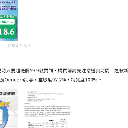
點擊圖片放大
劑，現時只要超低價$9.9就買到，購買前請先注意送貨時間！這款
Omicorn病毒，靈敏度92.2%，特異度100%。