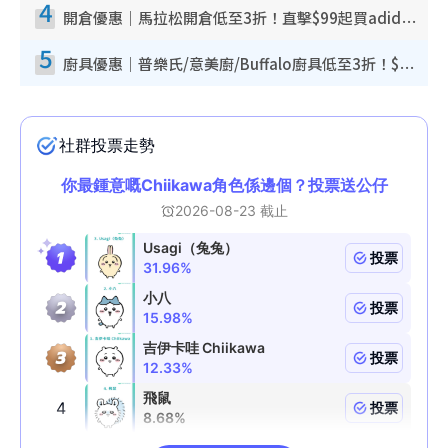
4
開倉優惠｜馬拉松開倉低至3折！直擊$99起買adidas／New Balance／Puma鞋款 STANLEY保溫杯劈價至$119起
5
廚具優惠｜普樂氏/意美廚/Buffalo廚具低至3折！$89起買煎鍋／炒鑊／個人鍋 同場小家電激減至$99起