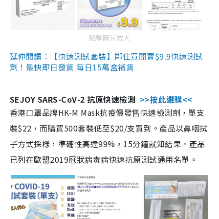
點擊圖片放大
延伸閱讀：【快速測試套裝】鄰住買開賣$9.9快速測試
劑！最快即日發貨 每日15萬盒補貨
SEJOY SARS-CoV-2 抗原快速檢測
>>按此選購<<
香港口罩品牌HK-M Mask抗疫價發售快速檢測劑，單支
裝$22，而購買500套裝低至$20/支買到。產品以鼻咽拭
子方式採樣，準確性高達99%，15分鐘就知結果。產品
已列在歐盟2019冠狀病毒病快速抗原測試通用名單。