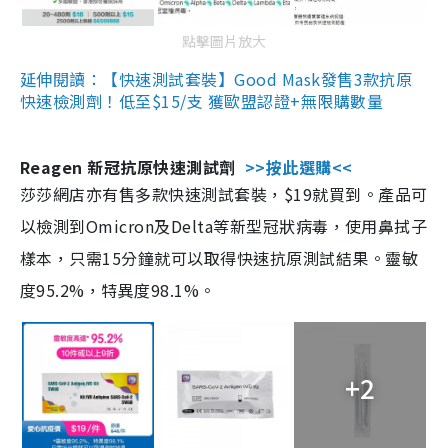
點擊圖片放大
延伸閱讀：【快速測試套裝】Good Mask發售3款抗原
快速檢測劑！低至$15/支 獲歐盟認證+無限購數量
Reagen 新冠抗原快速測試劑
>>按此選購<<
莎莎網店亦有售多款快速測試套裝，$19就買到。產品可
以檢測到Omicron及Delta等新型冠狀病毒，使用鼻拭子
樣本，只需15分鐘就可以取得快速抗原測試結果。靈敏
度95.2%，特異度98.1%。
+2