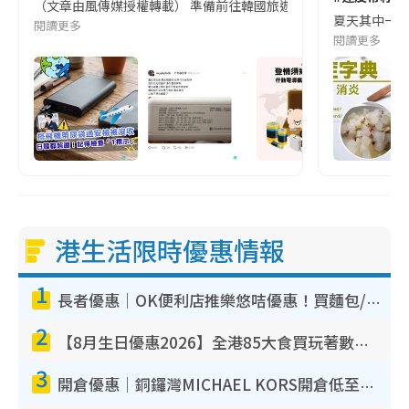
（文章由風傳媒授權轉載） 準備前往韓國旅遊的民眾，近期要特別留
夏天其中一種時
閱讀更多
閱讀更多
港生活限時優惠情報
1
長者優惠｜OK便利店推樂悠咭優惠！買麵包/牛奶/保健品拍卡即減
2
【8月生日優惠2026】全港85大食買玩著數攻略 自助餐/火鍋放題同行免費＋誠品/DONKI送現金券
3
開倉優惠｜銅鑼灣MICHAEL KORS開倉低至17折！直擊$500起買手袋/銀包/鞋款 必買經典Jet Set系列