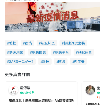
著數
疫情
新冠肺炎
快速測試套裝
快速測試
網購優惠
網購平台
冠狀病毒
SARS－CoV－2
護理
歐盟
衞生署
更多真實評價
風傳媒
營養教
旅遊攻略
生
香港
旅遊注意｜搭飛機帶尿袋標明mAh都會被沒收😱出發前切記檢查「1
#連皮帶籽都