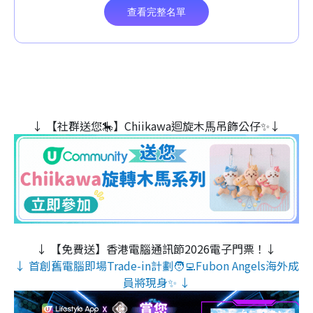
↓ 【社群送您🎠】Chiikawa迴旋木⾺吊飾公仔✨↓
↓ 【免費送】香港電腦通訊節2026電子門票！↓
↓ 首創舊電腦即場Trade-in計劃🧑‍💻Fubon Angels海外成
員將現身✨ ↓