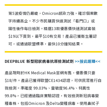
第5波疫情仍嚴峻，Omicron感染力強，確診個案數
字持續高企。不少市民購買快速測試「看門口」或
陽性後作每日檢測。精選13款優惠價快速測試套裝
$19以下買到，最平$10有交易！產品已獲衛生署認
可，或通過歐盟標準，最快10分鐘知結果。
DEEPBLUE 新型冠狀病毒抗原檢測試劑
>>按此選購<<
產品現時於HK Medical Mask官網有售，優惠價只要
$18/件。產品已獲得歐盟CE1434認證，可供民眾進行自
我檢測。準確度 99.03%、靈敏度96.4%、特異性
99.8%，已經通過臨床實驗認證，有效檢測新冠病毒變
種毒株，包括Omicron 及Delta變種病毒。使用鼻拭子