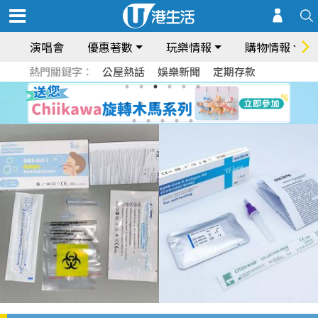
演唱會
優惠著數
玩樂情報
購物情報
熱門關鍵字：
公屋熱話
娛樂新聞
定期存款