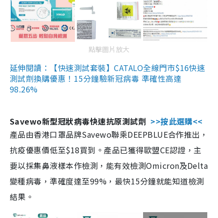
點擊圖片放大
延伸閱讀：【快速測試套裝】CATALO全線門市$16快速
測試劑換購優惠！15分鐘驗新冠病毒 準確性高達
98.26%
Savewo新型冠狀病毒快速抗原測試劑
>>按此選購<<
產品由香港口罩品牌Savewo聯乘DEEPBLUE合作推出，
抗疫優惠價低至$18買到。產品已獲得歐盟CE認證，主
要以採集鼻液樣本作檢測，能有效檢測Omicron及Delta
變種病毒，準確度達至99%，最快15分鐘就能知道檢測
結果。