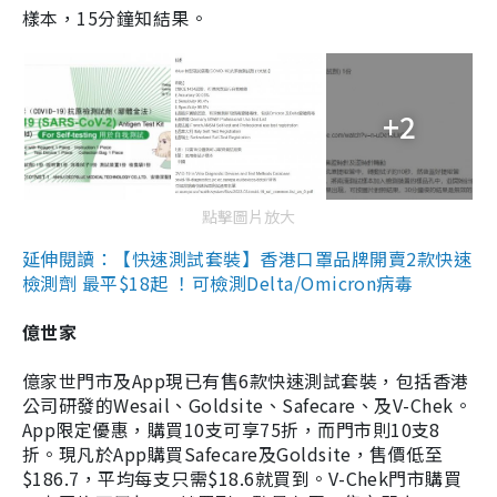
樣本，15分鐘知結果。
+2
點擊圖片放大
延伸閱讀：【快速測試套裝】香港口罩品牌開賣2款快速
檢測劑 最平$18起 ！可檢測Delta/Omicron病毒
億世家
億家世門市及App現已有售6款快速測試套裝，包括香港
公司研發的Wesail、Goldsite、Safecare、及V-Chek。
App限定優惠，購買10支可享75折，而門市則10支8
折。現凡於App購買Safecare及Goldsite，售價低至
$186.7，平均每支只需$18.6就買到。V-Chek門市購買