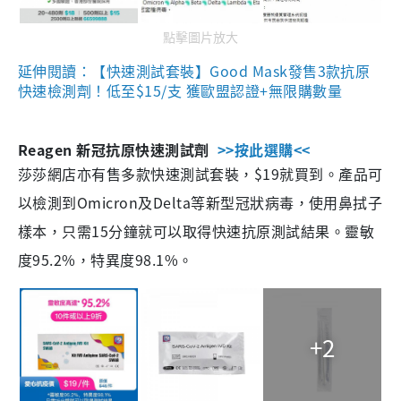
點擊圖片放大
延伸閱讀：【快速測試套裝】Good Mask發售3款抗原
快速檢測劑！低至$15/支 獲歐盟認證+無限購數量
Reagen 新冠抗原快速測試劑
>>按此選購<<
莎莎網店亦有售多款快速測試套裝，$19就買到。產品可
以檢測到Omicron及Delta等新型冠狀病毒，使用鼻拭子
樣本，只需15分鐘就可以取得快速抗原測試結果。靈敏
度95.2%，特異度98.1%。
+2