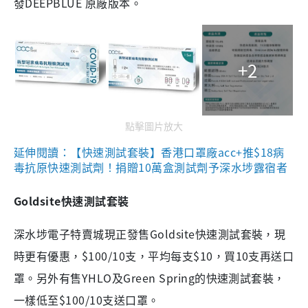
發DEEPBLUE 原廠版本。
+2
點擊圖片放大
延伸閱讀：【快速測試套裝】香港口罩廠acc+推$18病
毒抗原快速測試劑！捐贈10萬盒測試劑予深水埗露宿者
Goldsite快速測試套裝
深水埗電子特賣城現正發售Goldsite快速測試套裝，現
時更有優惠，$100/10支，平均每支$10，買10支再送口
罩。另外有售YHLO及Green Spring的快速測試套裝，
一樣低至$100/10支送口罩。