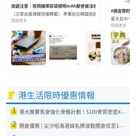
香港
旅遊注意｜搭飛機帶尿袋標明mAh都會被沒收😱出發前切記檢查「1
#連皮帶籽都
（文章由風傳媒授權轉載） 準備前往韓國旅遊的民眾，近期要特別留
夏天其中一種時
閱讀更多
閱讀更多
港生活限時優惠情報
1
港大推賽馬會強化骨骼計劃！$100骨質密度X光檢查 完成免費運動訓練送超市禮券！附參加資格
2
開倉優惠 | 尖沙咀海港城名牌波鞋開倉低至1折！On鞋$899起／Joy&Peace鞋履$98起