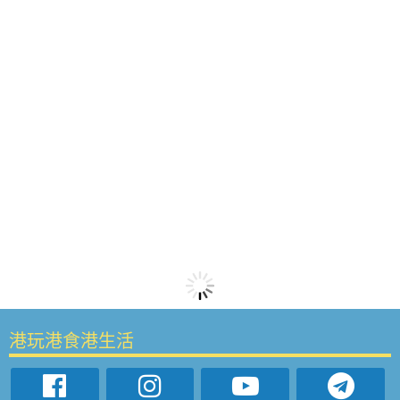
港玩港食港生活