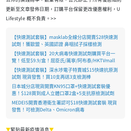
更新至文章發佈日期，訂購平台保留更改優惠權利，U
Lifestyle 概不負責。>>
【快速測試套裝】masklab全線分店開賣$28快速測
試劑！獲歐盟、英國認證 鼻咽拭子採樣檢測
【快速測試套裝】20大病毒快速測試劑購買平台一
覽！低至$9.9/盒！屈臣氏/萬寧/阿布泰/HKTVmall
【快速測試套裝】深水埗電子特賣城$15快速抗原測
試劑 現貨發售！買10支再送3支檢測棒
日本城分店現貨開賣KN95口罩+快速測試套裝優
惠！$128買到成人立體口罩2盒+5支抗原檢測試劑
MEDEIS開賣香港衛生署認可$18快速測試套裝 現貨
發售！可檢測Delta、Omicron病毒
▼
緊貼最新疫情消息
▼