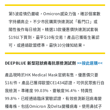
第5波疫情仍嚴峻，Omicron感染力強，確診個案數
字持續高企。不少市民購買快速測試「看門口」或
陽性後作每日檢測。精選13款優惠價快速測試套裝
$19以下買到，最平$10有交易！產品已獲衛生署認
可，或通過歐盟標準，最快10分鐘知結果。
DEEPBLUE 新型冠狀病毒抗原檢測試劑
>>按此選購<<
產品現時於HK Medical Mask官網有售，優惠價只要
$18/件。產品已獲得歐盟CE1434認證，可供民眾進行自
我檢測。準確度 99.03%、靈敏度96.4%、特異性
99.8%，已經通過臨床實驗認證，有效檢測新冠病毒變
種毒株，包括Omicron 及Delta變種病毒。使用鼻拭子