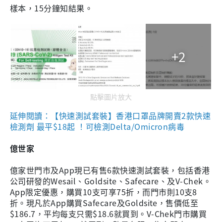
樣本，15分鐘知結果。
+2
點擊圖片放大
延伸閱讀：【快速測試套裝】香港口罩品牌開賣2款快速
檢測劑 最平$18起 ！可檢測Delta/Omicron病毒
億世家
億家世門市及App現已有售6款快速測試套裝，包括香港
公司研發的Wesail、Goldsite、Safecare、及V-Chek。
App限定優惠，購買10支可享75折，而門市則10支8
折。現凡於App購買Safecare及Goldsite，售價低至
$186.7，平均每支只需$18.6就買到。V-Chek門市購買