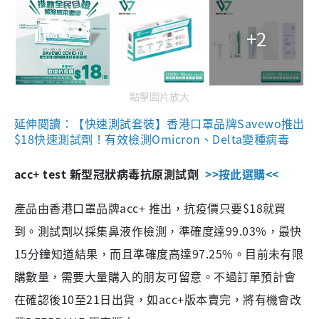
+2
點擊圖片放大
延伸閱讀：【快速測試套裝】香港口罩品牌Savewo推出
$18快速測試劑！有效檢測Omicron、Delta變種病毒
acc+ test 新型冠狀病毒抗原測試劑
>>按此選購<<
產品由香港口罩品牌acc+ 推出，抗疫價只要$18就買
到。測試劑以採集鼻液作檢測，準確度達99.03%，最快
15分鐘知道結果，而且準確度高達97.25%。目前未有限
購數量，需要大量購入的朋友可留意。不過訂單預計會
在確認後10至21日出貨，如acc+版本賣完，將有機會改