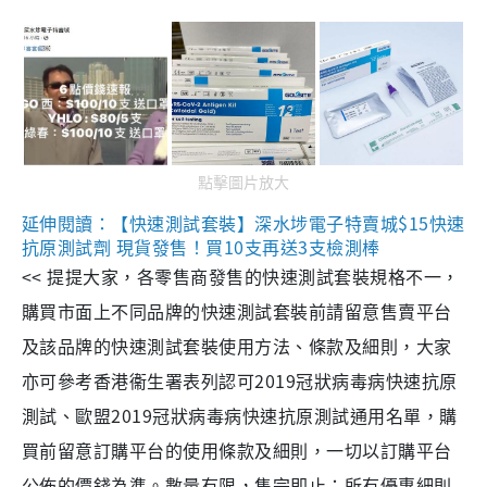
點擊圖片放大
延伸閱讀：【快速測試套裝】深水埗電子特賣城$15快速
抗原測試劑 現貨發售！買10支再送3支檢測棒
<< 提提大家，各零售商發售的快速測試套裝規格不一，
購買市面上不同品牌的快速測試套裝前請留意售賣平台
及該品牌的快速測試套裝使用方法、條款及細則，大家
亦可參考香港衞生署表列認可2019冠狀病毒病快速抗原
測試、歐盟2019冠狀病毒病快速抗原測試通用名單，購
買前留意訂購平台的使用條款及細則，一切以訂購平台
公佈的價錢為準。數量有限，售完即止；所有優惠細則