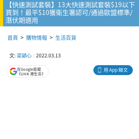
【快速測試套裝】13大快速測試套裝$19以下
買到！最平$10獲衛生署認可/通過歐盟標準/
潛伏期適用
首頁
購物情報
生活百貨
文:
梁穎心
2022.03.13
在Google追蹤
用 App 睇文
《UHK 港生活》