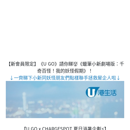
【新會員限定】《U GO》請你睇👹《蠟筆小新劇場版：千
奇百怪！我的妖怪假期》！
↓一齊睇下小新同妖怪朋友們點樣聯手拯救屋企人啦↓
【U GO x CHARGESPOT 夏日消暑企劃⚡】