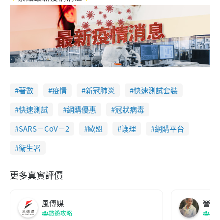
著數
疫情
新冠肺炎
快速測試套裝
快速測試
網購優惠
冠狀病毒
SARS－CoV－2
歐盟
護理
網購平台
衞生署
更多真實評價
風傳媒
營養教
旅遊攻略
生