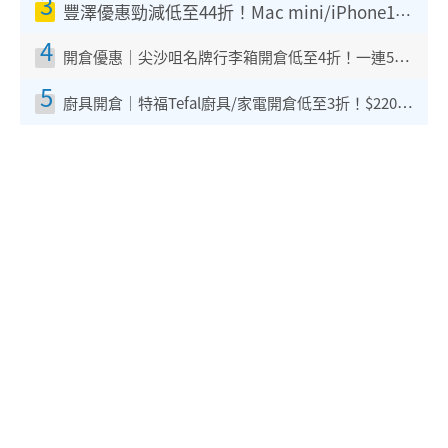
3
豐澤優惠勁減低至44折！Mac mini/iPhone17Pro大減價！廚房家電$220起
4
開倉優惠｜尖沙咀名牌行李箱開倉低至4折！一連5日 American Tourister/ace./Hallmark $200起！
5
廚具開倉｜特福Tefal廚具/家電開倉低至3折！$220起買平底鍋/炒鑊/湯煲！電飯煲/吸塵機/燙斗$418起