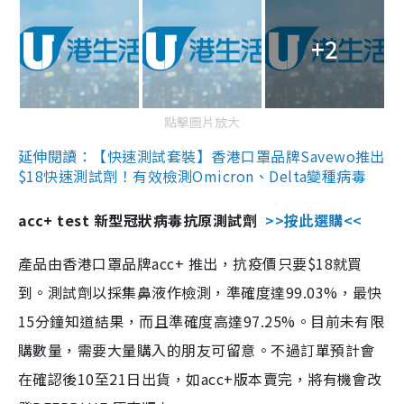
+2
點擊圖片放大
延伸閱讀：【快速測試套裝】香港口罩品牌Savewo推出
$18快速測試劑！有效檢測Omicron、Delta變種病毒
acc+ test 新型冠狀病毒抗原測試劑
>>按此選購<<
產品由香港口罩品牌acc+ 推出，抗疫價只要$18就買
到。測試劑以採集鼻液作檢測，準確度達99.03%，最快
15分鐘知道結果，而且準確度高達97.25%。目前未有限
購數量，需要大量購入的朋友可留意。不過訂單預計會
在確認後10至21日出貨，如acc+版本賣完，將有機會改