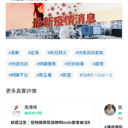
著數
疫情
新冠肺炎
快速測試套裝
快速測試
網購優惠
冠狀病毒
護理
網購平台
衞生署
歐盟
SARS－CoV－2
更多真實評價
風傳媒
營養教
旅遊攻略
生
香港
旅遊注意｜搭飛機帶尿袋標明mAh都會被沒收😱出發前切記檢查「1
#連皮帶籽都