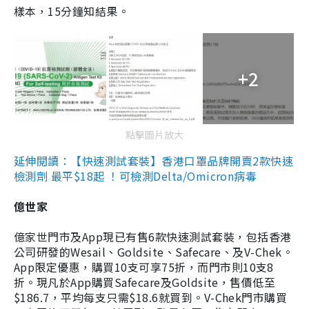
樣本，15分鐘知結果。
+2
點擊圖片放大
延伸閱讀：【快速測試套裝】香港口罩品牌開賣2款快速
檢測劑 最平$18起 ！可檢測Delta/Omicron病毒
億世家
億家世門市及App現已有售6款快速測試套裝，包括香港
公司研發的Wesail、Goldsite、Safecare、及V-Chek。
App限定優惠，購買10支可享75折，而門市則10支8
折。現凡於App購買Safecare及Goldsite，售價低至
$186.7，平均每支只需$18.6就買到。V-Chek門市購買