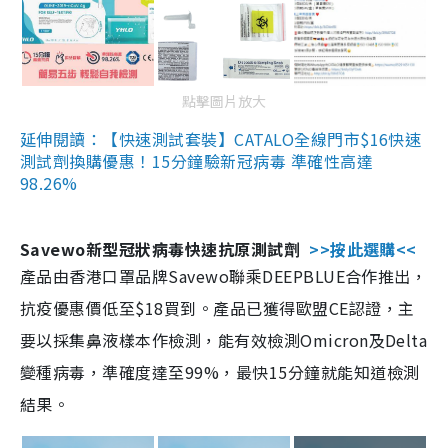
點擊圖片放大
延伸閱讀：【快速測試套裝】CATALO全線門市$16快速
測試劑換購優惠！15分鐘驗新冠病毒 準確性高達
98.26%
Savewo新型冠狀病毒快速抗原測試劑
>>按此選購<<
產品由香港口罩品牌Savewo聯乘DEEPBLUE合作推出，
抗疫優惠價低至$18買到。產品已獲得歐盟CE認證，主
要以採集鼻液樣本作檢測，能有效檢測Omicron及Delta
變種病毒，準確度達至99%，最快15分鐘就能知道檢測
結果。