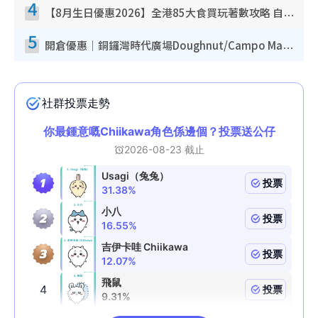
4
【8月生日優惠2026】全港85大食買玩著數攻略 自助餐/火鍋放題同行免費＋誠品/DONKI送現金券
5
開倉優惠｜銅鑼灣時代廣場Doughnut/Campo Marzio開倉低至1折！背囊、書包、手袋劈價$200起