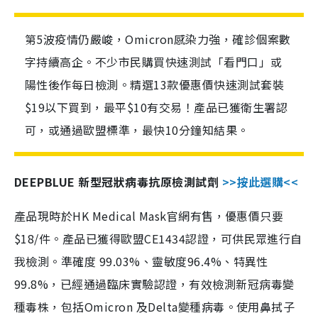
第5波疫情仍嚴峻，Omicron感染力強，確診個案數
字持續高企。不少市民購買快速測試「看門口」或
陽性後作每日檢測。精選13款優惠價快速測試套裝
$19以下買到，最平$10有交易！產品已獲衛生署認
可，或通過歐盟標準，最快10分鐘知結果。
DEEPBLUE 新型冠狀病毒抗原檢測試劑
>>按此選購<<
產品現時於HK Medical Mask官網有售，優惠價只要
$18/件。產品已獲得歐盟CE1434認證，可供民眾進行自
我檢測。準確度 99.03%、靈敏度96.4%、特異性
99.8%，已經通過臨床實驗認證，有效檢測新冠病毒變
種毒株，包括Omicron 及Delta變種病毒。使用鼻拭子