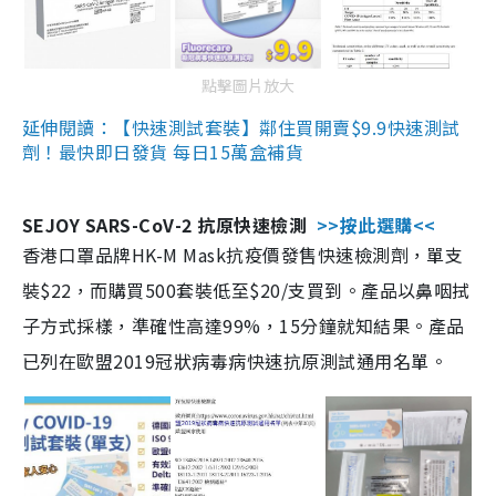
點擊圖片放大
延伸閱讀：【快速測試套裝】鄰住買開賣$9.9快速測試
劑！最快即日發貨 每日15萬盒補貨
SEJOY SARS-CoV-2 抗原快速檢測
>>按此選購<<
香港口罩品牌HK-M Mask抗疫價發售快速檢測劑，單支
裝$22，而購買500套裝低至$20/支買到。產品以鼻咽拭
子方式採樣，準確性高達99%，15分鐘就知結果。產品
已列在歐盟2019冠狀病毒病快速抗原測試通用名單。