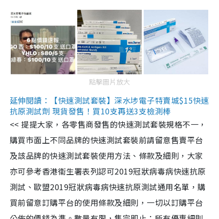
點擊圖片放大
延伸閱讀：【快速測試套裝】深水埗電子特賣城$15快速
抗原測試劑 現貨發售！買10支再送3支檢測棒
<< 提提大家，各零售商發售的快速測試套裝規格不一，
購買市面上不同品牌的快速測試套裝前請留意售賣平台
及該品牌的快速測試套裝使用方法、條款及細則，大家
亦可參考香港衞生署表列認可2019冠狀病毒病快速抗原
測試、歐盟2019冠狀病毒病快速抗原測試通用名單，購
買前留意訂購平台的使用條款及細則，一切以訂購平台
公佈的價錢為準。數量有限，售完即止；所有優惠細則