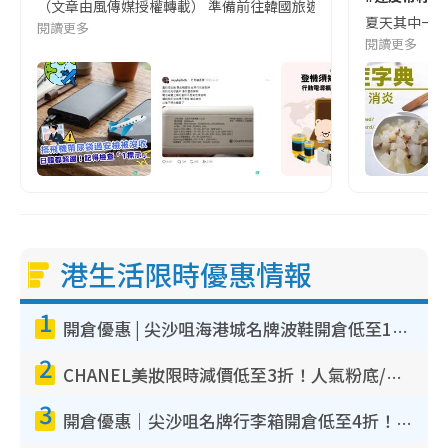
（文章由風傳媒授權轉載） 準備前往韓國旅遊的民眾，近期要特別留
夏天其中一種時
閱讀更多
閱讀更多
港生活限時優惠情報
1
開倉優惠 | 尖沙咀海港城名牌波鞋開倉低至1折！On鞋$899起／Joy&Peace鞋履$98起
2
CHANEL美妝限時減價低至3折！人氣粉底/唇膏/精華液低至$275！COCO香水都有平
3
開倉優惠｜尖沙咀名牌行李箱開倉低至4折！一連5日 American Tourister/ace./Hallmark $200起！