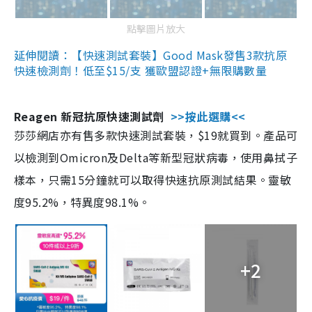
點擊圖片放大
延伸閱讀：【快速測試套裝】Good Mask發售3款抗原
快速檢測劑！低至$15/支 獲歐盟認證+無限購數量
Reagen 新冠抗原快速測試劑
>>按此選購<<
莎莎網店亦有售多款快速測試套裝，$19就買到。產品可
以檢測到Omicron及Delta等新型冠狀病毒，使用鼻拭子
樣本，只需15分鐘就可以取得快速抗原測試結果。靈敏
度95.2%，特異度98.1%。
+2