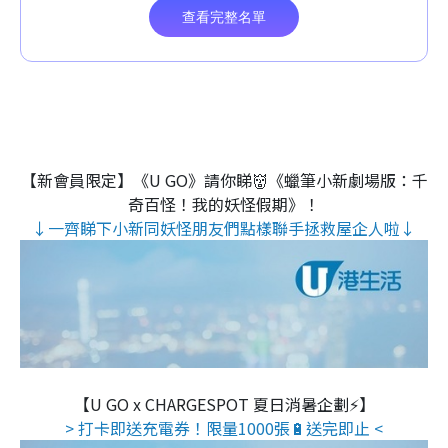
【新會員限定】《U GO》請你睇👹《蠟筆小新劇場版：千
奇百怪！我的妖怪假期》！
↓一齊睇下小新同妖怪朋友們點樣聯手拯救屋企人啦↓
【U GO x CHARGESPOT 夏日消暑企劃⚡】
> 打卡即送充電券！限量1000張🔋送完即止 <