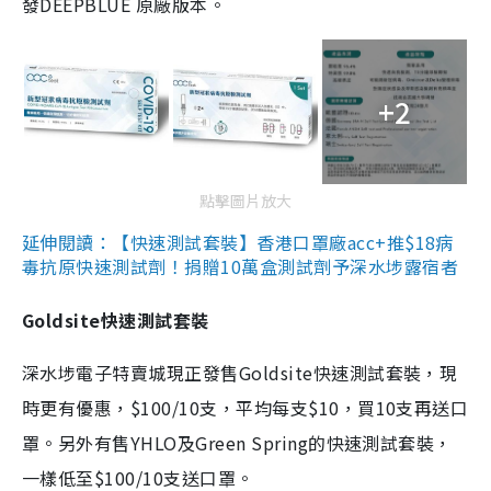
發DEEPBLUE 原廠版本。
+2
點擊圖片放大
延伸閱讀：【快速測試套裝】香港口罩廠acc+推$18病
毒抗原快速測試劑！捐贈10萬盒測試劑予深水埗露宿者
Goldsite快速測試套裝
深水埗電子特賣城現正發售Goldsite快速測試套裝，現
時更有優惠，$100/10支，平均每支$10，買10支再送口
罩。另外有售YHLO及Green Spring的快速測試套裝，
一樣低至$100/10支送口罩。