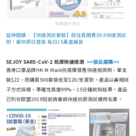
點擊圖片放大
延伸閱讀：【快速測試套裝】鄰住買開賣$9.9快速測試
劑！最快即日發貨 每日15萬盒補貨
SEJOY SARS-CoV-2 抗原快速檢測
>>按此選購<<
香港口罩品牌HK-M Mask抗疫價發售快速檢測劑，單支
裝$22，而購買500套裝低至$20/支買到。產品以鼻咽拭
子方式採樣，準確性高達99%，15分鐘就知結果。產品
已列在歐盟2019冠狀病毒病快速抗原測試通用名單。