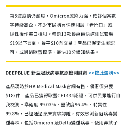
第5波疫情仍嚴峻，Omicron感染力強，確診個案數
字持續高企。不少市民購買快速測試「看門口」或
陽性後作每日檢測。精選13款優惠價快速測試套裝
$19以下買到，最平$10有交易！產品已獲衛生署認
可，或通過歐盟標準，最快10分鐘知結果。
DEEPBLUE 新型冠狀病毒抗原檢測試劑
>>按此選購<<
產品現時於HK Medical Mask官網有售，優惠價只要
$18/件。產品已獲得歐盟CE1434認證，可供民眾進行自
我檢測。準確度 99.03%、靈敏度96.4%、特異性
99.8%，已經通過臨床實驗認證，有效檢測新冠病毒變
種毒株，包括Omicron 及Delta變種病毒。使用鼻拭子