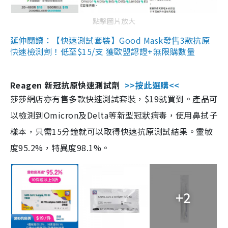
點擊圖片放大
延伸閱讀：【快速測試套裝】Good Mask發售3款抗原
快速檢測劑！低至$15/支 獲歐盟認證+無限購數量
Reagen 新冠抗原快速測試劑
>>按此選購<<
莎莎網店亦有售多款快速測試套裝，$19就買到。產品可
以檢測到Omicron及Delta等新型冠狀病毒，使用鼻拭子
樣本，只需15分鐘就可以取得快速抗原測試結果。靈敏
度95.2%，特異度98.1%。
+2