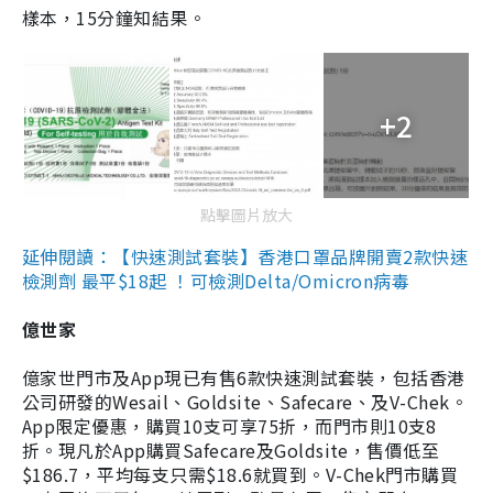
樣本，15分鐘知結果。
+2
點擊圖片放大
延伸閱讀：【快速測試套裝】香港口罩品牌開賣2款快速
檢測劑 最平$18起 ！可檢測Delta/Omicron病毒
億世家
億家世門市及App現已有售6款快速測試套裝，包括香港
公司研發的Wesail、Goldsite、Safecare、及V-Chek。
App限定優惠，購買10支可享75折，而門市則10支8
折。現凡於App購買Safecare及Goldsite，售價低至
$186.7，平均每支只需$18.6就買到。V-Chek門市購買