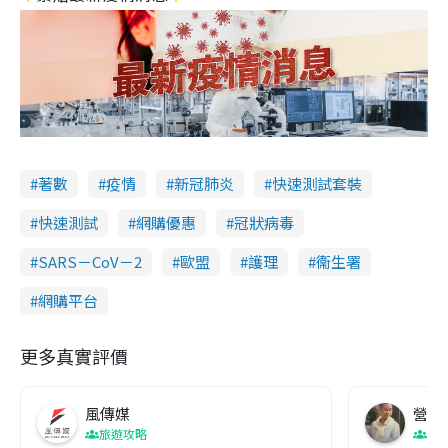
著數
疫情
新冠肺炎
快速測試套裝
快速測試
網購優惠
冠狀病毒
SARS－CoV－2
歐盟
護理
衞生署
網購平台
更多真實評價
風傳媒
營養教
旅遊攻略
生