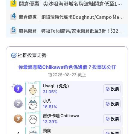
3
開倉優惠 | 尖沙咀海港城名牌波鞋開倉低至1折！On鞋$899起／Joy&Peace鞋履$98起
4
開倉優惠｜銅鑼灣時代廣場Doughnut/Campo Marzio開倉低至1折！背囊、書包、手袋劈價$200起
5
廚具開倉｜特福Tefal廚具/家電開倉低至3折！$220起買平底鍋/炒鑊/湯煲！電飯煲/吸塵機/燙斗$418起