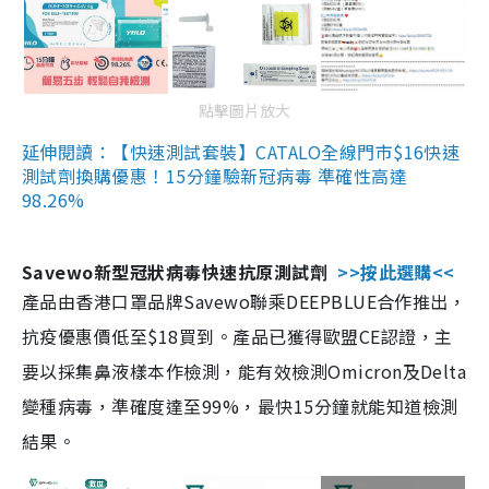
點擊圖片放大
延伸閱讀：【快速測試套裝】CATALO全線門市$16快速
測試劑換購優惠！15分鐘驗新冠病毒 準確性高達
98.26%
Savewo新型冠狀病毒快速抗原測試劑
>>按此選購<<
產品由香港口罩品牌Savewo聯乘DEEPBLUE合作推出，
抗疫優惠價低至$18買到。產品已獲得歐盟CE認證，主
要以採集鼻液樣本作檢測，能有效檢測Omicron及Delta
變種病毒，準確度達至99%，最快15分鐘就能知道檢測
結果。