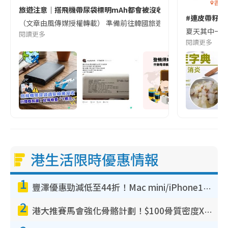
香港
旅遊注意｜搭飛機帶尿袋標明mAh都會被沒收😱出發前切記檢查「1
#連皮帶籽都
（文章由風傳媒授權轉載） 準備前往韓國旅遊的民眾，近期要特別留
夏天其中一種時
閱讀更多
閱讀更多
港生活限時優惠情報
1
豐澤優惠勁減低至44折！Mac mini/iPhone17Pro大減價！廚房家電$220起
2
港大推賽馬會強化骨骼計劃！$100骨質密度X光檢查 完成免費運動訓練送超市禮券！附參加資格