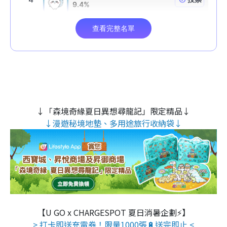
↓「森境奇緣夏日異想尋龍記」限定精品↓
↓漫遊秘境地墊、多用途旅行收納袋↓
【U GO x CHARGESPOT 夏日消暑企劃⚡】
> 打卡即送充電券！限量1000張🔋送完即止 <