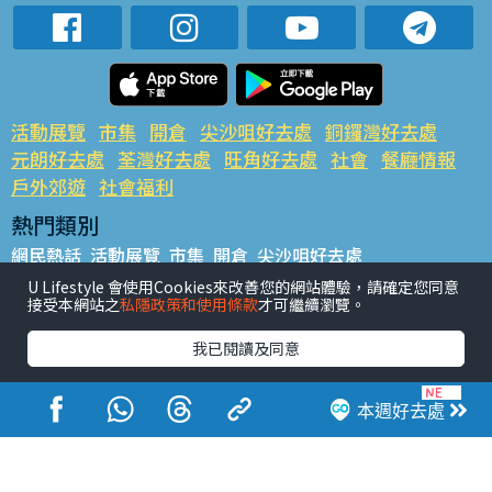
活動展覽
市集
開倉
尖沙咀好去處
銅鑼灣好去處
元朗好去處
荃灣好去處
旺角好去處
社會
餐廳情報
戶外郊遊
社會福利
熱門類別
網民熱話
活動展覽
市集
開倉
尖沙咀好去處
銅鑼灣好去處
元朗好去處
荃灣好去處
旺角好去處
社會
U Lifestyle 會使用Cookies來改善您的網站體驗，請確定您同意
接受本網站之
私隱政策和使用條款
才可繼續瀏覽。
餐廳情報
戶外郊遊
熱門標籤
我已閱讀及同意
#UGO搵好去處
#人氣活動推介
#美食社群熱話
#親子玩樂好去處
#ULifestyle應用程式
#限時搶
本週好去處
#UJetso禮物放送
#ULifestyle商戶中心
#著數
#網絡熱話
香港經濟日報版權所有©2026