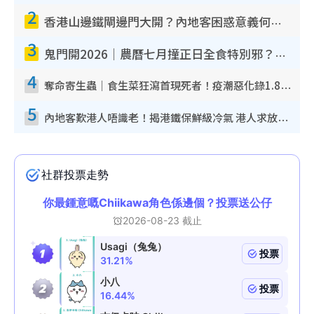
2
香港山邊鐵閘邊門大開？內地客困惑意義何在！網民神回覆：呢種叫法理性防禦
3
鬼門開2026｜農曆七月撞正日全食特別邪？專家警告切忌做一事！揭4大禁忌+2招保平安
4
奪命寄生蟲｜食生菜狂瀉首現死者！疫潮惡化錄1.8萬宗病例 揭洗菜3大謬誤
5
內地客歎港人唔識老！揭港鐵保鮮級冷氣 港人求放過：咪投訴