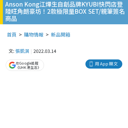
Anson Kong江熚生自創品牌KYUBI快閃店登
陸旺角朗豪坊！2款極限量BOX SET/親筆簽名
商品
首頁
購物情報
新品開箱
文:
張凱淇
2022.03.14
在Google追蹤
用 App 睇文
《UHK 港生活》