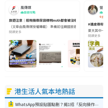
風傳媒
營養教
旅遊攻略
生
香港
旅遊注意｜搭飛機帶尿袋標明mAh都會被沒收😱出發前切記檢查「1
#連皮帶籽都
（文章由風傳媒授權轉載） 準備前往韓國旅遊的民眾，近期要特別留
夏天其中一種時
閱讀更多
閱讀更多
港生活人氣本地熱話
1
WhatsApp預設貼圖點刪？揭1招「反向操作」還原簡潔介面 附3步實測教學