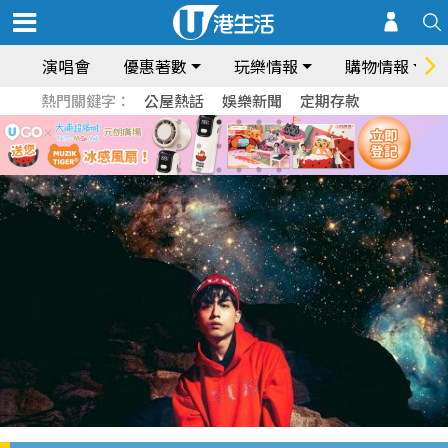
演唱會
優惠著數
玩樂情報
購物情報
熱門關鍵字：
公屋熱話
娛樂新聞
定期存款