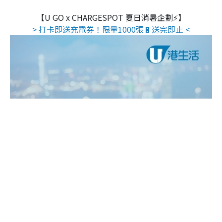
【U GO x CHARGESPOT 夏日消暑企劃⚡】
> 打卡即送充電券！限量1000張🔋送完即止 <