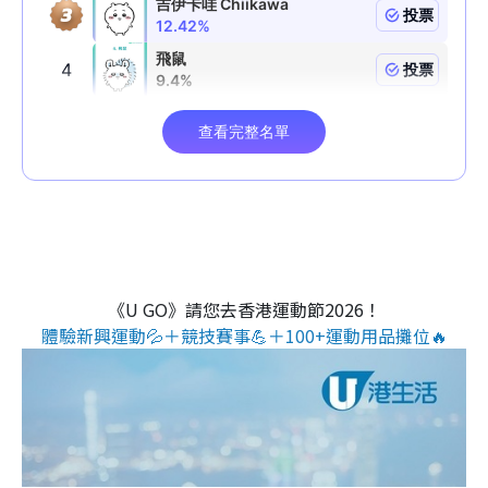
《U GO》請您去香港運動節2026！
體驗新興運動💦＋競技賽事💪＋100+運動用品攤位🔥