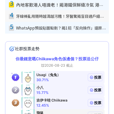
3
內地客歎港人唔識老！揭港鐵保鮮級冷氣 港人求放過：咪投訴
4
牙線棒亂用隨時越清越污糟！牙醫驚揭盲目過戶細菌恐致蛀牙：呢種先係日常真保養
5
WhatsApp預設貼圖點刪？揭1招「反向操作」還原簡潔介面 附3步實測教學