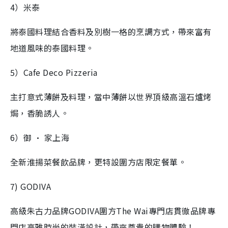
4）米泰
將泰國料理結合香料及別樹一格的烹調方式，帶來富有
地道風味的泰國料理。
5）Cafe Deco Pizzeria
主打意式薄餅及料理，當中薄餅以世界頂級高溫石爐烤
焗，香脆誘人。
6）御 · 家上海
全新淮揚菜餐飲品牌，更特設圍方店限定餐單。
7) GODIVA
高級朱古力品牌GODIVA圍方The Wai專門店貫徹品牌專
門店高雅時尚的裝潢設計，帶來尊貴的購物體驗！