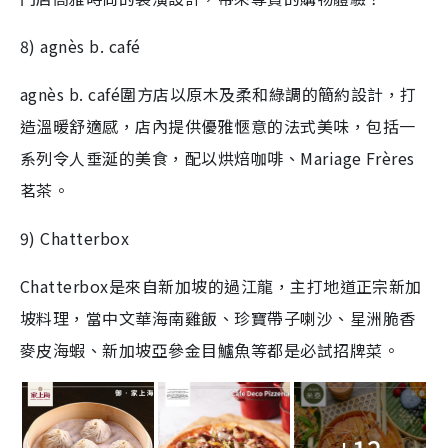
8) agnès b. café
agnès b. café圍方店以原木及柔和綠調的簡約設計，打
造溫暖舒適感，店內提供優雅愜意的法式美味，包括一
系列令人垂涎的美食，配以烘焙咖啡、Mariage Frères
茗茶。
9) Chatterbox
Chatterbox是來自新加坡的過江龍，主打地道正宗新加
坡料理，當中文華海南雞飯、珍寶帶子喇沙、星洲脆香
麥皮海蝦、新加坡亞參金目鱸魚等都是必試招牌菜。