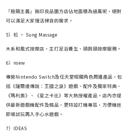
「極簡主義」無印良品圍方店佔地面積為過萬呎，絕對
可以滿足大家慢活掃貨的需求。
5）松 ‧ Sung Massage
木系和風式按摩店，主打足浴養生、頭肩頸按摩服務。
6）nsew
專營Nintendo Switch及任天堂相關角色周邊產品，包
括《薩爾達傳說：王國之淚》遊戲、配件及獨家特典、
《瑪利奧》、《星之卡比》等大熱授權產品。店內亦提
供最新遊戲機配件及精品，更特設打機專區，方便機迷
即場試玩再入手心水遊戲。
7）IDEAS