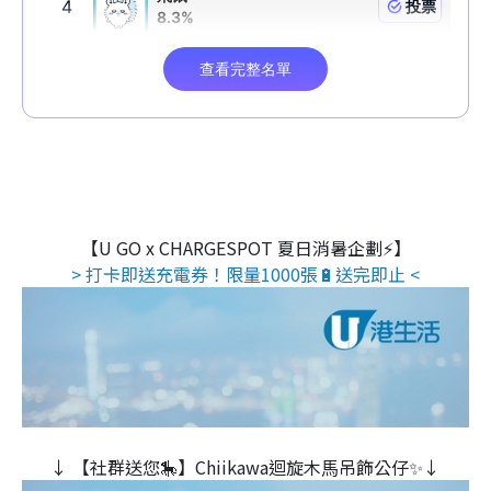
【U GO x CHARGESPOT 夏日消暑企劃⚡】
> 打卡即送充電券！限量1000張🔋送完即止 <
↓ 【社群送您🎠】Chiikawa迴旋木⾺吊飾公仔✨↓