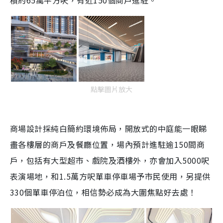
積約65萬平方呎，有近150個商戶進駐。
點擊圖片放大
商場設計採純白簡約環境佈局，開放式的中庭能一眼睇
盡各樓層的商戶及餐廳位置，場內預計進駐逾150間商
戶，包括有大型超市、戲院及酒樓外，亦會加入5000呎
表演場地，和1.5萬方呎單車停車場予市民使用，另提供
330個單車停泊位，相信勢必成為大圍焦點好去處！