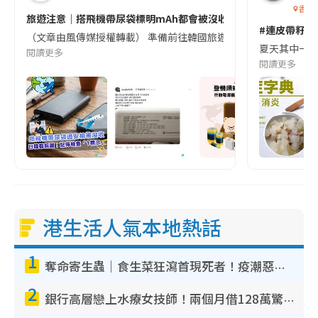
香港
旅遊注意｜搭飛機帶尿袋標明mAh都會被沒收😱出發前切記檢查「1
#連皮帶籽都
（文章由風傳媒授權轉載） 準備前往韓國旅遊的民眾，近期要特別留
夏天其中一種時
閱讀更多
閱讀更多
港生活人氣本地熱話
1
奪命寄生蟲｜食生菜狂瀉首現死者！疫潮惡化錄1.8萬宗病例 揭洗菜3大謬誤
2
銀行高層戀上水療女技師！兩個月借128萬驚覺「沉船」沉落火海 揭背後疑似邪教操控賣淫