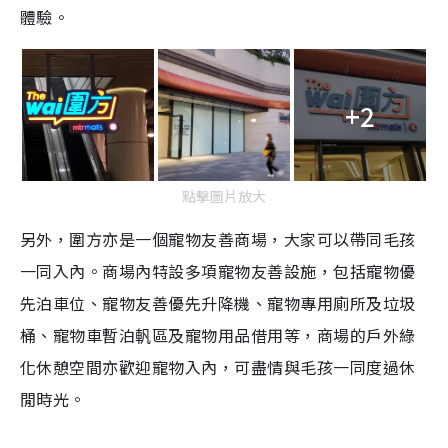
體驗。
T
i
m
+2
e
點擊圖片放大
另外，圍方亦是一個寵物友善商場，大家可以帶同毛孩
一同入內。商場內特設多項寵物友善設施，包括寵物優
先泊車位、寵物友善優先升降機、寵物專用廁所及垃圾
桶、寵物車暫泊軓區及寵物用品借用等，商場的戶外綠
化休憩空間亦歡迎寵物入內，可盡情與毛孩一同度過休
閒時光。