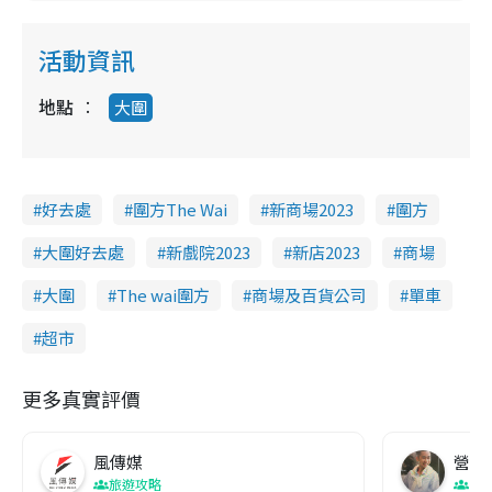
活動資訊
地點
大圍
好去處
圍方The Wai
新商場2023
圍方
大圍好去處
新戲院2023
新店2023
商場
大圍
The wai圍方
商場及百貨公司
單車
超市
更多真實評價
風傳媒
營養教
旅遊攻略
生