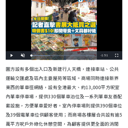
R
-
1:51
L
P
U
F
o
l
n
u
a
a
m
l
e
d
y
u
l
圍方設有多個出入口及新建行人天橋，連接車站、公共
e
t
s
d
e
c
m
:
r
運輸交匯處及區內主要屋苑等區域。商場同時連接新界
2
e
9
e
a
.
n
1
東西的單車徑網絡，設有全港最大、約13,000平方呎室
9
i
%
內單車停車場，提供330個單車泊位及一系列單車友善配
n
套設施，方便單車愛好者。室內停車場則提供390個車位
i
及39個電單車位供顧客使用；而商場各樓層合共設有逾5
n
萬平方呎戶外綠化休憩空間，為顧客提供更全面的消閒
g