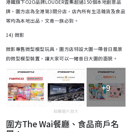
港鐵旗下O2O品牌LOUDER雲集超過150個本地創意品
牌，圍方店為全港第3間分店，店內所有生活雜貨及食品
等均為本地出品，文青一族必到。
14) 微影
微影專售微型模型玩具，圍方店特設大圍一帶昔日風景
的微型模型裝置，讓大家可以一睹昔日大圍的面貌。
+9
點擊圖片放大
圍方The Wai餐廳、食品商戶名