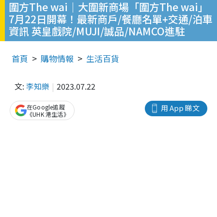
圍方The wai｜大圍新商場「圍方The wai」
7月22日開幕！最新商戶/餐廳名單+交通/泊車
資訊 英皇戲院/MUJI/誠品/NAMCO進駐
首頁
購物情報
生活百貨
文:
李知樂
2023.07.22
在Google追蹤
用 App 睇文
《UHK 港生活》