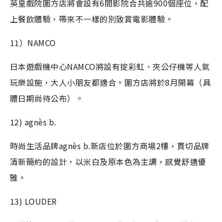
英皇戲院圍方店將會設有6間影院合共逾900個座位，配
上餐飲體驗，帶來不一樣的別致賞電影體驗。
11）NAMCO
日本遊戲機中心NAMCO將設有掟彩虹、夾公仔機等人氣
玩樂設施，大人小朋友都適合。圍方店將於8月開幕（具
體日期尚待公布）。
12) agnès b.
時尚生活品牌agnès b.新店位於圍方商場2樓，貫切品牌
清新簡約的設計，以米白及原本色為主調，感覺舒適優
雅。
13) LOUDER