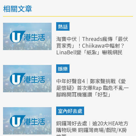
相關文章
熱話
淘寶中伏｜Threads瘋傳「最伏
買家秀」！Chiikawa中輻射？
LinaBell變「紙紮」嚇親網民
娛樂
中年好聲音4｜鄭家聲挑戰《愛
是懷疑》首次爆Rap 臨危不亂一
腳踢開耳機獲讚「好型」
室內好去處
銅鑼灣好去處︱逾20大HEA地方
購物玩樂 銅鑼灣商場/戲院/K房