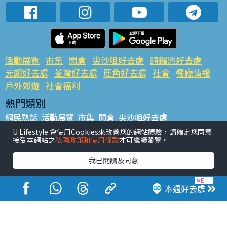
活動展覽
市集
開倉
尖沙咀好去處
銅鑼灣好去處
元朗好去處
荃灣好去處
旺角好去處
社會
餐廳情報
戶外郊遊
社會福利
熱門類別
網民熱話
活動展覽
市集
開倉
尖沙咀好去處
銅鑼灣好去處
元朗好去處
荃灣好去處
旺角好去處
社會
U Lifestyle 會使用Cookies來改善您的網站體驗，請確定您同意
接受本網站之
私隱政策和使用條款
才可繼續瀏覽。
餐廳情報
戶外郊遊
熱門標籤
我已閱讀及同意
#UGO搵好去處
#人氣活動推介
#美食社群熱話
#親子玩樂好去處
#ULifestyle應用程式
#限時搶
本週好去處
#UJetso禮物放送
#ULifestyle商戶中心
#著數
#網絡熱話
香港經濟日報版權所有©2026