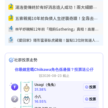
2
湯洛雯傳終於有好消息造人成功！兩大細節曝孕味極濃惹猜測：大肚婆先會咁！
3
五索親揭10年前負債人生逆襲奇蹟！全靠去一地方轉運後即遇上馬先生
4
林芊妤親解12年前「殘廁Gathering」真相！高層解約一句話重創尊嚴至今拒返TVB
5
《愛回家》隱形富豪臥虎藏龍！盤點12位財氣逼人的有錢藝人：呢位靚女3億身家唔憂做