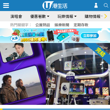
演唱會
優惠著數
玩樂情報
購物情報
熱門關鍵字：
公屋熱話
娛樂新聞
定期存款