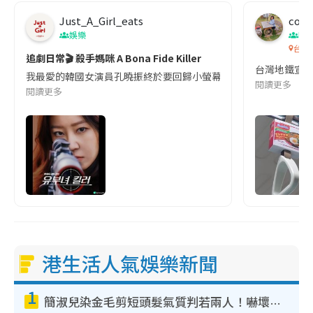
Just_A_Girl_eats
co c
娛樂
吹
台灣
追劇日常🎬 殺手媽咪 A Bona Fide Killer
台灣地鐵宣
我最愛的韓國女演員孔曉振終於要回歸小螢幕啦!這次的劇本改編自同名
閱讀更多
閱讀更多
港生活人氣娛樂新聞
1
簡淑兒染金毛剪短頭髮氣質判若兩人！嚇壞老公麥大力都認唔出：「你做咩事？」