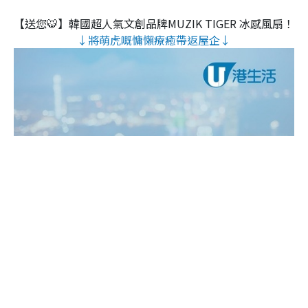
【送您🐯】韓國超人氣文創品牌MUZIK TIGER 冰感風扇！
↓將萌虎嘅慵懶療癒帶返屋企↓