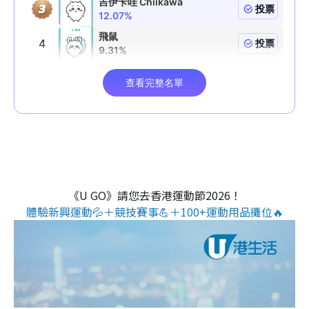
《U GO》請您去香港運動節2026！
體驗新興運動💦＋競技賽事💪＋100+運動用品攤位🔥