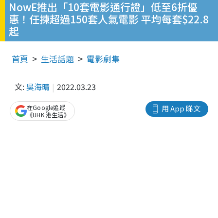
NowE推出「10套電影通行證」低至6折優
惠！任揀超過150套人氣電影 平均每套$22.8
起
首頁
生活話題
電影劇集
文:
吳海晴
2022.03.23
在Google追蹤
用 App 睇文
《UHK 港生活》