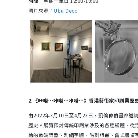
時間：
星期一至日
12:00-19:00
圖片來源：
Ubu Deco
2.《咔嗒⋯咔嗒⋯咔嗒⋯》香港藝術家印刷業歷
由2022年3月10日至4月23日，
凱倫偉伯畫廊邀
歷史。展覽探討傳統印刷業涉及的各種議題，從
動的數碼樂器、刺繡字體、蝕刻版畫、舊式書桌