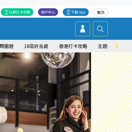
社群打卡攻略
商戶中心
下載 App
繁
简
周圍遊
18區好去處
香港打卡攻略
主題特集