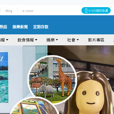
Blog
e-zone
U GO搵好去處
熱話
娛樂新聞
定期存款
情報
飲食情報
娛樂
社會
影片專區