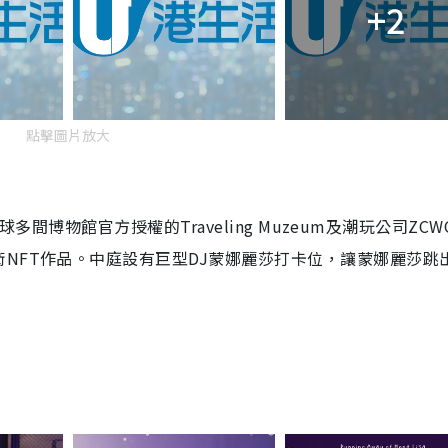
+2
點擊圖片放大
球多間博物館官方授權的Traveling Muzeum及潮玩公司ZC
NFT作品。中庭
設有巨型DJ
蒙娜麗莎打卡位，
讓蒙娜麗莎跳