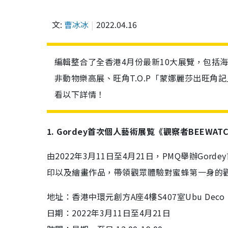
文:
曹冰冰
2022.04.16
編輯整合了全香港4月份最新10大展覽，包括
非動物樂高展、旺角T.O.P「蒙娜麗莎出旺角
看以下詳情！
1. Gordey首次個人藝術展覧《
觀察者BEEWATC
由2022年3月11日至4月21日，PMQ舉辦Gor
印以及繪畫作品，帶領觀眾體驗對蜜蜂第一身的
地址：
香港中環元創方A座4樓S407室Ubu Deco
日期：2022年3月11日至4月21日