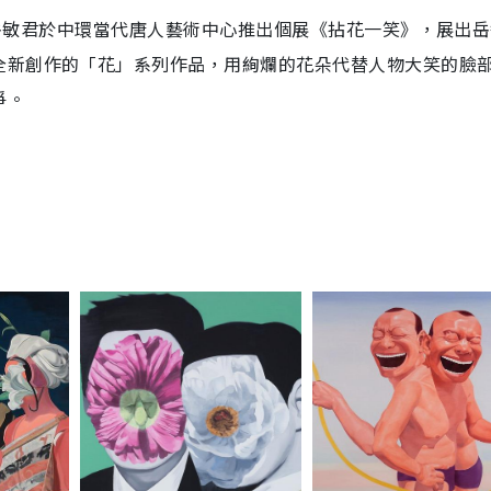
術家岳敏君於中環當代唐人藝術中心推出個展《拈花一笑》，展出
全新創作的「花」系列作品，用絢爛的花朵代替人物大笑的臉
爭。