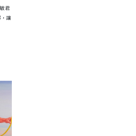
岳敏君
部，讓