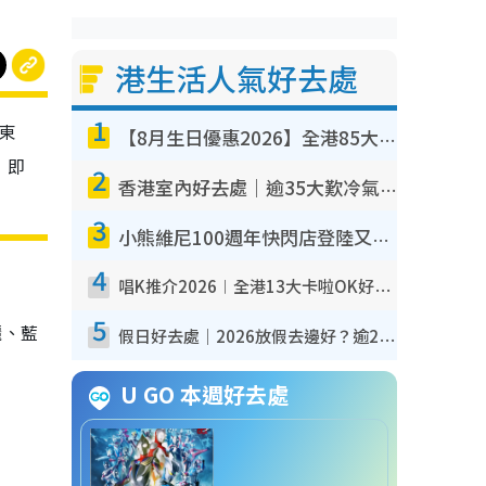
港生活人氣好去處
1
東
【8月生日優惠2026】全港85大食買玩著數攻略 自助餐/火鍋放題同行免費＋誠品/DONKI送現金券
，即
2
香港室內好去處｜逾35大歎冷氣室內好去處推介 室內活動免費避雨無懼落雨
3
小熊維尼100週年快閃店登陸又一城 重現百畝森林經典場景／獨家限定盲盒登場／專屬DIY香水
4
唱K推介2026︱全港13大卡啦OK好去處！最平$36起 日文K都有！(附地址+收費詳情)
5
曬、藍
假日好去處｜2026放假去邊好？逾20放假好去處郊外/秘景 休閒半日或一日遊
U GO 本週好去處