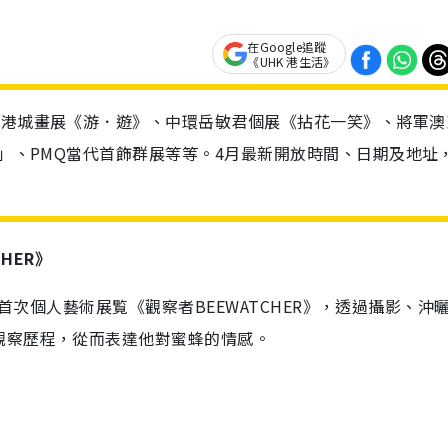
在Google追蹤
《UHK 港生活》
海港城畫展《游．遊》、中環岳敏君個展《拈花一笑》、將軍澳
記」、PMQ當代首飾群展等等。4月最新開放時間、日期及地址
HER
》
dey首次個人藝術展覧《
觀察者BEEWATCHER
》，
透過攝影、沖
觀察歷程，從而表達他對蜜蜂的情感。