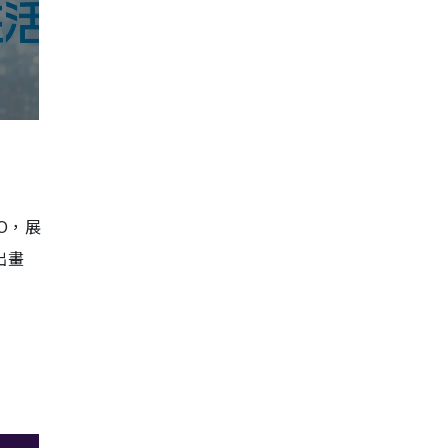
WO，展
出畫