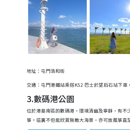
地址：屯門浩和街
交通：屯門港鐵站乘搭K52 巴士於望后石站下車
3.數碼港公園
位於港島南區的數碼港，環境清幽及寧靜，有不
箏。這裏不但能欣賞無敵大海景，亦可放風箏直