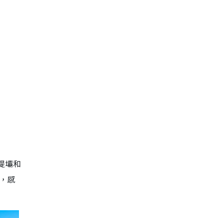
提壩和
，感