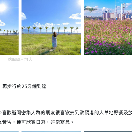
n
g
T
i
m
e
點擊圖片放大
，再步行約25分鐘到達
少喜歡避開密集人群的朋友很喜歡去到數碼港的大草地野餐及
至黃昏，便可欣賞日落，非常寫意。