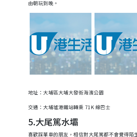
由朝玩到晚。
地址：大埔區大埔大發街海濱公園
交通：大埔墟港鐵站轉乘 71K 線巴士
5.大尾篤水壩
喜歡踩單車的朋友，相信對大尾篤都不會覺得陌