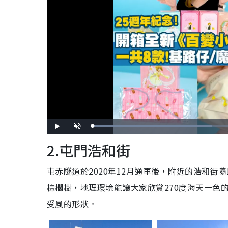
L
P
U
o
l
n
a
a
m
2.屯門浩和街
d
y
u
e
t
d
e
:
5
屯赤隧道於2020年12月通車後，附近的浩和
6
.
8
4
棕櫚樹，地理環境能讓大家欣賞270度海天一色
%
受風的形狀。