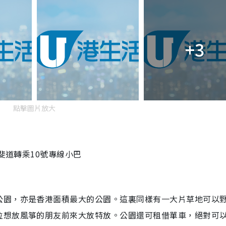
+3
點擊圖片放大
斐道轉乘10號專線小巴
公園，亦是香港面積最大的公園。這裏同樣有一大片草地可以
位想放風箏的朋友前來大放特放。公園還可租借單車，絕對可