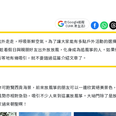
在Google追蹤
《UHK 港生活》
出外走走，呼吸新鮮空氣。為了讓大家能有多點戶外活動的選
以趁着假日與親朋好友出外放放風，化身成為追風箏的人。如果
街等地有幾吸引，就不要錯過這篇介紹文章了。
亦可飽覽西貢海景，前來放風箏的朋友可以一邊欣賞絕美景色
風勢亦相對急勁，吸引不少人來到這裏放風箏。大坳門除了是
家過來朝聖啊！