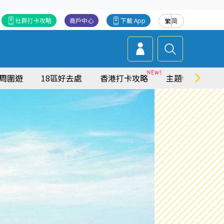
社群打卡攻略
商戶中心
下載 App
繁
简
周圍遊
18區好去處
香港打卡攻略
主題特集