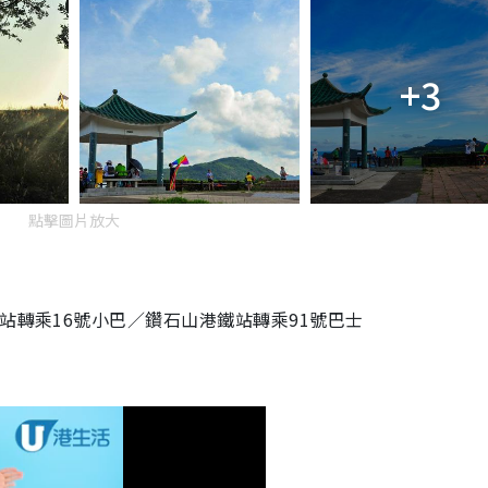
+3
點擊圖片放大
站轉乘16號小巴／鑽石山港鐵站轉乘91號巴士