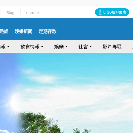
Blog
e-zone
U GO搵好去處
熱話
娛樂新聞
定期存款
情報
飲食情報
娛樂
社會
影片專區