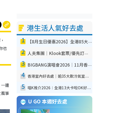
港生活人氣好去處
1
擇，
【8月生日優惠2026】全港85大食買玩著數攻略 自助餐/火鍋放題同行免費＋誠品/DONKI送現金券
你也
2
人夫集團｜Klook套票/優先訂票/公開發售搶飛攻略！附票價.購票連結.場地座位表
3
BIGBANG演唱會2026｜11月香港啟德開3場！實名制VIP申請、優先購票攻略
4
香港室內好去處｜逾35大歎冷氣室內好去處推介 室內活動免費避雨無懼落雨
5
，一邊
唱K推介2026︱全港13大卡啦OK好去處！最平$36起 日文K都有！(附地址+收費詳情)
放風箏
U GO 本週好去處