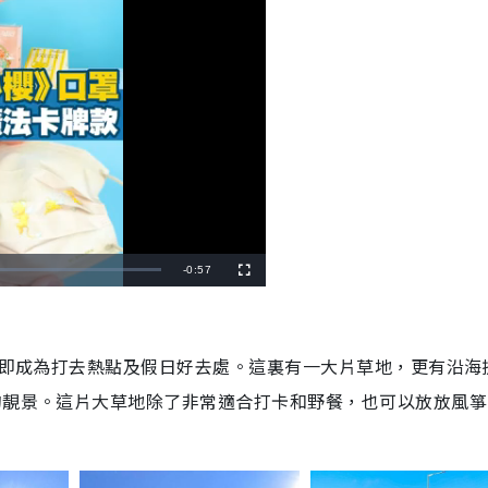
R
-
0:57
F
u
l
e
l
s
c
m
r
e
街隨即成為打去熱點及假日好去處。這裏有一大片草地，更有沿海
e
a
n
的靚景。這片大草地除了非常適合打卡和野餐，也可以放放風箏
i
n
i