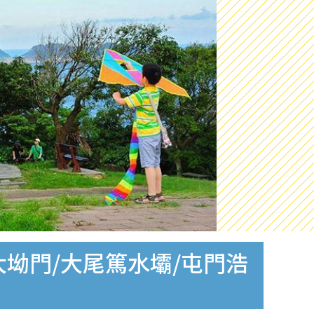
大坳門/大尾篤水壩/屯門浩