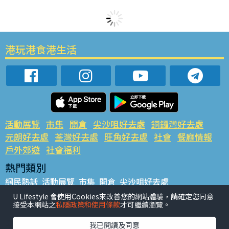
港玩港食港生活
活動展覽
市集
開倉
尖沙咀好去處
銅鑼灣好去處
元朗好去處
荃灣好去處
旺角好去處
社會
餐廳情報
戶外郊遊
社會福利
熱門類別
網民熱話
活動展覽
市集
開倉
尖沙咀好去處
銅鑼灣好去處
元朗好去處
荃灣好去處
旺角好去處
社會
U Lifestyle 會使用Cookies來改善您的網站體驗，請確定您同意
接受本網站之
私隱政策和使用條款
才可繼續瀏覽。
餐廳情報
戶外郊遊
熱門標籤
我已閱讀及同意