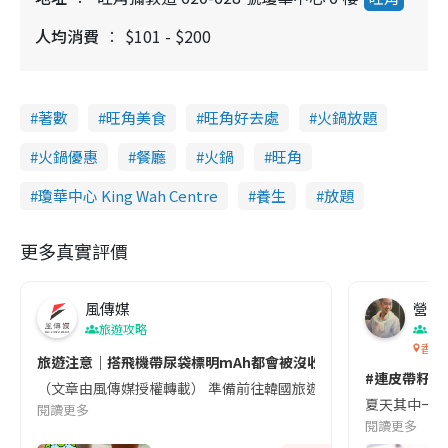
人均消費
$101 - $200
著數
旺角美食
旺角好去處
火鍋放題
火鍋優惠
餐廳
火鍋
旺角
瓊華中心 King Wah Centre
養生
放題
更多真實評價
風傳媒
營養教
旅遊攻略
生
香港
旅遊注意｜搭飛機帶尿袋標明mAh都會被沒收😱出發前切記檢查「1
#連皮帶籽都
（文章由風傳媒授權轉載） 準備前往韓國旅遊的民眾，近期要特別留
夏天其中一種時
閱讀更多
閱讀更多