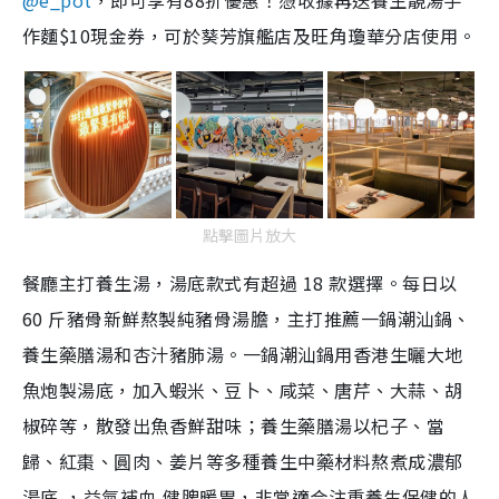
@e_pot
，即可享有88折優惠！憑收據再送養生靚湯手
作麵$10現金券，可於葵芳旗艦店及旺角瓊華分店使用。
點擊圖片放大
餐廳主打養生湯，湯底款式有超過 18 款選擇。每日以
60 斤豬骨新鮮熬製純豬骨湯膽，主打推薦一鍋潮汕鍋、
養生藥膳湯和杏汁豬肺湯。一鍋潮汕鍋用香港生曬大地
魚炮製湯底，加入蝦米、豆卜、咸菜、唐芹、大蒜、胡
椒碎等，散發出魚香鮮甜味；養生藥膳湯以杞子、當
歸、紅棗、圓肉、姜片等多種養生中藥材料熬煮成濃郁
湯底,，益氣補血,健脾暖胃，非常適合注重養生保健的人