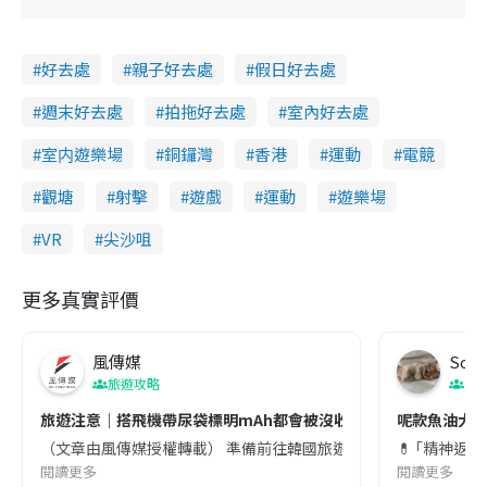
好去處
親子好去處
假日好去處
週末好去處
拍拖好去處
室內好去處
室内遊樂場
銅鑼灣
香港
運動
電競
觀塘
射擊
遊戲
運動
遊樂場
VR
尖沙咀
更多真實評價
風傳媒
Soul
旅遊攻略
生
旅遊注意｜搭飛機帶尿袋標明mAh都會被沒收😱出發前切記檢查「1
呢款魚油大家
（文章由風傳媒授權轉載） 準備前往韓國旅遊的民眾，近期要特別留
💊 ｢精神返
閱讀更多
閱讀更多