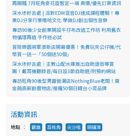
再開騷 7月旺角麥花臣暫定一場 票價/優先訂票資訊
深水埗好去處 | 派對EDM混音DJ速成課程體驗！專
業DJ分享行業嘻哈文化 學做DJ創出個性音樂
專訪90後少女創業開設牛仔布改造工作坊 利用舊衣
物循環再造 手作迷必試
冒險樂園將軍澳新店開幕優惠！免費玩夾公仔機/代
幣買一送一「50個送50個」
深水埗好去處｜主教山配水庫推出自助語音導賞
團！戴耳機聽錄音/每日設3節自助遊/附預約網站
專訪旺角90後型男露營潮店NothingBlue老闆！棄
金融高薪創選物店/搜羅50個日韓台小眾品牌
活動資訊
地點
觀塘
荔枝角
尖沙咀
銅鑼灣