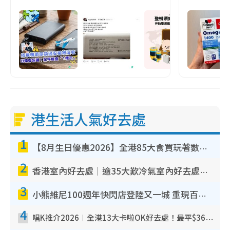
港生活人氣好去處
1
【8月生日優惠2026】全港85大食買玩著數攻略 自助餐/火鍋放題同行免費＋誠品/DONKI送現金券
2
香港室內好去處｜逾35大歎冷氣室內好去處推介 室內活動免費避雨無懼落雨
3
小熊維尼100週年快閃店登陸又一城 重現百畝森林經典場景／獨家限定盲盒登場／專屬DIY香水
4
唱K推介2026︱全港13大卡啦OK好去處！最平$36起 日文K都有！(附地址+收費詳情)