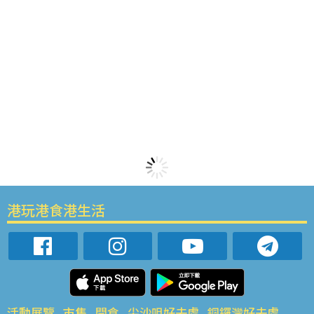
港玩港食港生活
活動展覽
市集
開倉
尖沙咀好去處
銅鑼灣好去處