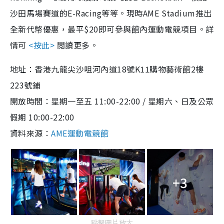
g
沙田馬場賽道的E-Racing等等。現時AME Stadium推出
T
全新代幣優惠，最平$20即可參與館內運動電競項目。詳
i
情可
<按此>
閲讀更多。
m
e
地址：
香港九龍尖沙咀河內道18號K11購物藝術館2樓
223號鋪
開放時間：
星期一至五 11:00-22:00 / 星期六、日及公眾
假期 10:00-22:00
資料來源：
AME運動電競館
+3
點擊圖片放大