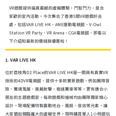
VR遊戲提供逼真震撼的虛擬體驗，鬥智鬥力，是合
家歡的室內活動。今次集合了香港5間VR遊戲好去
處，包括VAR LIVE HK、AME運動電競館、V-Owl
Station VR Party、VR Arena、CGA電競館，即看以
下介紹和最新的價錢與優惠啦！
1. VAR LIVE HK
位於荔枝角D2 Place的VAR LIVE HK是一間具有真實VR
技術的4DVR電競館，提供十多款實景遊戲，例如團隊冒
險、驚魂鬼屋、喪屍射擊、極速賽車等等，更有適合小
朋友的主題遊戲室，每款遊戲和槍械均由團隊獨家精心
設計。現場配備特製震動地台、風扇、音效等元素，讓
大家猶如親臨龐大的虛擬世界。現時購買單人1小時遊玩