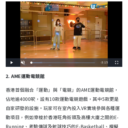
R
-
3:15
L
P
U
F
o
l
n
u
a
a
m
l
e
d
y
u
l
2. AME運動電競館
e
t
s
d
e
c
m
:
r
1
e
6
e
香港首個融合「運動」與「電競」的AME運動電競館，
a
.
n
6
2
i
佔地逾4000呎，設有10款運動電競遊戲，其中5款更是
%
n
自家研發的設施。玩家可在
室內投入VR實境參與各種運
i
動項目，例如穿梭於香港旺角街頭及高樓大廈之間的E-
n
Running、考驗傳球及射球技巧的E-Basketball、模擬