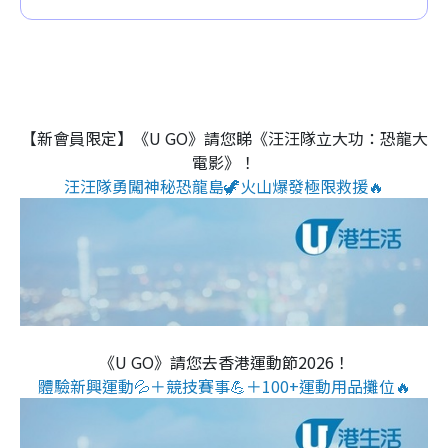
【新會員限定】《U GO》請您睇《汪汪隊立大功：恐龍大
電影》！
汪汪隊勇闖神秘恐龍島🦖火山爆發極限救援🔥
《U GO》請您去香港運動節2026！
體驗新興運動💦＋競技賽事💪＋100+運動用品攤位🔥