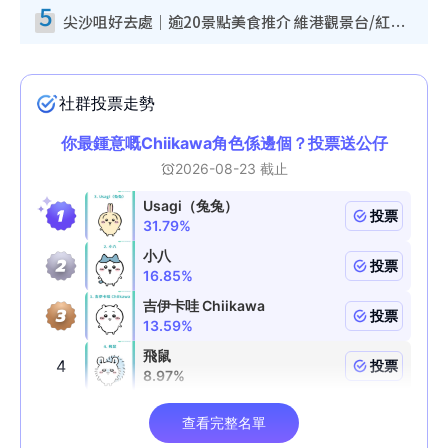
5
尖沙咀好去處｜逾20景點美食推介 維港觀景台/紅磚古蹟/九龍公園/室內遊樂場