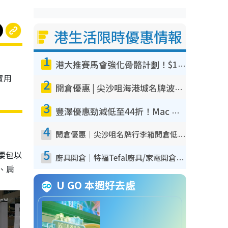
港生活限時優惠情報
1
港大推賽馬會強化骨骼計劃！$100骨質密度X光檢查 完成免費運動訓練送超市禮券！附參加資格
款實用
2
開倉優惠 | 尖沙咀海港城名牌波鞋開倉低至1折！On鞋$899起／Joy&Peace鞋履$98起
3
豐澤優惠勁減低至44折！Mac mini/iPhone17Pro大減價！廚房家電$220起
4
開倉優惠｜尖沙咀名牌行李箱開倉低至4折！一連5日 American Tourister/ace./Hallmark $200起！
5
腰包以
廚具開倉｜特福Tefal廚具/家電開倉低至3折！$220起買平底鍋/炒鑊/湯煲！電飯煲/吸塵機/燙斗$418起
揹、肩
U GO 本週好去處