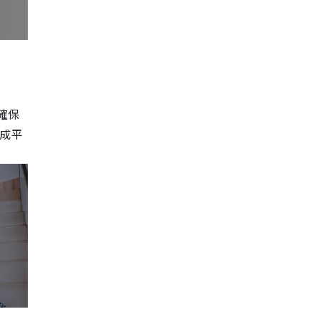
可確保
疊成平