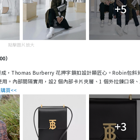
+5
點擊圖片放大
900）
Thomas Burberry 花押字鎖扣設計顯匠心。Robin包
。內部間隔實用，設2 個內部卡片夾層、1 個外拉鍊口袋、1
購買<<
+3