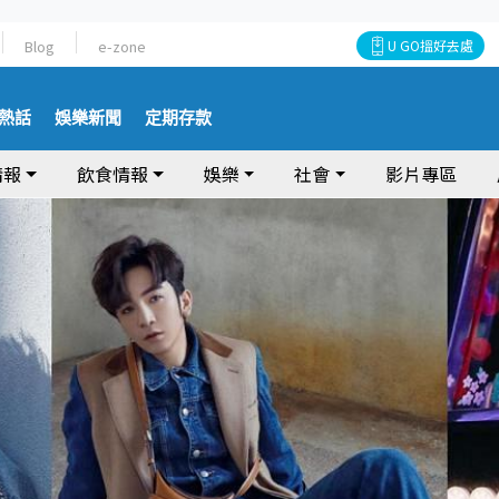
Blog
e-zone
U GO搵好去處
熱話
娛樂新聞
定期存款
情報
飲食情報
娛樂
社會
影片專區