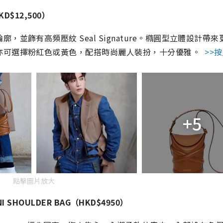
HKD$12,500）
並飾有高頻壓紋 Seal Signature。橢圓型立體設計帶來
亦可選擇粉紅色或黃色，配搭時尚麗人裝扮，十分優雅。
>>
+5
點擊圖片放大
INI SHOULDER BAG（HKD$4950）