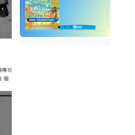
斜背帶可
 個