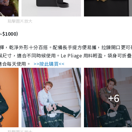
點擊圖片放大
0-$1000）
，多款淨色選擇，乾淨外形十分百搭。配備長手提方便易攜，拉鍊開口更
狀與尺寸，適合不同時候使用。Le Pliage 用料輕盈，袋身可折
適合每天使用。
>>按此購買<<
+6
點擊圖片放大