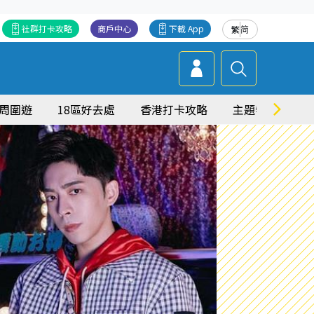
社群打卡攻略
商戶中心
下載 App
繁
简
周圍遊
18區好去處
香港打卡攻略
主題特集