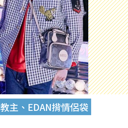
、教主、EDAN揹情侶袋