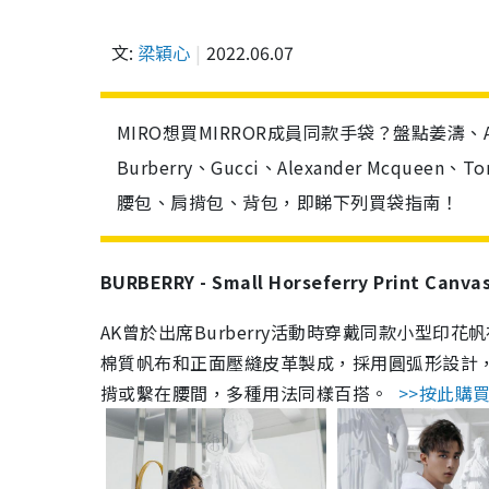
文:
梁穎心
2022.06.07
MIRO想買MIRROR成員同款手袋？盤點姜濤、A
Burberry、Gucci、Alexander Mcqu
腰包、肩揹包、背包，即睇下列買袋指南！
BURBERRY - Small Horseferry Print Can
AK曾於出席Burberry活動時穿戴同款小型
棉質帆布和正面壓縫皮革製成，採用圓弧形設計，靈感源
揹或繫在腰間，多種用法同樣百搭。
>>按此購買