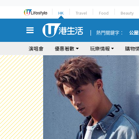
HK
Travel
Food
Beauty
熱門關鍵字：
公屋
演唱會
優惠著數
玩樂情報
購物