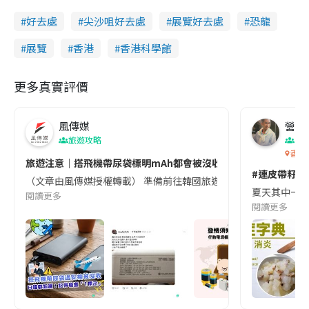
好去處
尖沙咀好去處
展覽好去處
恐龍
展覽
香港
香港科學館
更多真實評價
風傳媒
營養教
旅遊攻略
生
香港
旅遊注意｜搭飛機帶尿袋標明mAh都會被沒收😱出發前切記檢查「1
#連皮帶籽都
（文章由風傳媒授權轉載） 準備前往韓國旅遊的民眾，近期要特別留
夏天其中一種時
閱讀更多
閱讀更多