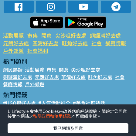
活動展覽
市集
開倉
尖沙咀好去處
銅鑼灣好去處
元朗好去處
荃灣好去處
旺角好去處
社會
餐廳情報
戶外郊遊
社會福利
熱門類別
網民熱話
活動展覽
市集
開倉
尖沙咀好去處
銅鑼灣好去處
元朗好去處
荃灣好去處
旺角好去處
社會
餐廳情報
戶外郊遊
熱門標籤
#UGO搵好去處
#人氣活動推介
#美食社群熱話
#親子玩樂好去處
#ULifestyle應用程式
#限時搶
U Lifestyle 會使用Cookies來改善您的網站體驗，請確定您同意
接受本網站之
私隱政策和使用條款
才可繼續瀏覽。
#UJetso禮物放送
#ULifestyle商戶中心
#著數
#網絡熱話
我已閱讀及同意
香港經濟日報版權所有©2026