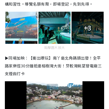
構和習性。導覽名額有限，即場登記，先到先得。
+3
點擊圖片放大
►同場加映：【衝出嚟玩】南丫島北角碼頭出發！全平
路家樂徑30分鐘抵達榕樹灣大街！牙較灣眺望發電廠三
支煙囪打卡