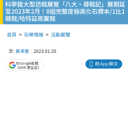
科學館大型恐龍展覽「八大‧尋龍記」展期延
至2023年2月！8組完整度極高化石標本/1比1
棘龍/哈特茲哥翼龍
首頁
玩樂情報
活動展覽
文:
黃卓瑩
2023.01.20
在Google追蹤
用 App 睇文
《UHK 港生活》