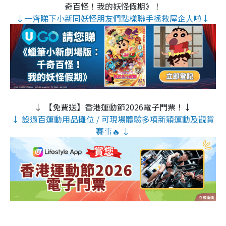
奇百怪！我的妖怪假期》！
↓一齊睇下小新同妖怪朋友們點樣聯手拯救屋企人啦↓
↓ 【免費送】香港運動節2026電子門票！↓
↓ 設過百運動用品攤位 / 可現場體驗多項新穎運動及觀賞
賽事🔥 ↓