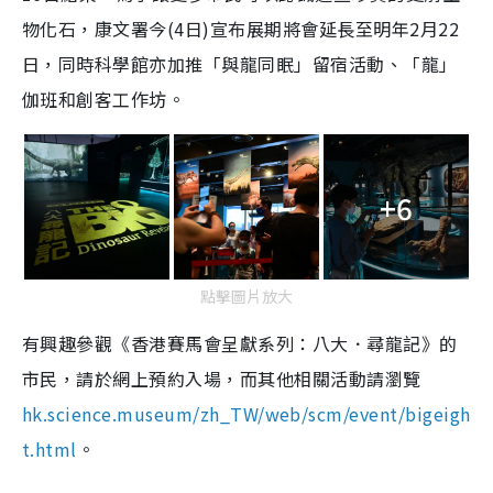
物化石，康文署今
(4
日
)
宣布展期將會延長至明年
2
月
22
日，同時科學館亦加推「與龍同眠」留宿活動、「龍」
伽班和創客工作坊。
+6
點擊圖片放大
有興趣參觀《香港賽馬會呈獻系列：八大．尋龍記》的
市民，請於網上預約入場，而其他相關活動請瀏覽
hk.science.museum/zh_TW/web/scm/event/bigeigh
t.html
。