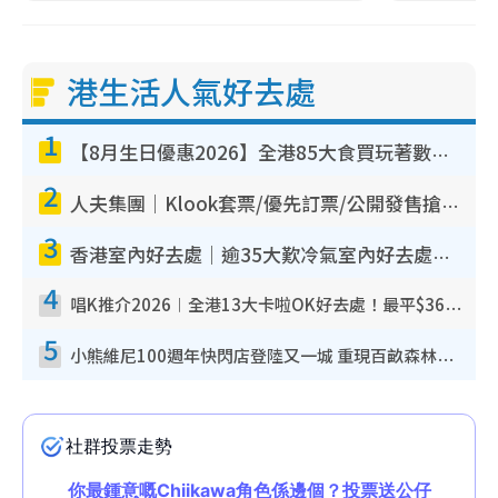
港生活人氣好去處
1
【8月生日優惠2026】全港85大食買玩著數攻略 自助餐/火鍋放題同行免費＋誠品/DONKI送現金券
2
人夫集團｜Klook套票/優先訂票/公開發售搶飛攻略！附票價.購票連結.場地座位表
3
香港室內好去處｜逾35大歎冷氣室內好去處推介 室內活動免費避雨無懼落雨
4
唱K推介2026︱全港13大卡啦OK好去處！最平$36起 日文K都有！(附地址+收費詳情)
5
小熊維尼100週年快閃店登陸又一城 重現百畝森林經典場景／獨家限定盲盒登場／專屬DIY香水