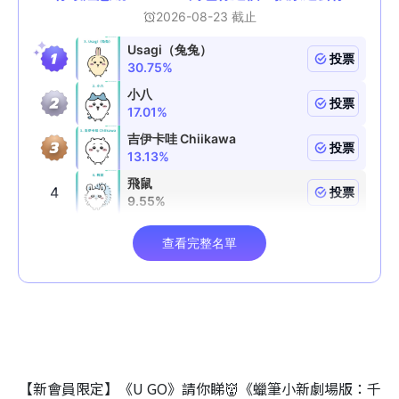
【新會員限定】《U GO》請你睇👹《蠟筆小新劇場版：千