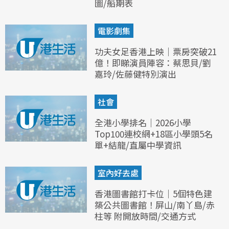
圖/船期表
電影劇集
功夫女足香港上映｜票房突破21
億！即睇演員陣容：蔡思貝/劉
嘉玲/佐藤健特別演出
社會
全港小學排名｜2026小學
Top100連校網+18區小學頭5名
單+結龍/直屬中學資訊
室內好去處
香港圖書館打卡位｜5個特色建
築公共圖書館！屏山/南丫島/赤
柱等 附開放時間/交通方式