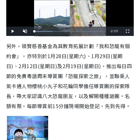
R
-
2:05
L
P
U
F
o
l
n
u
a
a
m
l
e
d
y
u
l
另外，領賢慈善基金為其教育拓展計劃「我和恐龍有個
e
t
s
d
e
c
m
:
r
約會」，亦特別於1月28日(星期六)、1月29日(星期
2
e
5
e
a
.
n
9
日)、2月12日(星期日)及2月19日(星期日)，推出每日四
2
i
%
節的免費粵語周末導賞團「恐龍探索之旅」，並聯乘人
n
氣卡通人物櫻桃小丸子和花輪同學擔任導賞團的探索隊
i
長，帶大家認識八大恐龍朋友，以及解開種種謎團。名
n
額有限，每節導賞前15分鐘現場開始登記，先到先得。
g
T
i
m