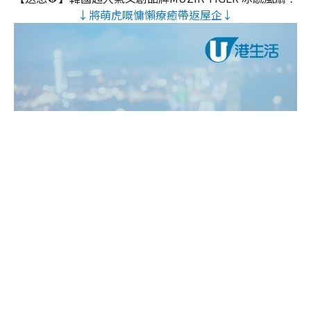
↓將萌虎嘅慵懶療癒帶返屋企↓