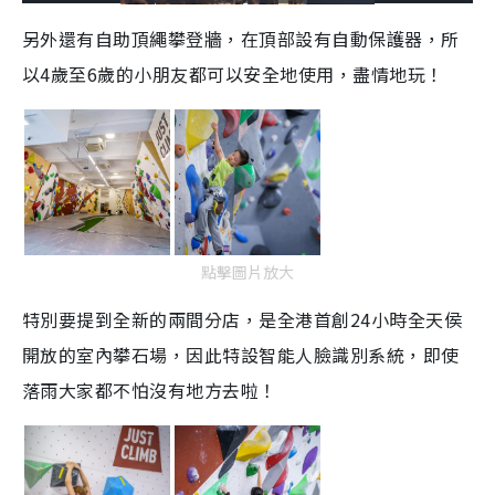
o
l
n
u
a
a
m
l
e
d
y
u
l
另外還有自助頂繩攀登牆，在頂部設有自動保護器，所
e
t
s
d
e
c
m
:
r
以4歲至6歲的小朋友都可以安全地使用，盡情地玩！
3
e
4
e
a
.
n
1
2
i
%
n
i
n
g
點擊圖片放大
T
特別要提到全新的兩間分店，是全港首創24小時全天侯
i
開放的室內攀石場，因此特設智能人臉識別系統，即使
m
落雨大家都不怕沒有地方去啦！
e