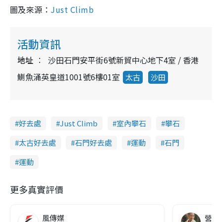
圖及來源：
Just Climb
活動資訊
地址
沙田石門安平街6號新貿中心地下4室 / 香港
鰂魚涌英皇道1001號6樓01室
太古
沙田
好去處
Just Climb
室內攀石
攀石
太古好去處
石門好去處
運動
石門
運動
更多真實評價
風傳媒
營養教