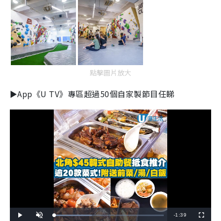
點擊圖片放大
►App《U TV》專區超過50個自家製節目任睇
R
-
1:39
L
P
U
F