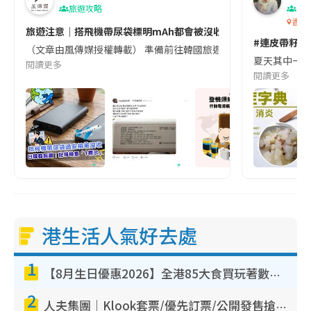
旅遊攻略
生
香港
旅遊注意｜搭飛機帶尿袋標明mAh都會被沒收😱出發前切記檢查「1
#連皮帶籽都
（文章由風傳媒授權轉載） 準備前往韓國旅遊的民眾，近期要特別留
夏天其中一種時
閱讀更多
閱讀更多
港生活人氣好去處
1
【8月生日優惠2026】全港85大食買玩著數攻略 自助餐/火鍋放題同行免費＋誠品/DONKI送現金券
2
人夫集團｜Klook套票/優先訂票/公開發售搶飛攻略！附票價.購票連結.場地座位表