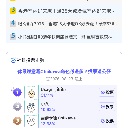
3
香港室內好去處｜逾35大歎冷氣室內好去處推介 室內活動免費避雨無懼落雨
4
唱K推介2026︱全港13大卡啦OK好去處！最平$36起 日文K都有！(附地址+收費詳情)
5
小熊維尼100週年快閃店登陸又一城 重現百畝森林經典場景／獨家限定盲盒登場／專屬DIY香水