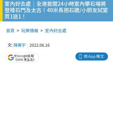
室內好去處｜全港首間24小時室內攀石場將
登陸石門及太古！40米長抱石牆/小朋友試堂
買1送1！
首頁
玩樂情報
室內好去處
文:
陳菁宇
2022.06.16
在Google追蹤
用 App 睇文
《UHK 港生活》