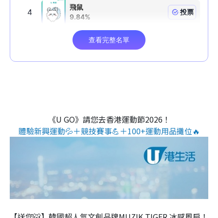
《U GO》請您去香港運動節2026！
體驗新興運動💦＋競技賽事💪＋100+運動用品攤位🔥
【送您🐯】韓國超人氣文創品牌MUZIK TIGER 冰感風扇！