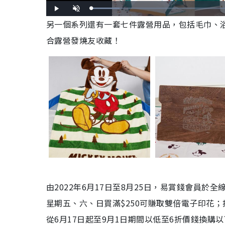
L
P
U
o
l
n
a
a
另一個系列還有一套七件露營用品，包括毛巾、
m
d
y
u
e
t
d
e
合露營發燒友收藏！
:
1
3
.
5
0
%
由2022年6月17日至8月25日，易賞錢會員於
星期五、六、日買滿$250可賺取雙倍電子印花
從6月17日起至9月1日期間以低至6折價錢換購