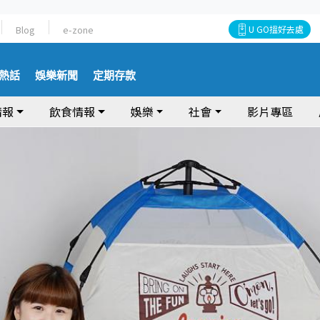
Blog
e-zone
U GO搵好去處
熱話
娛樂新聞
定期存款
情報
飲食情報
娛樂
社會
影片專區