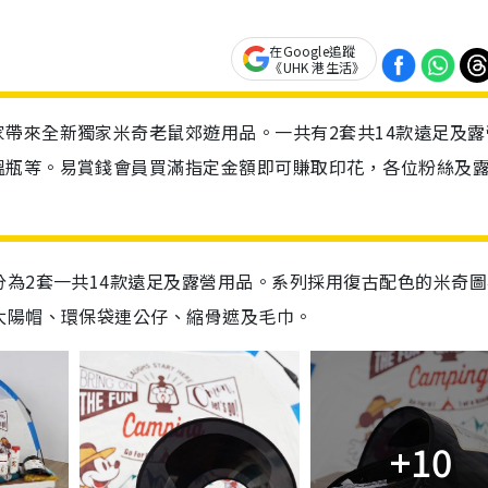
在Google追蹤
《UHK 港生活》
帶來全新獨家米奇老鼠郊遊用品。一共有2套共14款遠足及露
溫瓶等。易賞錢會員買滿指定金額即可賺取印花，各位粉絲及
為2套一共14款遠足及露營用品。系列採用復古配色的米奇圖
太陽帽、環保袋連公仔、縮骨遮及毛巾。
+10