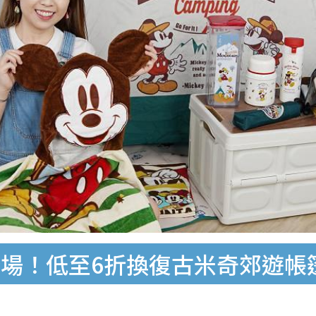
場！低至6折換復古米奇郊遊帳篷