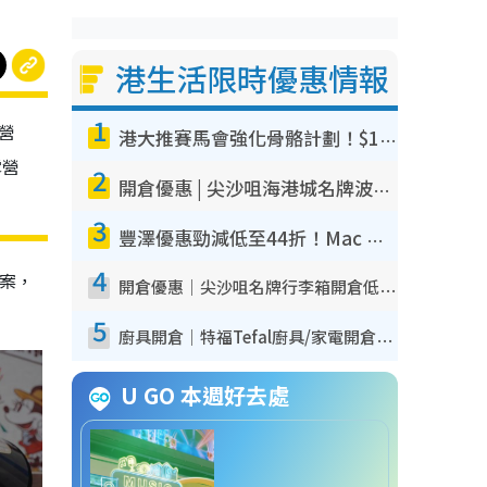
港生活限時優惠情報
1
營
港大推賽馬會強化骨骼計劃！$100骨質密度X光檢查 完成免費運動訓練送超市禮券！附參加資格
露營
2
開倉優惠 | 尖沙咀海港城名牌波鞋開倉低至1折！On鞋$899起／Joy&Peace鞋履$98起
3
豐澤優惠勁減低至44折！Mac mini/iPhone17Pro大減價！廚房家電$220起
4
案，
開倉優惠｜尖沙咀名牌行李箱開倉低至4折！一連5日 American Tourister/ace./Hallmark $200起！
5
廚具開倉｜特福Tefal廚具/家電開倉低至3折！$220起買平底鍋/炒鑊/湯煲！電飯煲/吸塵機/燙斗$418起
U GO 本週好去處