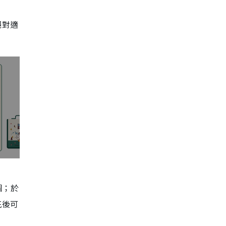
絕對適
個；於
花後可
！