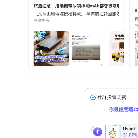
旅遊注意｜搭飛機帶尿袋標明mAh都會被沒收😱出發前
（文章由風傳媒授權轉載） 準備前往韓國旅遊的民眾，
夏
閱讀更多