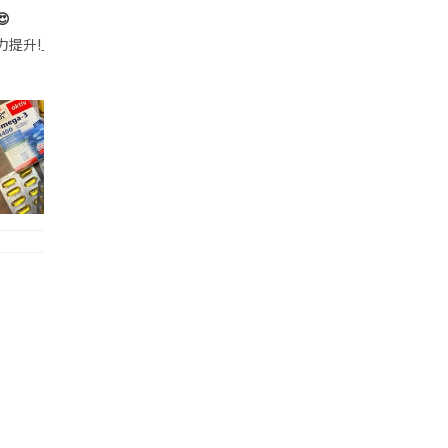

帶的行動電源機身已標示「10000mAh」，卻仍被要求當場丟棄，讓他
注力提升!｣ 長時間對住電腦､剪片寫稿,成日覺得眼睛乾澀､腦袋好似｢斷線｣｡試咗
好多鮮為人知嘅好處：減肥、消水腫、降血脂、美白養顏👇 冬瓜5大功效✨ 1️⃣ 利尿