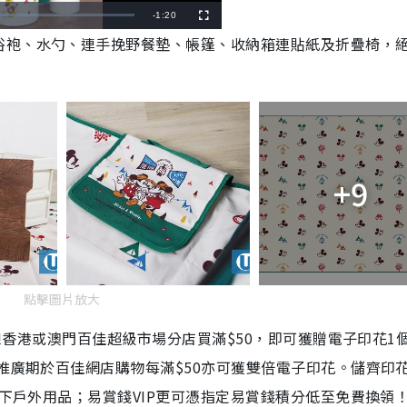
R
-
1:20
F
u
浴袍、水勺、連手挽野餐墊、帳篷、收納箱連貼紙及折疊椅，
l
e
l
s
c
m
r
e
e
a
n
i
n
+9
i
n
g
T
i
點擊圖片放大
m
全線香港或澳門百佳超級市場分店買滿$50，即可獲贈電子印花1
e
；推廣期於百佳網店購物每滿$50亦可獲雙倍電子印花。儲齊印
以下戶外用品；易賞錢VIP更可憑指定易賞錢積分低至免費換領