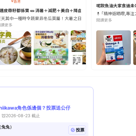
香港
切記檢查「1標示」🚨
呢款魚油大家食過未
#連皮帶籽都係寶 🥒 消暑＋減肥＋美白＋降血脂
近期要特別留意隨身行李中的行動電源。一名旅客日前在機場安檢時，明明攜
💊 ｢精神返晒嚟,專
天其中一種時令蔬果非冬瓜莫屬！大暑之日，點都要飲碗冬瓜湯消暑解渴！除了解暑，冬瓜仲有
閱讀更多
閱讀更多