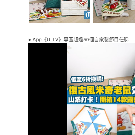
App
U TV
50
►
《
》專區超過
個自家製節目任睇