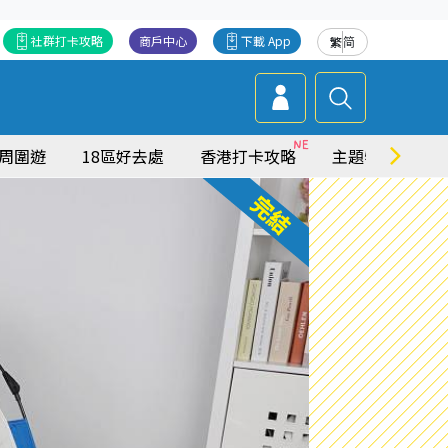
社群打卡攻略
商戶中心
下載 App
繁
简
周圍遊
18區好去處
香港打卡攻略
主題特集