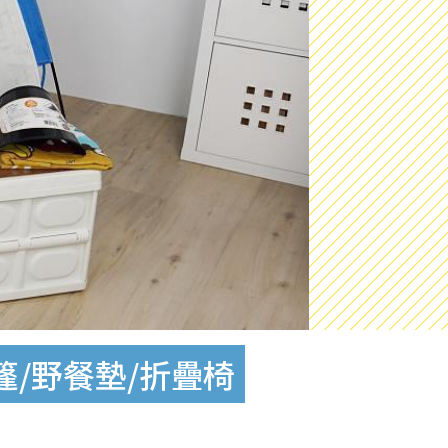
/野餐墊/折疊椅