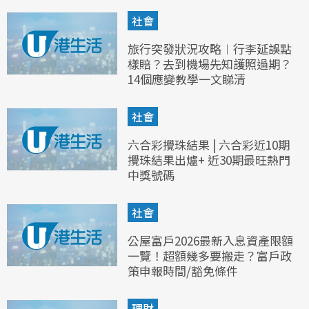
社會
旅行突發狀況攻略︱行李延誤點
樣賠？去到機場先知護照過期？
14個應變教學一文睇清
社會
六合彩攪珠結果 | 六合彩近10期
攪珠結果出爐+ 近30期最旺熱門
中獎號碼
社會
公屋富戶2026最新入息資產限額
一覽！超額幾多要搬走？富戶政
策申報時間/豁免條件
理財