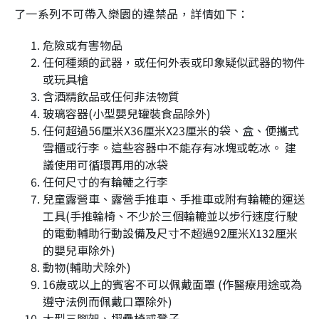
了一系列不可帶入樂園的違禁品，詳情如下：
危險或有害物品
任何種類的武器，或任何外表或印象疑似武器的物件
或玩具槍
含酒精飲品或任何非法物質
玻璃容器(小型嬰兒罐裝食品除外)
任何超過56厘米X36厘米X23厘米的袋、盒、便攜式
雪櫃或行李。這些容器中不能存有冰塊或乾冰。 建
議使用可循環再用的冰袋
任何尺寸的有輪轆之行李
兒童露營車、露營手推車、手推車或附有輪轆的運送
工具(手推輪椅、不少於三個輪轆並以步行速度行駛
的電動輔助行動設備及尺寸不超過92厘米X132厘米
的嬰兒車除外)
動物(輔助犬除外)
16歲或以上的賓客不可以佩戴面罩 (作醫療用途或為
遵守法例而佩戴口罩除外)
大型三腳架、摺疊椅或凳子