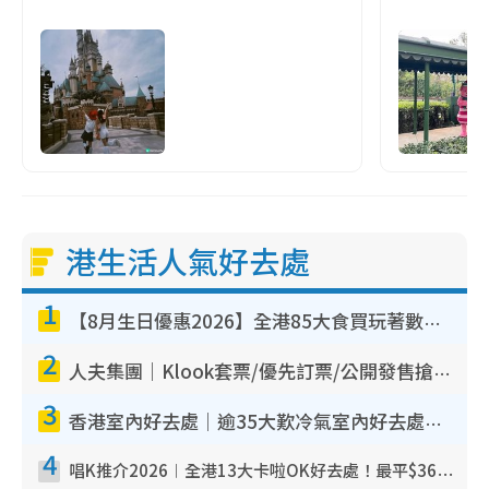
港生活人氣好去處
1
【8月生日優惠2026】全港85大食買玩著數攻略 自助餐/火鍋放題同行免費＋誠品/DONKI送現金券
2
人夫集團｜Klook套票/優先訂票/公開發售搶飛攻略！附票價.購票連結.場地座位表
3
香港室內好去處｜逾35大歎冷氣室內好去處推介 室內活動免費避雨無懼落雨
4
唱K推介2026︱全港13大卡啦OK好去處！最平$36起 日文K都有！(附地址+收費詳情)