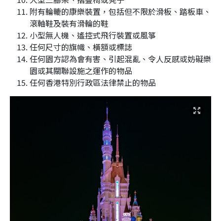
附有輪轆的康樂裝置，包括但不限於滑板、踏板車、
滾軸鞋及裝有滑輪的鞋
小型無人機、遙控式飛行裝置或風箏
任何尺寸的旗幟、橫額或標誌
任何園方認為會有害、引起混亂、令人反感或妨礙樂
園或其關聯設施之運作的物品
任何香港特別行政區法律禁止的物品