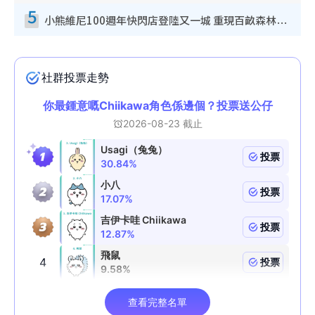
5
小熊維尼100週年快閃店登陸又一城 重現百畝森林經典場景／獨家限定盲盒登場／專屬DIY香水