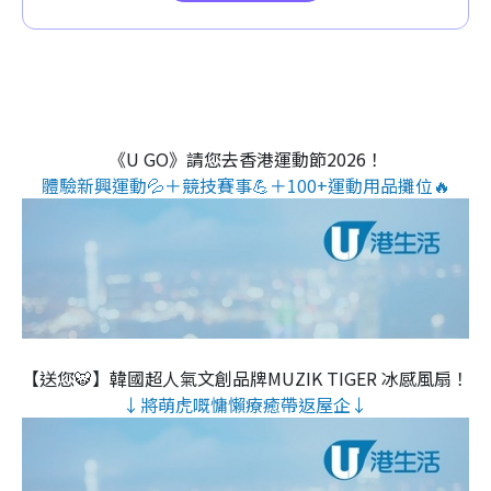
《U GO》請您去香港運動節2026！
體驗新興運動💦＋競技賽事💪＋100+運動用品攤位🔥
【送您🐯】韓國超人氣文創品牌MUZIK TIGER 冰感風扇！
↓將萌虎嘅慵懶療癒帶返屋企↓