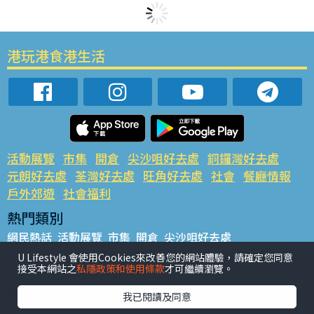
港玩港食港生活
活動展覽
市集
開倉
尖沙咀好去處
銅鑼灣好去處
元朗好去處
荃灣好去處
旺角好去處
社會
餐廳情報
戶外郊遊
社會福利
熱門類別
網民熱話
活動展覽
市集
開倉
尖沙咀好去處
銅鑼灣好去處
元朗好去處
荃灣好去處
旺角好去處
社會
U Lifestyle 會使用Cookies來改善您的網站體驗，請確定您同意
接受本網站之
私隱政策和使用條款
才可繼續瀏覽。
餐廳情報
戶外郊遊
熱門標籤
我已閱讀及同意