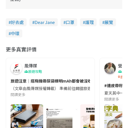
好去處
Dear Jane
口罩
護理
展覽
中環
更多真實評價
風傳媒
營養教
旅遊攻略
生
香港
旅遊注意｜搭飛機帶尿袋標明mAh都會被沒收😱出發前切記檢查「1
#連皮帶籽都
（文章由風傳媒授權轉載） 準備前往韓國旅遊的民眾，近期要特別留
夏天其中一種時
閱讀更多
閱讀更多