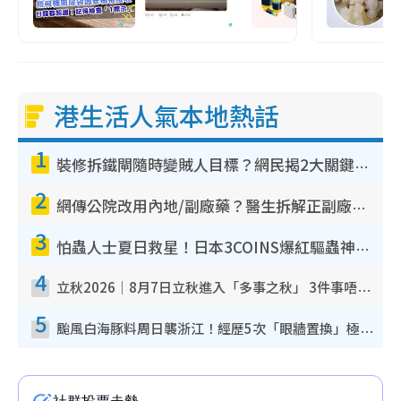
港生活人氣本地熱話
1
裝修拆鐵閘隨時變賊人目標？網民揭2大關鍵用途：裝新式等於白裝？附新舊鐵閘分別
2
網傳公院改用內地/副廠藥？醫生拆解正副廠分別 揭4類人換藥隨時出事
3
怕蟲人士夏日救星！日本3COINS爆紅驅蟲神器$45起 1招「全程免觸碰」輕鬆搞定小強
4
立秋2026｜8月7日立秋進入「多事之秋」 3件事唔做得！專家教6招開運 清枱頭／銀包納氣接好運
5
颱風白海豚料周日襲浙江！經歷5次「眼牆置換」極罕見 成登陸內地最長途颱風