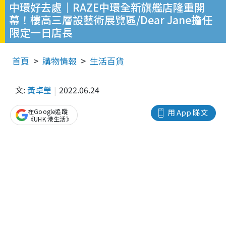
中環好去處｜RAZE中環全新旗艦店隆重開
幕！樓高三層設藝術展覽區/Dear Jane擔任
限定一日店長
首頁
購物情報
生活百貨
文:
黃卓瑩
2022.06.24
在Google追蹤
用 App 睇文
《UHK 港生活》