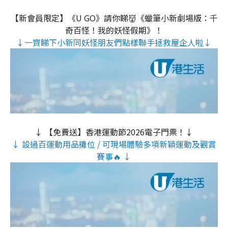
【新會員限定】《U GO》請你睇👹《蠟筆小新劇場版：千
奇百怪！我的妖怪假期》！
↓一齊睇下小新同妖怪朋友們點樣聯手拯救屋企人啦↓
↓ 【免費送】香港運動節2026電子門票！↓
↓ 設過百運動用品攤位 / 可現場體驗多項新穎運動及觀賞
賽事🔥 ↓