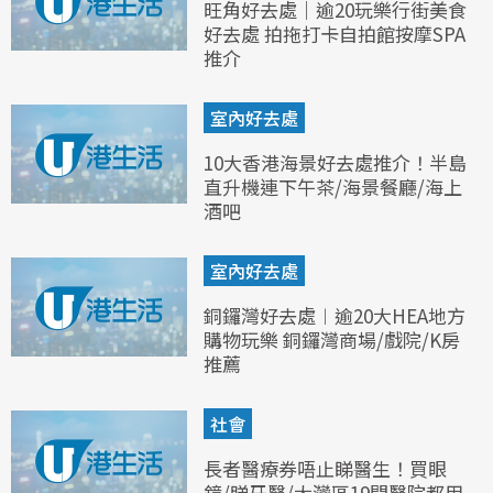
旺角好去處｜逾20玩樂行街美食
好去處 拍拖打卡自拍館按摩SPA
推介
室內好去處
10大香港海景好去處推介！半島
直升機連下午茶/海景餐廳/海上
酒吧
室內好去處
銅鑼灣好去處︱逾20大HEA地方
購物玩樂 銅鑼灣商場/戲院/K房
推薦
社會
長者醫療券唔止睇醫生！買眼
鏡/睇牙醫/大灣區19間醫院都用