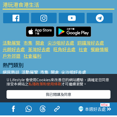
港玩港食港生活
活動展覽
市集
開倉
尖沙咀好去處
銅鑼灣好去處
元朗好去處
荃灣好去處
旺角好去處
社會
餐廳情報
戶外郊遊
社會福利
熱門類別
網民熱話
活動展覽
市集
開倉
尖沙咀好去處
銅鑼灣好去處
元朗好去處
荃灣好去處
旺角好去處
社會
U Lifestyle 會使用Cookies來改善您的網站體驗，請確定您同意
接受本網站之
私隱政策和使用條款
才可繼續瀏覽。
餐廳情報
戶外郊遊
熱門標籤
我已閱讀及同意
#UGO搵好去處
#人氣活動推介
#美食社群熱話
#親子玩樂好去處
#ULifestyle應用程式
#限時搶
本週好去處
#UJetso禮物放送
#ULifestyle商戶中心
#著數
#網絡熱話