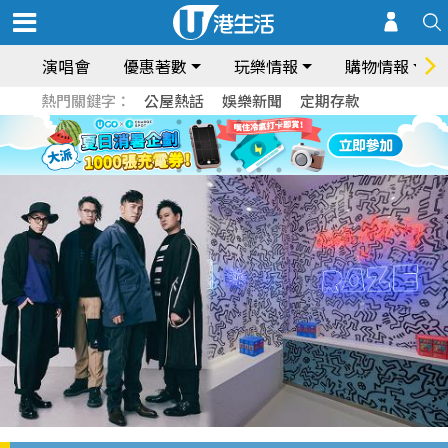
演唱會
優惠著數
玩樂情報
購物情報
熱門關鍵字：
公屋熱話
娛樂新聞
定期存款