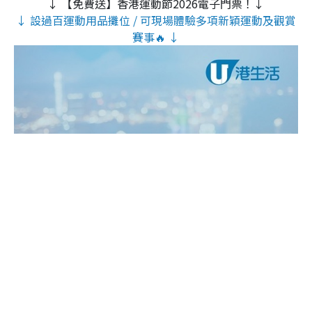
↓ 【免費送】香港運動節2026電子門票！↓
↓ 設過百運動用品攤位 / 可現場體驗多項新穎運動及觀賞
賽事🔥 ↓