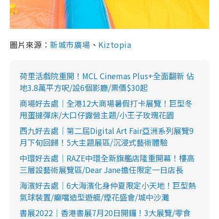
圖片來源：
新城市廣場
、
Kiztopia
荷里活戲院重開！MCL Cinemas Plus+全面翻新 佔
地3.8萬平方呎/設6個影廳/票價$30起
商場好去處｜全港12大商場暑假打卡展覽！巨型冬
甩蛋撻彈床/大口仔露營主題/小王子玫瑰花園
西九好去處｜第二屆Digital Art Fair亞洲系列展覽9
月下旬回歸！5大主題展區/沉浸式藝術體驗
中環好去處｜RAZE中環全新旗艦店隆重開幕！樓高
三層設藝術展覽區/Dear Jane擔任限定一日店長
海濱好去處｜6大海濱化身仲夏限定小天地！巨型熱
氣球裝置/癲噹造型遊艇/煙花盛會/城中沙灘
書展2022｜香港書展7月20日開鑼！3大展覽/零食