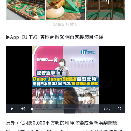
+4
點擊圖片放大
►App《U TV》專區超過50個自家製節目任睇
R
-
1:49
L
P
U
F
o
l
n
u
a
a
m
l
e
d
y
u
l
另外，佔地60,000平方呎的地庫將變成全新娛樂體驗
e
t
s
d
e
c
m
:
r
2
e