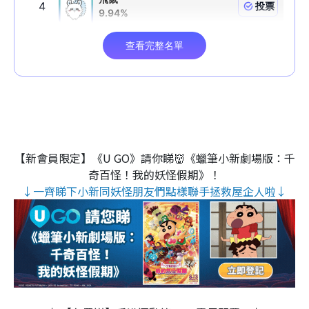
【新會員限定】《U GO》請你睇👹《蠟筆小新劇場版：千
奇百怪！我的妖怪假期》！
↓一齊睇下小新同妖怪朋友們點樣聯手拯救屋企人啦↓