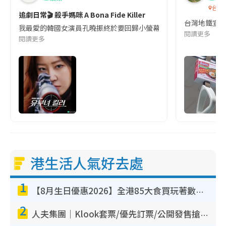
台灣
追劇日常🎬 殺手媽咪 A Bona Fide Killer
台灣地鐵宣
我最愛的韓國女演員孔曉振終於要回歸小螢幕啦!這次的劇本改編自同名
閱讀更多
閱讀更多
港生活人氣好去處
1
【8月生日優惠2026】全港85大食買玩著數攻略 自助餐/火鍋放題同行免費＋誠品/DONKI送現金券
2
人夫集團｜Klook套票/優先訂票/公開發售搶飛攻略！附票價.購票連結.場地座位表