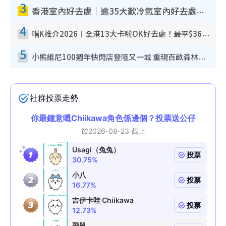
3
香港室內好去處｜逾35大歎冷氣室內好去處推介 室內活動免費避雨無懼落雨
4
唱K推介2026︱全港13大卡啦OK好去處！最平$36起 日文K都有！(附地址+收費詳情)
5
小熊維尼100週年快閃店登陸又一城 重現百畝森林經典場景／獨家限定盲盒登場／專屬DIY香水