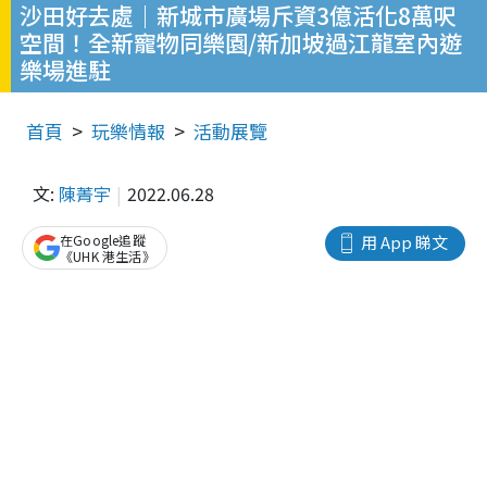
沙田好去處｜新城市廣場斥資3億活化8萬呎
空間！全新寵物同樂園/新加坡過江龍室內遊
樂場進駐
首頁
玩樂情報
活動展覽
文:
陳菁宇
2022.06.28
在Google追蹤
用 App 睇文
《UHK 港生活》