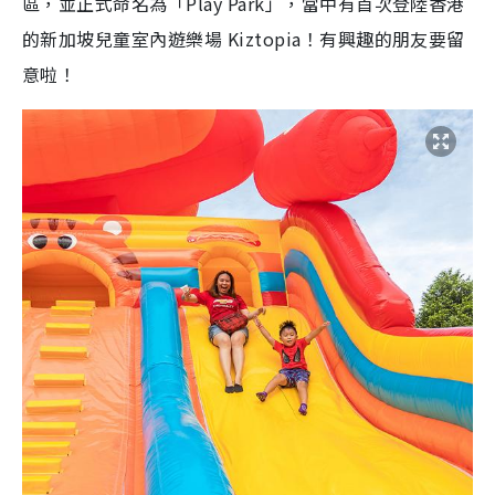
區，並正式命名為「Play Park」，當中有首次登陸香港
9
e
a
.
n
7
的新加坡兒童室內遊樂場 Kiztopia！有興趣的朋友要留
2
i
%
意啦！
n
i
n
g
T
i
m
e