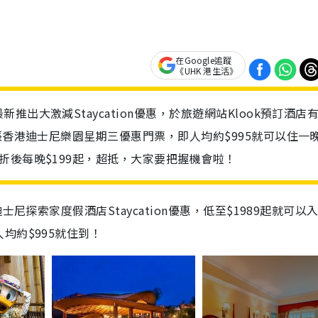
在Google追蹤
《UHK 港生活》
出大激減Staycation優惠，於旅遊網站Klook預訂酒店
張香港迪士尼樂園星期三優惠門票，即人均約$995就可以住一
折後每晚$199起，超抵，大家要把握機會啦！
尼探索家度假酒店Staycation優惠，低至$1989起就可以
均約$995就住到！