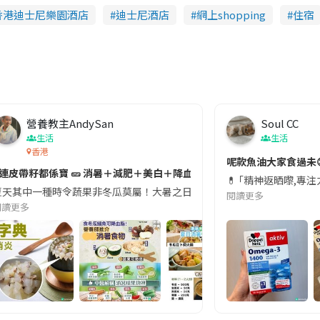
香港迪士尼樂園酒店
迪士尼酒店
網上shopping
住宿
營養教主AndySan
Soul CC
生活
生活
香港
切記檢查「1標示」🚨
呢款魚油大家食過未
#連皮帶籽都係寶 🥒 消暑＋減肥＋美白＋降血脂
近期要特別留意隨身行李中的行動電源。一名旅客日前在機場安檢時，明明攜
💊 ｢精神返晒嚟,專
天其中一種時令蔬果非冬瓜莫屬！大暑之日，點都要飲碗冬瓜湯消暑解渴！除了解暑，冬瓜仲有
閱讀更多
閱讀更多