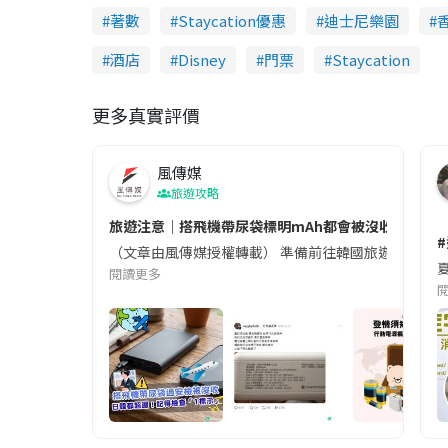
著數
Staycation優惠
迪士尼樂園
酒店
Disney
門票
Staycation
更多真實評價
風傳媒
旅遊攻略
旅遊注意｜搭飛機帶尿袋標明mAh都會被沒收😱出發前
（文章由風傳媒授權轉載） 準備前往韓國旅遊的民眾，
夏
閱讀更多