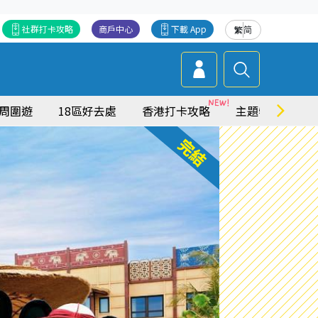
社群打卡攻略
商戶中心
下載 App
繁
简
周圍遊
18區好去處
香港打卡攻略
主題特集