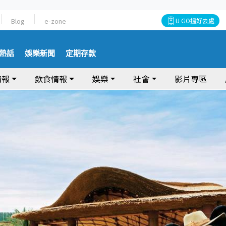
Blog
e-zone
U GO搵好去處
熱話
娛樂新聞
定期存款
情報
飲食情報
娛樂
社會
影片專區