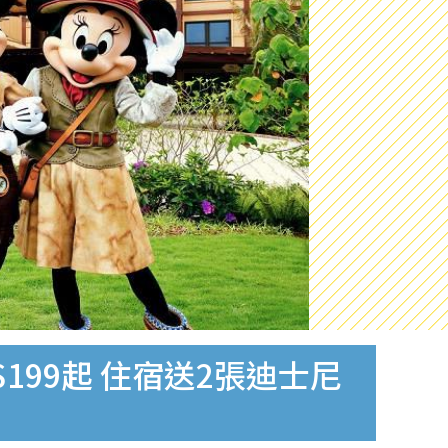
$199起 住宿送2張迪士尼