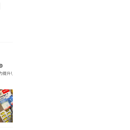

帶的行動電源機身已標示「10000mAh」，卻仍被要求當場丟棄，讓他
注力提升!｣ 長時間對住電腦､剪片寫稿,成日覺得眼睛乾澀､腦袋好似｢斷線｣｡試咗
好多鮮為人知嘅好處：減肥、消水腫、降血脂、美白養顏👇 冬瓜5大功效✨ 1️⃣ 利尿