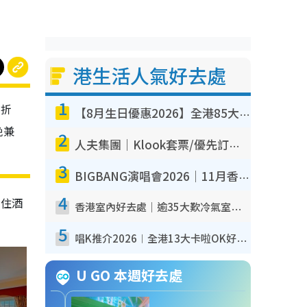
港生活人氣好去處
1
有折
【8月生日優惠2026】全港85大食買玩著數攻略 自助餐/火鍋放題同行免費＋誠品/DONKI送現金券
晚兼
2
人夫集團｜Klook套票/優先訂票/公開發售搶飛攻略！附票價.購票連結.場地座位表
3
BIGBANG演唱會2026｜11月香港啟德開3場！實名制VIP申請、優先購票攻略
4
入住酒
香港室內好去處｜逾35大歎冷氣室內好去處推介 室內活動免費避雨無懼落雨
5
唱K推介2026︱全港13大卡啦OK好去處！最平$36起 日文K都有！(附地址+收費詳情)
U GO 本週好去處