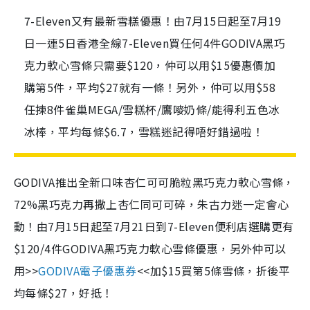
7-Eleven又有最新雪糕優惠！由7月15日起至7月19
日一連5日香港全線7-Eleven買任何4件GODIVA黑巧
克力軟心雪條只需要$120，仲可以用$15優惠價加
購第5件，平均$27就有一條！另外，仲可以用$58
任揀8件雀巢MEGA/雪糕杯/鷹嘜奶條/能得利五色冰
冰棒，平均每條$6.7，雪糕迷記得唔好錯過啦！
GODIVA推出全新口味杏仁可可脆粒
黑巧克力軟心雪條，
72%黑巧克力再撒上杏仁同可可碎，朱古力迷一定會心
動！
由7月15日起至7月21日到7-Eleven便利店選購更有
$120/4件
GODIVA黑巧克力軟心雪條優惠，另外仲可以
用
>>
GODIVA電子優惠券
<<加$15買第5條雪條，折後平
均每條$27，
好抵
！