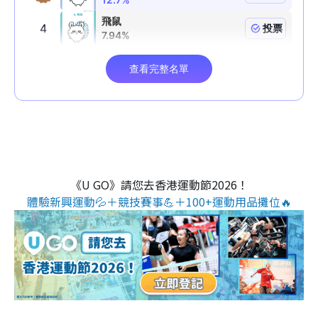
《U GO》請您去香港運動節2026！
體驗新興運動💦＋競技賽事💪＋100+運動用品攤位🔥