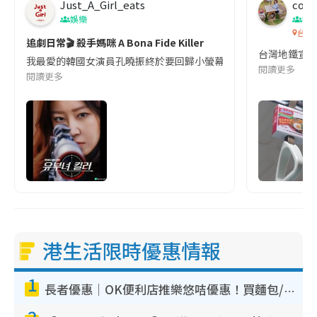
Just_A_Girl_eats
co c
娛樂
吹
台灣
追劇日常🎬 殺手媽咪 A Bona Fide Killer
台灣地鐵宣
我最愛的韓國女演員孔曉振終於要回歸小螢幕啦!這次的劇本改編自同名
閱讀更多
閱讀更多
港生活限時優惠情報
1
長者優惠｜OK便利店推樂悠咭優惠！買麵包/牛奶/保健品拍卡即減
2