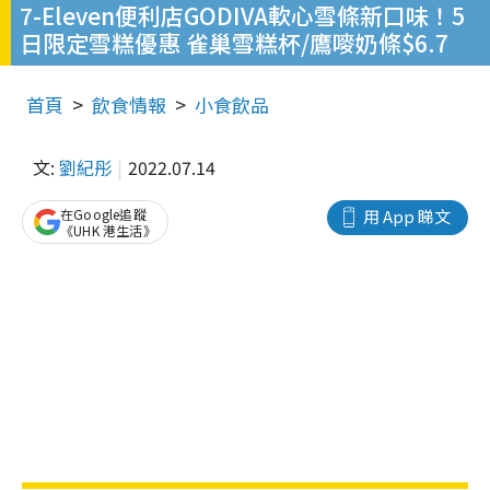
7-Eleven便利店GODIVA軟心雪條新口味！5
日限定雪糕優惠 雀巢雪糕杯/鷹嘜奶條$6.7
首頁
飲食情報
小食飲品
文:
劉紀彤
2022.07.14
在Google追蹤
用 App 睇文
《UHK 港生活》