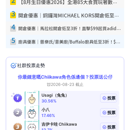
【8月生日優惠2026】全港85大食買玩著數攻略 自助餐/火鍋放題同行免費＋誠品/DONKI送現金券
3
開倉優惠｜銅鑼灣MICHAEL KORS開倉低至17折！直擊$500起買手袋/銀包/鞋款 必買經典Jet Set系列
4
開倉優惠｜馬拉松開倉低至3折！直擊$99起買adidas／New Balance／Puma鞋款 STANLEY保溫杯劈價至$119起
5
廚具優惠｜普樂氏/意美廚/Buffalo廚具低至3折！$89起買煎鍋／炒鑊／個人鍋 同場小家電激減至$99起