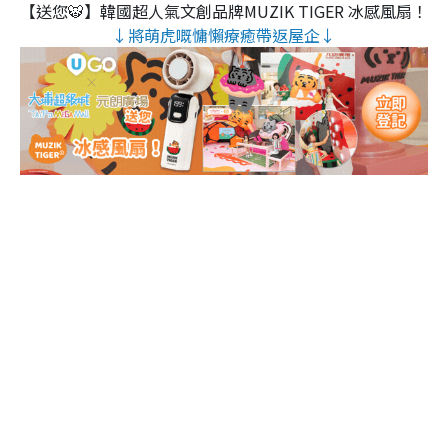
【送您🐯】韓國超人氣文創品牌MUZIK TIGER 冰感風扇！
↓將萌虎嘅慵懶療癒帶返屋企↓