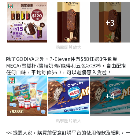
+3
點擊圖片放大
除了
GODIVA之外，7-Eleven
仲有$58任選8件
雀巢
MEGA/雪糕杯/鷹嘜奶條/能得利五色冰冰棒，
自由配搭
任何口味，平均每條$6.7，可以趁優惠入貨啦！
+4
點擊圖片放大
<< 提醒大家，購買前留意訂購平台的使用條款及細則，一