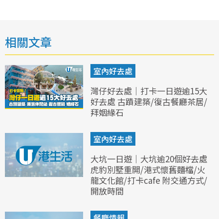
相關文章
室內好去處
灣仔好去處｜打卡一日遊逾15大
好去處 古蹟建築/復古餐廳茶居/
拜姻緣石
室內好去處
大坑一日遊｜大坑逾20個好去處
虎豹別墅重開/港式懷舊麵檔/火
龍文化館/打卡cafe 附交通方式/
開放時間
餐廳情報