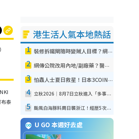
港生活人氣本地熱話
1
）
裝修拆鐵閘隨時變賊人目標？網民揭2大關鍵用途：裝新式等於白裝？附新舊鐵閘分別
2
網傳公院改用內地/副廠藥？醫生拆解正副廠分別 揭4類人換藥隨時出事
3
怕蟲人士夏日救星！日本3COINS爆紅驅蟲神器$45起 1招「全程免觸碰」輕鬆搞定小強
4
NKI
立秋2026｜8月7日立秋進入「多事之秋」 3件事唔做得！專家教6招開運 清枱頭／銀包納氣接好運
阿布泰
5
颱風白海豚料周日襲浙江！經歷5次「眼牆置換」極罕見 成登陸內地最長途颱風
U GO 本週好去處