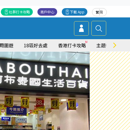
社群打卡攻略
商戶中心
下載 App
繁
简
周圍遊
18區好去處
香港打卡攻略
主題特集