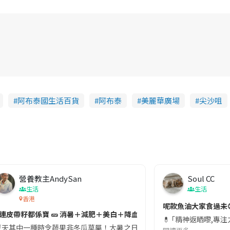
阿布泰國生活百貨
阿布泰
美麗華廣場
尖沙咀
營養教主AndySan
Soul CC
生活
生活
香港
切記檢查「1標示」🚨
呢款魚油大家食過未
#連皮帶籽都係寶 🥒 消暑＋減肥＋美白＋降血脂
近期要特別留意隨身行李中的行動電源。一名旅客日前在機場安檢時，明明攜
💊 ｢精神返晒嚟,專
天其中一種時令蔬果非冬瓜莫屬！大暑之日，點都要飲碗冬瓜湯消暑解渴！除了解暑，冬瓜仲有