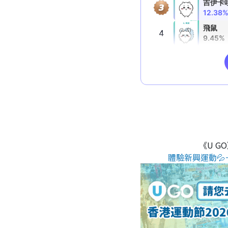
《U G
體驗新興運動💦