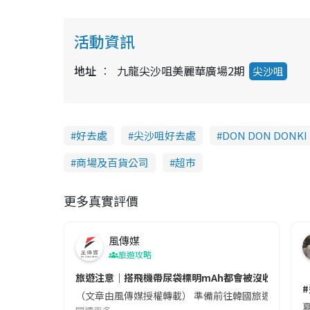
活動資訊
地址
九龍尖沙咀美麗華廣場2期
尖沙咀
好去處
尖沙咀好去處
DON DON DONKI
商場及百貨公司
超市
更多真實評價
風傳媒
旅遊攻略
旅遊注意｜搭飛機帶尿袋標明mAh都會被沒收😱出發前
（文章由風傳媒授權轉載） 準備前往韓國旅遊的民眾，
夏