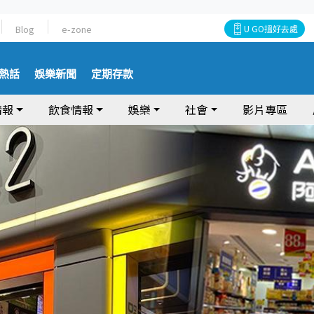
Blog
e-zone
U GO搵好去處
熱話
娛樂新聞
定期存款
情報
飲食情報
娛樂
社會
影片專區