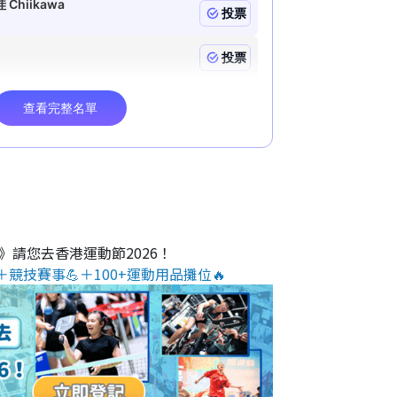
O》請您去香港運動節2026！
＋競技賽事💪＋100+運動用品攤位🔥